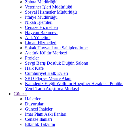
Zabıta Müdürlüğü
Veteriner İşleri Müdürlüğü
Sosyal Hizmetler Müdürlüğü
İtfaiye Müdürlüğü
Nikah İşlemleri
Cenaze Hizmetleri
Hayvan Bakımevi
Atık Yönetimi
Liman Hizmetleri
Sokak Hayvanlarını Sahiplendirme
Atatürk Kültür Merkezi
Projeler
Sevgi Barış Dostluk Düğün Salonu
Halk Kafe
Cumhuriyet Halk Evleri
SBD Plaj ve Mesire Alanı
Karadeniz Ereğli Wolfram Hoepfner Herakleia Pontike
Yerel Tarih Araştırma Merkezi
Güncel
Haberler
Duyurular
Güncel İhaleler
İmar Planı Askı İlanları
Cenaze İlanları
Etkinlik Takvimi