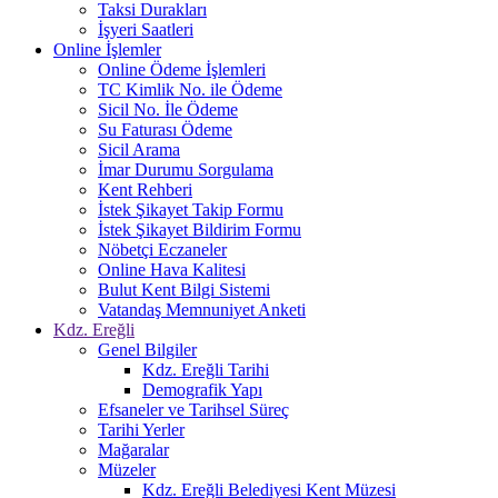
Taksi Durakları
İşyeri Saatleri
Online İşlemler
Online Ödeme İşlemleri
TC Kimlik No. ile Ödeme
Sicil No. İle Ödeme
Su Faturası Ödeme
Sicil Arama
İmar Durumu Sorgulama
Kent Rehberi
İstek Şikayet Takip Formu
İstek Şikayet Bildirim Formu
Nöbetçi Eczaneler
Online Hava Kalitesi
Bulut Kent Bilgi Sistemi
Vatandaş Memnuniyet Anketi
Kdz. Ereğli
Genel Bilgiler
Kdz. Ereğli Tarihi
Demografik Yapı
Efsaneler ve Tarihsel Süreç
Tarihi Yerler
Mağaralar
Müzeler
Kdz. Ereğli Belediyesi Kent Müzesi