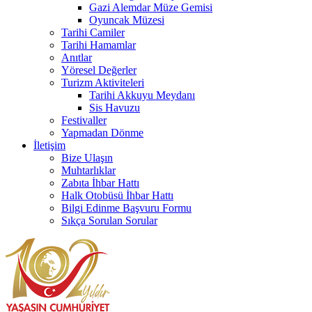
Gazi Alemdar Müze Gemisi
Oyuncak Müzesi
Tarihi Camiler
Tarihi Hamamlar
Anıtlar
Yöresel Değerler
Turizm Aktiviteleri
Tarihi Akkuyu Meydanı
Sis Havuzu
Festivaller
Yapmadan Dönme
İletişim
Bize Ulaşın
Muhtarlıklar
Zabıta İhbar Hattı
Halk Otobüsü İhbar Hattı
Bilgi Edinme Başvuru Formu
Sıkça Sorulan Sorular