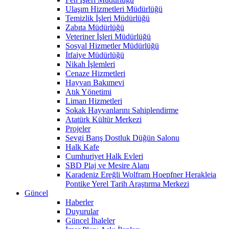
Ulaşım Hizmetleri Müdürlüğü
Temizlik İşleri Müdürlüğü
Zabıta Müdürlüğü
Veteriner İşleri Müdürlüğü
Sosyal Hizmetler Müdürlüğü
İtfaiye Müdürlüğü
Nikah İşlemleri
Cenaze Hizmetleri
Hayvan Bakımevi
Atık Yönetimi
Liman Hizmetleri
Sokak Hayvanlarını Sahiplendirme
Atatürk Kültür Merkezi
Projeler
Sevgi Barış Dostluk Düğün Salonu
Halk Kafe
Cumhuriyet Halk Evleri
SBD Plaj ve Mesire Alanı
Karadeniz Ereğli Wolfram Hoepfner Herakleia
Pontike Yerel Tarih Araştırma Merkezi
Güncel
Haberler
Duyurular
Güncel İhaleler