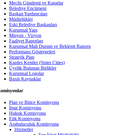
Meclis Gündemi ve Kararlar
Belediye Encümeni
Başkan Yardımcıları
Müdürlükler
Eski Belediye Başkanları
Kurumsal Yapı
Misyon - Vizyon
Faaliyet Raporları
Kurumsal Mali Durum ve Beklenti Raporu
Performans Göstergeleri
Stratejik Plan
Kardeş Kentler (Sister Cities)
Üyelik Bulunan Birlikler
Kurumsal Logolar
Basılı Kaynaklar
omisyonlar
Plan ve Bütçe Komisyonu
İmar Komisyonu
Hukuk Komisyonu
Etik Komisyonu
Arabuluculuk Komisyonu
Hizmetler
Fen İşleri Müdürlüğü