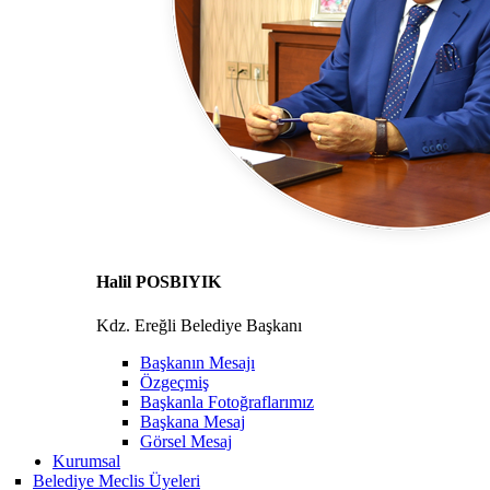
Halil POSBIYIK
Kdz. Ereğli Belediye Başkanı
Başkanın Mesajı
Özgeçmiş
Başkanla Fotoğraflarımız
Başkana Mesaj
Görsel Mesaj
Kurumsal
Belediye Meclis Üyeleri