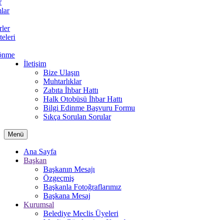
r
lar
rler
teleri
önme
İletişim
Bize Ulaşın
Muhtarlıklar
Zabıta İhbar Hattı
Halk Otobüsü İhbar Hattı
Bilgi Edinme Başvuru Formu
Sıkça Sorulan Sorular
Menü
Ana Sayfa
Başkan
Başkanın Mesajı
Özgeçmiş
Başkanla Fotoğraflarımız
Başkana Mesaj
Kurumsal
Belediye Meclis Üyeleri