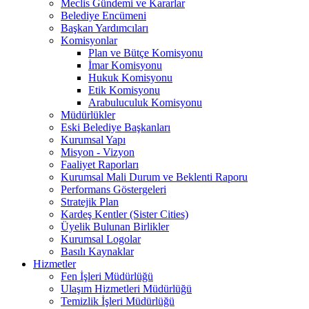
Meclis Gündemi ve Kararlar
Belediye Encümeni
Başkan Yardımcıları
Komisyonlar
Plan ve Bütçe Komisyonu
İmar Komisyonu
Hukuk Komisyonu
Etik Komisyonu
Arabuluculuk Komisyonu
Müdürlükler
Eski Belediye Başkanları
Kurumsal Yapı
Misyon - Vizyon
Faaliyet Raporları
Kurumsal Mali Durum ve Beklenti Raporu
Performans Göstergeleri
Stratejik Plan
Kardeş Kentler (Sister Cities)
Üyelik Bulunan Birlikler
Kurumsal Logolar
Basılı Kaynaklar
Hizmetler
Fen İşleri Müdürlüğü
Ulaşım Hizmetleri Müdürlüğü
Temizlik İşleri Müdürlüğü