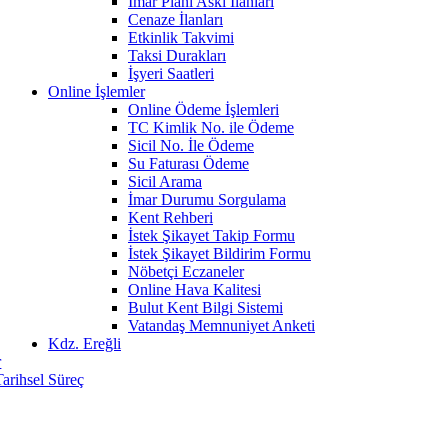
İmar Planı Askı İlanları
Cenaze İlanları
Etkinlik Takvimi
Taksi Durakları
İşyeri Saatleri
Online İşlemler
Online Ödeme İşlemleri
TC Kimlik No. ile Ödeme
Sicil No. İle Ödeme
Su Faturası Ödeme
Sicil Arama
İmar Durumu Sorgulama
Kent Rehberi
İstek Şikayet Takip Formu
İstek Şikayet Bildirim Formu
Nöbetçi Eczaneler
Online Hava Kalitesi
Bulut Kent Bilgi Sistemi
Vatandaş Memnuniyet Anketi
Kdz. Ereğli
r
Tarihsel Süreç