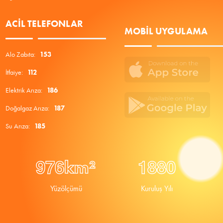
ACIL TELEFONLAR
MOBIL UYGULAMA
Alo Zabıta:
153
İtfaiye:
112
Elektrik Arıza:
186
Doğalgaz Arıza:
187
Su Arıza:
185
9
7
6
1
8
8
0
km²
Yüzölçümü
Kuruluş Yılı