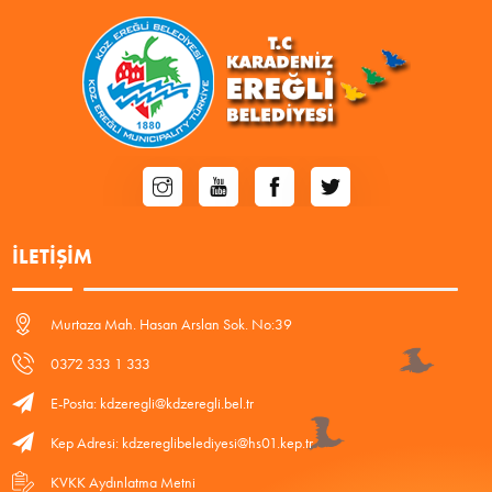
İLETIŞIM
Murtaza Mah. Hasan Arslan Sok. No:39
0372 333 1 333
E-Posta: kdzeregli@kdzeregli.bel.tr
Kep Adresi: kdzereglibelediyesi@hs01.kep.tr
KVKK Aydınlatma Metni