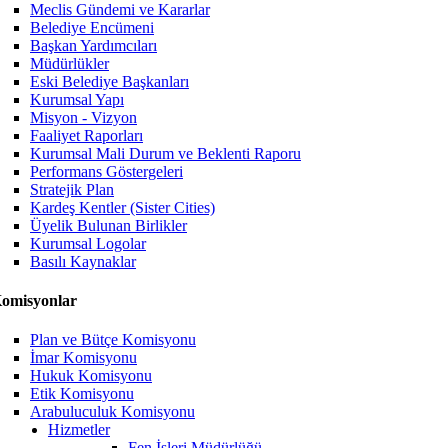
Meclis Gündemi ve Kararlar
Belediye Encümeni
Başkan Yardımcıları
Müdürlükler
Eski Belediye Başkanları
Kurumsal Yapı
Misyon - Vizyon
Faaliyet Raporları
Kurumsal Mali Durum ve Beklenti Raporu
Performans Göstergeleri
Stratejik Plan
Kardeş Kentler (Sister Cities)
Üyelik Bulunan Birlikler
Kurumsal Logolar
Basılı Kaynaklar
omisyonlar
Plan ve Bütçe Komisyonu
İmar Komisyonu
Hukuk Komisyonu
Etik Komisyonu
Arabuluculuk Komisyonu
Hizmetler
Fen İşleri Müdürlüğü