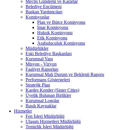
Meclis Gündemi ve Kararlar
Belediye Encümeni
Başkan Yardımcıları
Komisyonlar
Plan ve Bütçe Komisyonu
İmar Komisyonu
Hukuk Komisyonu
Etik Komisyonu
Arabuluculuk Komisyonu
Müdürlükler
Eski Belediye Başkanları
Kurumsal Yapı
Misyon - Vizyon
Faaliyet Raporları
Kurumsal Mali Durum ve Beklenti Raporu
Performans Göstergeleri
Stratejik Plan
Kardeş Kentler (Sister Cities)
Üyelik Bulunan Birlikler
Kurumsal Logolar
Basılı Kaynaklar
Hizmetler
Fen İşleri Müdürlüğü
Ulaşım Hizmetleri Müdürlüğü
Temizlik İşleri Müdürlüğü