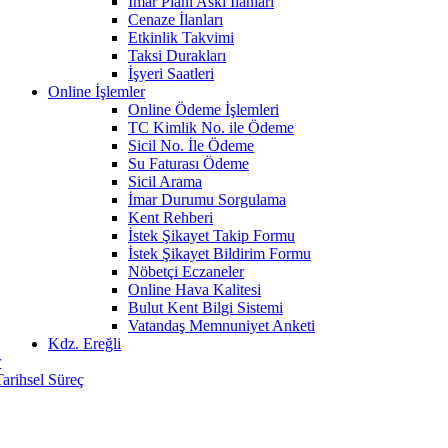
İmar Planı Askı İlanları
Cenaze İlanları
Etkinlik Takvimi
Taksi Durakları
İşyeri Saatleri
Online İşlemler
Online Ödeme İşlemleri
TC Kimlik No. ile Ödeme
Sicil No. İle Ödeme
Su Faturası Ödeme
Sicil Arama
İmar Durumu Sorgulama
Kent Rehberi
İstek Şikayet Takip Formu
İstek Şikayet Bildirim Formu
Nöbetçi Eczaneler
Online Hava Kalitesi
Bulut Kent Bilgi Sistemi
Vatandaş Memnuniyet Anketi
Kdz. Ereğli
r
Tarihsel Süreç