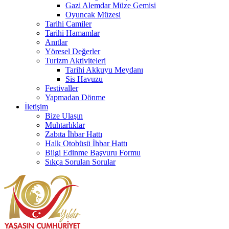
Gazi Alemdar Müze Gemisi
Oyuncak Müzesi
Tarihi Camiler
Tarihi Hamamlar
Anıtlar
Yöresel Değerler
Turizm Aktiviteleri
Tarihi Akkuyu Meydanı
Sis Havuzu
Festivaller
Yapmadan Dönme
İletişim
Bize Ulaşın
Muhtarlıklar
Zabıta İhbar Hattı
Halk Otobüsü İhbar Hattı
Bilgi Edinme Başvuru Formu
Sıkça Sorulan Sorular