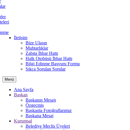
r
lar
rler
teleri
önme
İletişim
Bize Ulaşın
Muhtarlıklar
Zabıta İhbar Hattı
Halk Otobüsü İhbar Hattı
Bilgi Edinme Başvuru Formu
Sıkça Sorulan Sorular
Menü
Ana Sayfa
Başkan
Başkanın Mesajı
Özgeçmiş
Başkanla Fotoğraflarımız
Başkana Mesaj
Kurumsal
Belediye Meclis Üyeleri