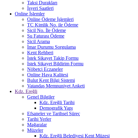
Taksi Durakları
İşyeri Saatleri
Online İşlemler
Online Ödeme İşlemleri
TC Kimlik No. ile Ödeme
Sicil No. İle Ödeme
Su Faturası Ödeme
Sicil Arama
İmar Durumu Sorgulama
Kent Rehberi
İstek Şikayet Takip Formu
İstek Şikayet Bildirim Formu
Nöbetçi Eczaneler
Online Hava Kalitesi
Bulut Kent Bilgi Sistemi
Vatandaş Memnuniyet Anketi
Kdz. Ereğli
Genel Bilgiler
Kdz. Ereğli Tarihi
Demografik Yapı
Efsaneler ve Tarihsel Süreç
Tarihi Yerler
Mağaralar
Müzeler
Kdz. Ereğli Belediyesi Kent Müzesi