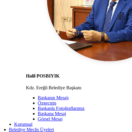
Halil POSBIYIK
Kdz. Ereğli Belediye Başkanı
Başkanın Mesajı
Özgeçmiş
Başkanla Fotoğraflarımız
Başkana Mesaj
Görsel Mesaj
Kurumsal
Belediye Meclis Üyeleri