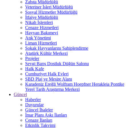
Zabıta Müdürlüğü
Veteriner İşleri Müdürlüğü
Sosyal Hizmetler Müdürlüğü
İtfaiye Müdürlüğü
Nikah İşlemleri
Cenaze Hizmetleri
Hayvan Bakımevi
Atık Yönetimi
Liman Hizmetleri
Sokak Hayvanlarını Sahiplendirme
Atatürk Kültür Merkezi
Projeler
Sevgi Barış Dostluk Düğün Salonu
Halk Kafe
Cumhuriyet Halk Evleri
SBD Plaj ve Mesire Alanı
Karadeniz Ereğli Wolfram Hoepfner Herakleia Pontike
Yerel Tarih Araştırma Merkezi
Güncel
Haberler
Duyurular
Güncel İhaleler
İmar Planı Askı İlanları
Cenaze İlanları
Etkinlik Takvimi