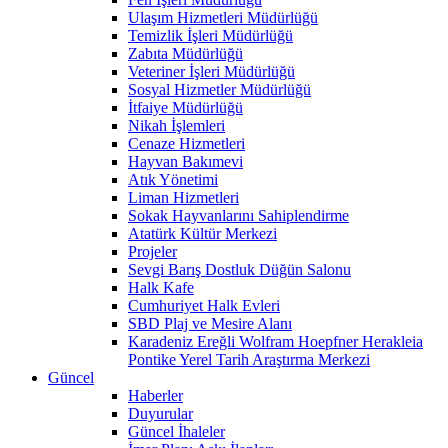
Ulaşım Hizmetleri Müdürlüğü
Temizlik İşleri Müdürlüğü
Zabıta Müdürlüğü
Veteriner İşleri Müdürlüğü
Sosyal Hizmetler Müdürlüğü
İtfaiye Müdürlüğü
Nikah İşlemleri
Cenaze Hizmetleri
Hayvan Bakımevi
Atık Yönetimi
Liman Hizmetleri
Sokak Hayvanlarını Sahiplendirme
Atatürk Kültür Merkezi
Projeler
Sevgi Barış Dostluk Düğün Salonu
Halk Kafe
Cumhuriyet Halk Evleri
SBD Plaj ve Mesire Alanı
Karadeniz Ereğli Wolfram Hoepfner Herakleia
Pontike Yerel Tarih Araştırma Merkezi
Güncel
Haberler
Duyurular
Güncel İhaleler