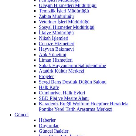
Ulaşım Hizmetleri Müdürlüğü
Temizlik İşleri Müdürlüğü
Zabıta Müdürlüğü
Veteriner İşleri Müdürlüğü
Sosyal Hizmetler Müdürlüğü
İtfaiye Müdürlüğü
Nikah İşlemleri
Cenaze Hizmetleri
Hayvan Bakımevi
Atık Yönetimi
Liman Hizmetleri
Sokak Hayvanlarını Sahiplendirme
Atatürk Kültür Merkezi
Projeler
Sevgi Barış Dostluk Düğün Salonu
Halk Kafe
Cumhuriyet Halk Evleri
SBD Plaj ve Mesire Alanı
Karadeniz Ereğli Wolfram Hoepfner Herakleia
Pontike Yerel Tarih Araştırma Merkezi
Güncel
Haberler
Duyurular
Güncel İhaleler