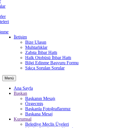
r
lar
rler
teleri
önme
İletişim
Bize Ulaşın
Muhtarlıklar
Zabıta İhbar Hattı
Halk Otobüsü İhbar Hattı
Bilgi Edinme Başvuru Formu
Sıkça Sorulan Sorular
Menü
Ana Sayfa
Başkan
Başkanın Mesajı
Özgeçmiş
Başkanla Fotoğraflarımız
Başkana Mesaj
Kurumsal
Belediye Meclis Üyeleri