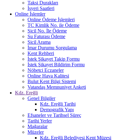
Taksi Durakları
İşyeri Saatleri
Online İşlemler
Online Ödeme İşlemleri
TC Kimlik No. ile Ödeme
Sicil No. İle Ödeme
Su Faturası Ödeme
Sicil Arama
İmar Durumu Sorgulama
Kent Rehberi
İstek Şikayet Takip Formu
İstek Şikayet Bildirim Formu
Nöbetçi Eczaneler
Online Hava Kalitesi
Bulut Kent Bilgi Sistemi
Vatandaş Memnuniyet Anketi
Kdz. Ereğli
Genel Bilgiler
Kdz. Ereğli Tarihi
Demografik Yapı
Efsaneler ve Tarihsel Süreç
Tarihi Yerler
Mağaralar
Müzeler
Kdz. Ereğli Belediyesi Kent Müzesi