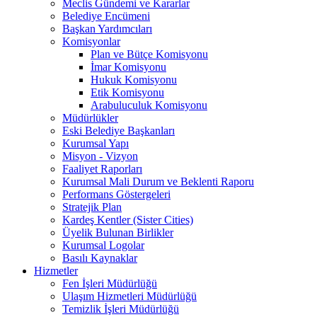
Meclis Gündemi ve Kararlar
Belediye Encümeni
Başkan Yardımcıları
Komisyonlar
Plan ve Bütçe Komisyonu
İmar Komisyonu
Hukuk Komisyonu
Etik Komisyonu
Arabuluculuk Komisyonu
Müdürlükler
Eski Belediye Başkanları
Kurumsal Yapı
Misyon - Vizyon
Faaliyet Raporları
Kurumsal Mali Durum ve Beklenti Raporu
Performans Göstergeleri
Stratejik Plan
Kardeş Kentler (Sister Cities)
Üyelik Bulunan Birlikler
Kurumsal Logolar
Basılı Kaynaklar
Hizmetler
Fen İşleri Müdürlüğü
Ulaşım Hizmetleri Müdürlüğü
Temizlik İşleri Müdürlüğü