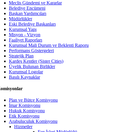
Meclis Gündemi ve Kararlar
Belediye Encümeni
Başkan Yardımcıları
Müdürlükler
Eski Belediye Başkanları
Kurumsal Yapı
Misyon - Vizyon
Faaliyet Raporları
Kurumsal Mali Durum ve Beklenti Raporu
Performans Göstergeleri
Stratejik Plan
Kardeş Kentler (Sister Cities)
Üyelik Bulunan Birlikler
Kurumsal Logolar
Basılı Kaynaklar
omisyonlar
Plan ve Bütçe Komisyonu
İmar Komisyonu
Hukuk Komisyonu
Etik Komisyonu
Arabuluculuk Komisyonu
Hizmetler
Fen İşleri Müdürlüğü