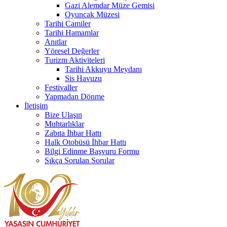
Gazi Alemdar Müze Gemisi
Oyuncak Müzesi
Tarihi Camiler
Tarihi Hamamlar
Anıtlar
Yöresel Değerler
Turizm Aktiviteleri
Tarihi Akkuyu Meydanı
Sis Havuzu
Festivaller
Yapmadan Dönme
İletişim
Bize Ulaşın
Muhtarlıklar
Zabıta İhbar Hattı
Halk Otobüsü İhbar Hattı
Bilgi Edinme Başvuru Formu
Sıkça Sorulan Sorular