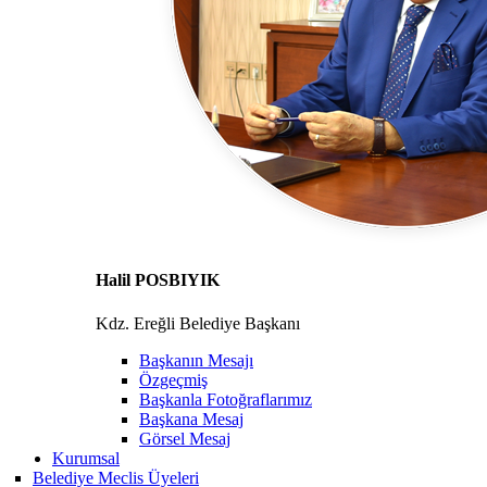
Halil POSBIYIK
Kdz. Ereğli Belediye Başkanı
Başkanın Mesajı
Özgeçmiş
Başkanla Fotoğraflarımız
Başkana Mesaj
Görsel Mesaj
Kurumsal
Belediye Meclis Üyeleri