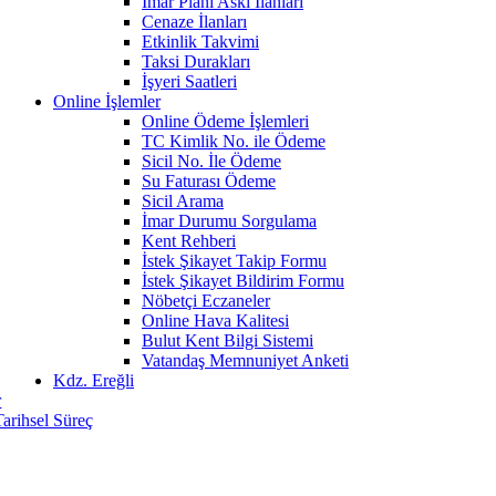
İmar Planı Askı İlanları
Cenaze İlanları
Etkinlik Takvimi
Taksi Durakları
İşyeri Saatleri
Online İşlemler
Online Ödeme İşlemleri
TC Kimlik No. ile Ödeme
Sicil No. İle Ödeme
Su Faturası Ödeme
Sicil Arama
İmar Durumu Sorgulama
Kent Rehberi
İstek Şikayet Takip Formu
İstek Şikayet Bildirim Formu
Nöbetçi Eczaneler
Online Hava Kalitesi
Bulut Kent Bilgi Sistemi
Vatandaş Memnuniyet Anketi
Kdz. Ereğli
r
Tarihsel Süreç