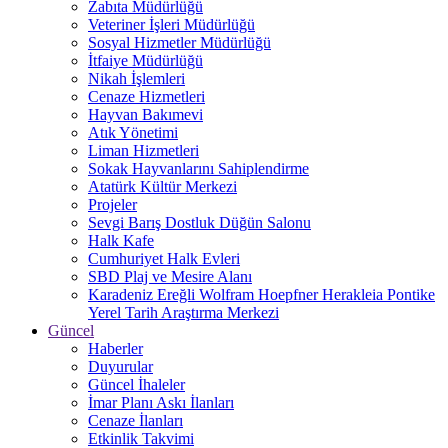
Zabıta Müdürlüğü
Veteriner İşleri Müdürlüğü
Sosyal Hizmetler Müdürlüğü
İtfaiye Müdürlüğü
Nikah İşlemleri
Cenaze Hizmetleri
Hayvan Bakımevi
Atık Yönetimi
Liman Hizmetleri
Sokak Hayvanlarını Sahiplendirme
Atatürk Kültür Merkezi
Projeler
Sevgi Barış Dostluk Düğün Salonu
Halk Kafe
Cumhuriyet Halk Evleri
SBD Plaj ve Mesire Alanı
Karadeniz Ereğli Wolfram Hoepfner Herakleia Pontike
Yerel Tarih Araştırma Merkezi
Güncel
Haberler
Duyurular
Güncel İhaleler
İmar Planı Askı İlanları
Cenaze İlanları
Etkinlik Takvimi