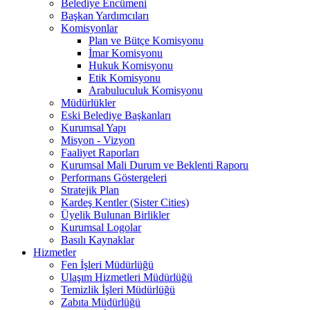
Belediye Encümeni
Başkan Yardımcıları
Komisyonlar
Plan ve Bütçe Komisyonu
İmar Komisyonu
Hukuk Komisyonu
Etik Komisyonu
Arabuluculuk Komisyonu
Müdürlükler
Eski Belediye Başkanları
Kurumsal Yapı
Misyon - Vizyon
Faaliyet Raporları
Kurumsal Mali Durum ve Beklenti Raporu
Performans Göstergeleri
Stratejik Plan
Kardeş Kentler (Sister Cities)
Üyelik Bulunan Birlikler
Kurumsal Logolar
Basılı Kaynaklar
Hizmetler
Fen İşleri Müdürlüğü
Ulaşım Hizmetleri Müdürlüğü
Temizlik İşleri Müdürlüğü
Zabıta Müdürlüğü