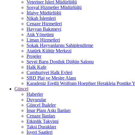
Veteriner İşleri Müdürlüğü
Sosyal Hizmetler Müdürlüğü
İtfaiye Müdürlüğü
Nikah İşlemleri
Cenaze Hizmetleri
Hayvan Bakımevi
Atık Yönetimi
Liman Hizmetleri
Sokak Hayvanlarını Sahiplendirme
Atatürk Kültür Merkezi
Projeler
Sevgi Barış Dostluk Düğün Salonu
Halk Kafe
Cumhuriyet Halk Evleri
SBD Plaj ve Mesire Alanı
Karadeniz Ereğli Wolfram Hoepfner Herakleia Pontike Y
Güncel
Haberler
Duyurular
Güncel İhaleler
İmar Planı Askı İlanları
Cenaze İlanları
Etkinlik Takvimi
Taksi Durakları
İşyeri Saatleri