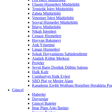
Ulaşım Hizmetleri Müdürlüğü
Temizlik İşleri Müdürlüğü
Zabıta Müdürlüğü
Veteriner İşleri Müdürlüğü
Sosyal Hizmetler Müdürlüğü
İtfaiye Müdürlüğü
Nikah İşlemleri
Cenaze Hizmetleri
Hayvan Bakımevi
Atık Yönetimi
Liman Hizmetleri
Sokak Hayvanlarını Sahiplendirme
Atatürk Kültür Merkezi
Projeler
Sevgi Barış Dostluk Düğün Salonu
Halk Kafe
Cumhuriyet Halk Evleri
SBD Plaj ve Mesire Alanı
Karadeniz Ereğli Wolfram Hoepfner Herakleia Pon
Güncel
Haberler
Duyurular
Güncel İhaleler
İmar Planı Askı İlanları