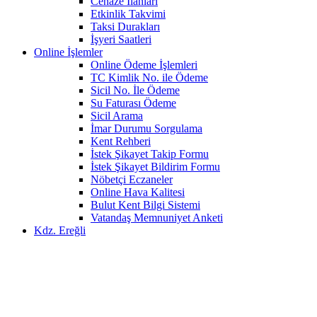
Cenaze İlanları
Etkinlik Takvimi
Taksi Durakları
İşyeri Saatleri
Online İşlemler
Online Ödeme İşlemleri
TC Kimlik No. ile Ödeme
Sicil No. İle Ödeme
Su Faturası Ödeme
Sicil Arama
İmar Durumu Sorgulama
Kent Rehberi
İstek Şikayet Takip Formu
İstek Şikayet Bildirim Formu
Nöbetçi Eczaneler
Online Hava Kalitesi
Bulut Kent Bilgi Sistemi
Vatandaş Memnuniyet Anketi
Kdz. Ereğli