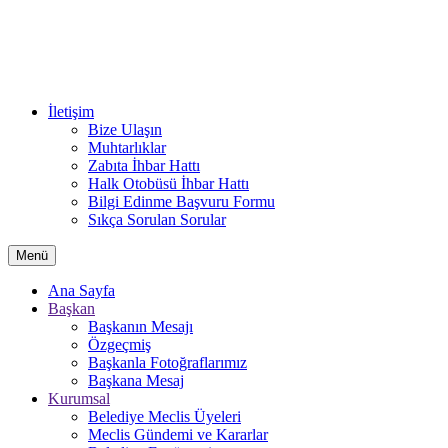
İletişim
Bize Ulaşın
Muhtarlıklar
Zabıta İhbar Hattı
Halk Otobüsü İhbar Hattı
Bilgi Edinme Başvuru Formu
Sıkça Sorulan Sorular
Menü
Ana Sayfa
Başkan
Başkanın Mesajı
Özgeçmiş
Başkanla Fotoğraflarımız
Başkana Mesaj
Kurumsal
Belediye Meclis Üyeleri
Meclis Gündemi ve Kararlar