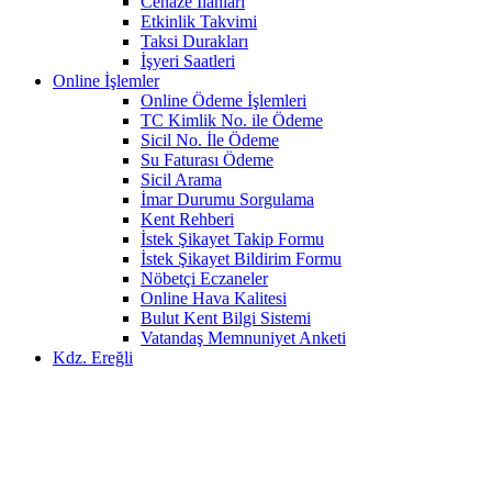
Cenaze İlanları
Etkinlik Takvimi
Taksi Durakları
İşyeri Saatleri
Online İşlemler
Online Ödeme İşlemleri
TC Kimlik No. ile Ödeme
Sicil No. İle Ödeme
Su Faturası Ödeme
Sicil Arama
İmar Durumu Sorgulama
Kent Rehberi
İstek Şikayet Takip Formu
İstek Şikayet Bildirim Formu
Nöbetçi Eczaneler
Online Hava Kalitesi
Bulut Kent Bilgi Sistemi
Vatandaş Memnuniyet Anketi
Kdz. Ereğli