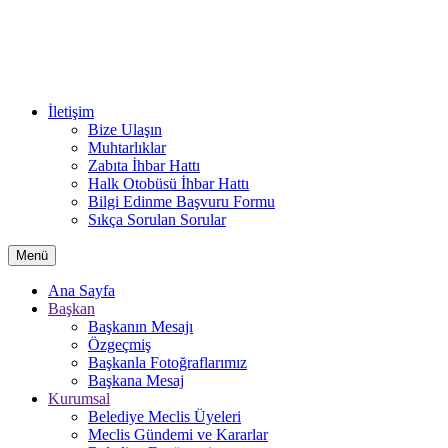
İletişim
Bize Ulaşın
Muhtarlıklar
Zabıta İhbar Hattı
Halk Otobüsü İhbar Hattı
Bilgi Edinme Başvuru Formu
Sıkça Sorulan Sorular
Menü
Ana Sayfa
Başkan
Başkanın Mesajı
Özgeçmiş
Başkanla Fotoğraflarımız
Başkana Mesaj
Kurumsal
Belediye Meclis Üyeleri
Meclis Gündemi ve Kararlar