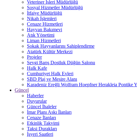
Veteriner İşleri Müdürlüğü
Sosyal Hizmetler Müdürlüğü
İtfaiye Müdürlüğü
Nikah İşlemleri
Cenaze Hizmetleri
Hayvan Bakımevi
Atık Yönetimi
Liman Hizmetleri
Sokak Hayvanlarını Sahiplendirme
Atatürk Kültür Merkezi
Projeler
Sevgi Barış Dostluk Düğün Salonu
Halk Kafe
Cumhuriyet Halk Evleri
SBD Plaj ve Mesire Alanı
Karadeniz Ereğli Wolfram Hoepfner Herakleia Pontike Y
Güncel
Haberler
Duyurular
Güncel İhaleler
İmar Planı Askı İlanları
Cenaze İlanları
Etkinlik Takvimi
Taksi Durakları
İşyeri Saatleri