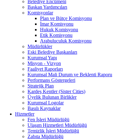
Belediye Encümeni
Başkan Yardımcıları
Komisyonlar
Plan ve Bütçe Komisyonu
İmar Komisyonu
Hukuk Komisyonu
Etik Komisyonu
Arabuluculuk Komisyonu
Müdürlükler
Eski Belediye Başkanları
Kurumsal Yapı
Misyon - Vizyon
Faaliyet Raporları
Kurumsal Mali Durum ve Beklenti Raporu
Performans Göstergeleri
Stratejik Plan
Kardeş Kentler (Sister Cities)
Üyelik Bulunan Birlikler
Kurumsal Logolar
Basılı Kaynaklar
Hizmetler
Fen İşleri Müdürlüğü
Ulaşım Hizmetleri Müdürlüğü
Temizlik İşleri Müdürlüğü
Zabıta Müdürlüğü