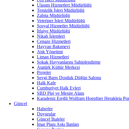
Ulaşım Hizmetleri Müdürlüğü
Temizlik İşleri Müdürlüğü
Zabıta Müdürlüğü
Veteriner İşleri Müdürlüğü
Sosyal Hizmetler Müdürlüğü
İtfaiye Müdürlüğü
Nikah İşlemleri
Cenaze Hizmetleri
Hayvan Bakımevi
Atık Yönetimi
Liman Hizmetleri
Sokak Hayvanlarını Sahiplendirme
Atatürk Kültür Merkezi
Projeler
Sevgi Barış Dostluk Düğün Salonu
Halk Kafe
Cumhuriyet Halk Evleri
SBD Plaj ve Mesire Alanı
Karadeniz Ereğli Wolfram Hoepfner Herakleia Pon
Güncel
Haberler
Duyurular
Güncel İhaleler
İmar Planı Askı İlanları