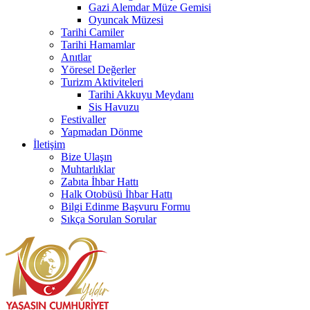
Gazi Alemdar Müze Gemisi
Oyuncak Müzesi
Tarihi Camiler
Tarihi Hamamlar
Anıtlar
Yöresel Değerler
Turizm Aktiviteleri
Tarihi Akkuyu Meydanı
Sis Havuzu
Festivaller
Yapmadan Dönme
İletişim
Bize Ulaşın
Muhtarlıklar
Zabıta İhbar Hattı
Halk Otobüsü İhbar Hattı
Bilgi Edinme Başvuru Formu
Sıkça Sorulan Sorular