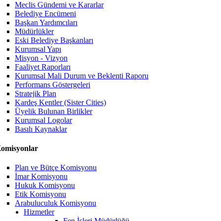
Meclis Gündemi ve Kararlar
Belediye Encümeni
Başkan Yardımcıları
Müdürlükler
Eski Belediye Başkanları
Kurumsal Yapı
Misyon - Vizyon
Faaliyet Raporları
Kurumsal Mali Durum ve Beklenti Raporu
Performans Göstergeleri
Stratejik Plan
Kardeş Kentler (Sister Cities)
Üyelik Bulunan Birlikler
Kurumsal Logolar
Basılı Kaynaklar
omisyonlar
Plan ve Bütçe Komisyonu
İmar Komisyonu
Hukuk Komisyonu
Etik Komisyonu
Arabuluculuk Komisyonu
Hizmetler
Fen İşleri Müdürlüğü