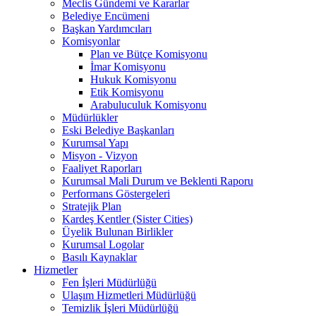
Meclis Gündemi ve Kararlar
Belediye Encümeni
Başkan Yardımcıları
Komisyonlar
Plan ve Bütçe Komisyonu
İmar Komisyonu
Hukuk Komisyonu
Etik Komisyonu
Arabuluculuk Komisyonu
Müdürlükler
Eski Belediye Başkanları
Kurumsal Yapı
Misyon - Vizyon
Faaliyet Raporları
Kurumsal Mali Durum ve Beklenti Raporu
Performans Göstergeleri
Stratejik Plan
Kardeş Kentler (Sister Cities)
Üyelik Bulunan Birlikler
Kurumsal Logolar
Basılı Kaynaklar
Hizmetler
Fen İşleri Müdürlüğü
Ulaşım Hizmetleri Müdürlüğü
Temizlik İşleri Müdürlüğü