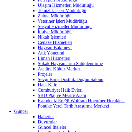
Ulaşım Hizmetleri Müdürlüğü
Temizlik İşleri Müdürlüğü
Zabıta Müdürlüğü
Veteriner İşleri Müdürlüğü
Sosyal Hizmetler Müdürlüğü
İtfaiye Müdürlüğü
Nikah İşlemleri
Cenaze Hizmetleri
Hayvan Bakımevi
Atık Yönetimi
Liman Hizmetleri
Sokak Hayvanlarını Sahiplendirme
Atatürk Kültür Merkezi
Projeler
Sevgi Barış Dostluk Düğün Salonu
Halk Kafe
Cumhuriyet Halk Evleri
SBD Plaj ve Mesire Alanı
Karadeniz Ereğli Wolfram Hoepfner Herakleia
Pontike Yerel Tarih Araştırma Merkezi
Güncel
Haberler
Duyurular
Güncel İhaleler