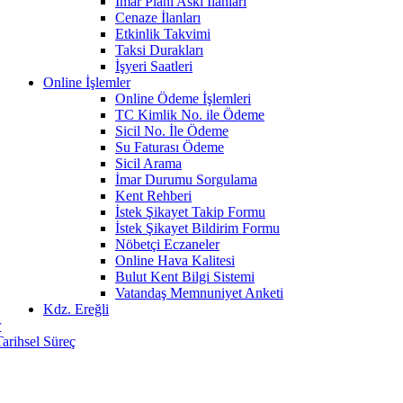
İmar Planı Askı İlanları
Cenaze İlanları
Etkinlik Takvimi
Taksi Durakları
İşyeri Saatleri
Online İşlemler
Online Ödeme İşlemleri
TC Kimlik No. ile Ödeme
Sicil No. İle Ödeme
Su Faturası Ödeme
Sicil Arama
İmar Durumu Sorgulama
Kent Rehberi
İstek Şikayet Takip Formu
İstek Şikayet Bildirim Formu
Nöbetçi Eczaneler
Online Hava Kalitesi
Bulut Kent Bilgi Sistemi
Vatandaş Memnuniyet Anketi
Kdz. Ereğli
r
Tarihsel Süreç