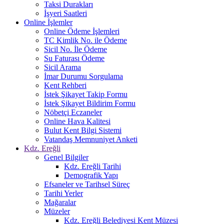
Taksi Durakları
İşyeri Saatleri
Online İşlemler
Online Ödeme İşlemleri
TC Kimlik No. ile Ödeme
Sicil No. İle Ödeme
Su Faturası Ödeme
Sicil Arama
İmar Durumu Sorgulama
Kent Rehberi
İstek Şikayet Takip Formu
İstek Şikayet Bildirim Formu
Nöbetçi Eczaneler
Online Hava Kalitesi
Bulut Kent Bilgi Sistemi
Vatandaş Memnuniyet Anketi
Kdz. Ereğli
Genel Bilgiler
Kdz. Ereğli Tarihi
Demografik Yapı
Efsaneler ve Tarihsel Süreç
Tarihi Yerler
Mağaralar
Müzeler
Kdz. Ereğli Belediyesi Kent Müzesi