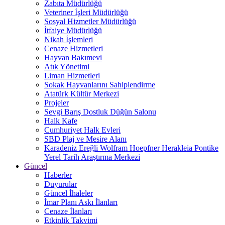
Zabıta Müdürlüğü
Veteriner İşleri Müdürlüğü
Sosyal Hizmetler Müdürlüğü
İtfaiye Müdürlüğü
Nikah İşlemleri
Cenaze Hizmetleri
Hayvan Bakımevi
Atık Yönetimi
Liman Hizmetleri
Sokak Hayvanlarını Sahiplendirme
Atatürk Kültür Merkezi
Projeler
Sevgi Barış Dostluk Düğün Salonu
Halk Kafe
Cumhuriyet Halk Evleri
SBD Plaj ve Mesire Alanı
Karadeniz Ereğli Wolfram Hoepfner Herakleia Pontike
Yerel Tarih Araştırma Merkezi
Güncel
Haberler
Duyurular
Güncel İhaleler
İmar Planı Askı İlanları
Cenaze İlanları
Etkinlik Takvimi