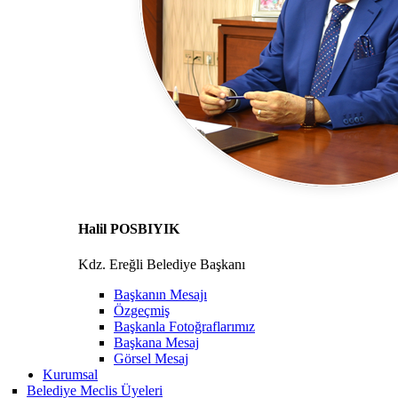
Halil POSBIYIK
Kdz. Ereğli Belediye Başkanı
Başkanın Mesajı
Özgeçmiş
Başkanla Fotoğraflarımız
Başkana Mesaj
Görsel Mesaj
Kurumsal
Belediye Meclis Üyeleri