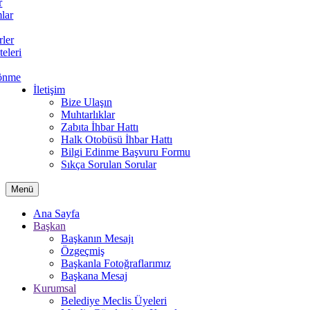
r
lar
rler
teleri
önme
İletişim
Bize Ulaşın
Muhtarlıklar
Zabıta İhbar Hattı
Halk Otobüsü İhbar Hattı
Bilgi Edinme Başvuru Formu
Sıkça Sorulan Sorular
Menü
Ana Sayfa
Başkan
Başkanın Mesajı
Özgeçmiş
Başkanla Fotoğraflarımız
Başkana Mesaj
Kurumsal
Belediye Meclis Üyeleri