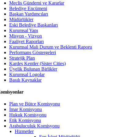
Meclis Gündemi ve Kararlar
Belediye Encümeni
Başkan Yardımcıları
Müdürlükler
Eski Belediye Başkanları
Kurumsal Yapı
Misyon - Vizyon
Faaliyet Raporları
Kurumsal Mali Durum ve Beklenti Raporu
Performans Göstergeleri
Stratejik Plan
Kardeş Kentler (Sister Cities)
Üyelik Bulunan Birlikler
Kurumsal Logolar
Basılı Kaynaklar
omisyonlar
Plan ve Bütçe Komisyonu
İmar Komisyonu
Hukuk Komisyonu
Etik Komisyonu
Arabuluculuk Komisyonu
Hizmetler
Fen İşleri Müdürlüğü