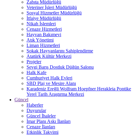
Zabıta Müdürlüğü
Veteriner İşleri Müdürlüğü
Sosyal Hizmetler Müdürlüğü
İtfaiye Müdürlüğü
Nikah İşlemleri
Cenaze Hizmetleri
Hayvan Bakımevi
Atık Yönetimi
Liman Hizmetleri
Sokak Hayvanlarını Sahiplendirme
Atatürk Kültür Merkezi
Projeler
Sevgi Barış Dostluk Düğün Salonu
Halk Kafe
Cumhuriyet Halk Evleri
SBD Plaj ve Mesire Alanı
Karadeniz Ereğli Wolfram Hoepfner Herakleia Pontike
Yerel Tarih Araştırma Merkezi
Güncel
Haberler
Duyurular
Güncel İhaleler
İmar Planı Askı İlanları
Cenaze İlanları
Etkinlik Takvimi