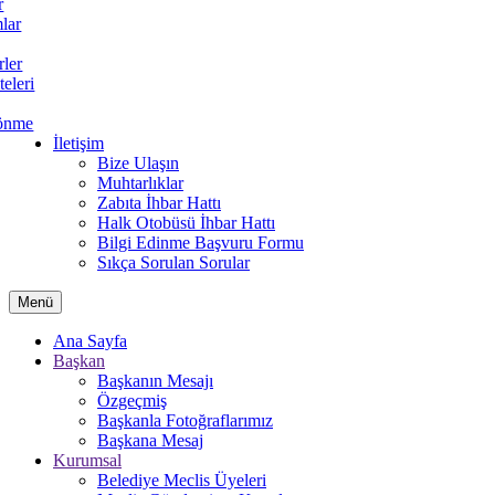
r
lar
rler
teleri
önme
İletişim
Bize Ulaşın
Muhtarlıklar
Zabıta İhbar Hattı
Halk Otobüsü İhbar Hattı
Bilgi Edinme Başvuru Formu
Sıkça Sorulan Sorular
Menü
Ana Sayfa
Başkan
Başkanın Mesajı
Özgeçmiş
Başkanla Fotoğraflarımız
Başkana Mesaj
Kurumsal
Belediye Meclis Üyeleri