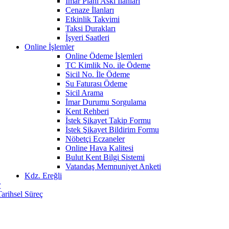
İmar Planı Askı İlanları
Cenaze İlanları
Etkinlik Takvimi
Taksi Durakları
İşyeri Saatleri
Online İşlemler
Online Ödeme İşlemleri
TC Kimlik No. ile Ödeme
Sicil No. İle Ödeme
Su Faturası Ödeme
Sicil Arama
İmar Durumu Sorgulama
Kent Rehberi
İstek Şikayet Takip Formu
İstek Şikayet Bildirim Formu
Nöbetçi Eczaneler
Online Hava Kalitesi
Bulut Kent Bilgi Sistemi
Vatandaş Memnuniyet Anketi
Kdz. Ereğli
r
Tarihsel Süreç