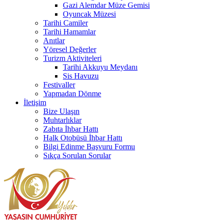
Gazi Alemdar Müze Gemisi
Oyuncak Müzesi
Tarihi Camiler
Tarihi Hamamlar
Anıtlar
Yöresel Değerler
Turizm Aktiviteleri
Tarihi Akkuyu Meydanı
Sis Havuzu
Festivaller
Yapmadan Dönme
İletişim
Bize Ulaşın
Muhtarlıklar
Zabıta İhbar Hattı
Halk Otobüsü İhbar Hattı
Bilgi Edinme Başvuru Formu
Sıkça Sorulan Sorular