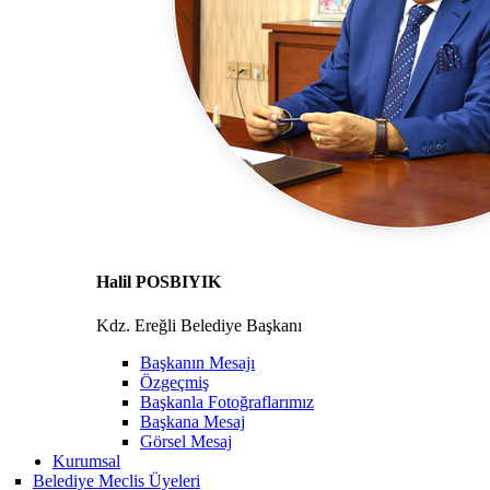
Halil POSBIYIK
Kdz. Ereğli Belediye Başkanı
Başkanın Mesajı
Özgeçmiş
Başkanla Fotoğraflarımız
Başkana Mesaj
Görsel Mesaj
Kurumsal
Belediye Meclis Üyeleri