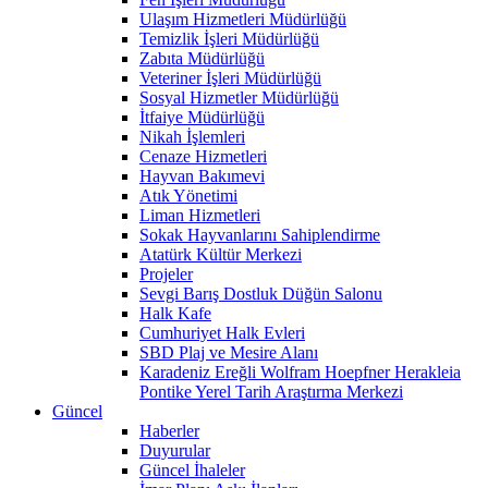
Ulaşım Hizmetleri Müdürlüğü
Temizlik İşleri Müdürlüğü
Zabıta Müdürlüğü
Veteriner İşleri Müdürlüğü
Sosyal Hizmetler Müdürlüğü
İtfaiye Müdürlüğü
Nikah İşlemleri
Cenaze Hizmetleri
Hayvan Bakımevi
Atık Yönetimi
Liman Hizmetleri
Sokak Hayvanlarını Sahiplendirme
Atatürk Kültür Merkezi
Projeler
Sevgi Barış Dostluk Düğün Salonu
Halk Kafe
Cumhuriyet Halk Evleri
SBD Plaj ve Mesire Alanı
Karadeniz Ereğli Wolfram Hoepfner Herakleia
Pontike Yerel Tarih Araştırma Merkezi
Güncel
Haberler
Duyurular
Güncel İhaleler