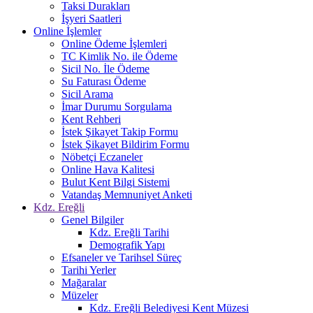
Taksi Durakları
İşyeri Saatleri
Online İşlemler
Online Ödeme İşlemleri
TC Kimlik No. ile Ödeme
Sicil No. İle Ödeme
Su Faturası Ödeme
Sicil Arama
İmar Durumu Sorgulama
Kent Rehberi
İstek Şikayet Takip Formu
İstek Şikayet Bildirim Formu
Nöbetçi Eczaneler
Online Hava Kalitesi
Bulut Kent Bilgi Sistemi
Vatandaş Memnuniyet Anketi
Kdz. Ereğli
Genel Bilgiler
Kdz. Ereğli Tarihi
Demografik Yapı
Efsaneler ve Tarihsel Süreç
Tarihi Yerler
Mağaralar
Müzeler
Kdz. Ereğli Belediyesi Kent Müzesi