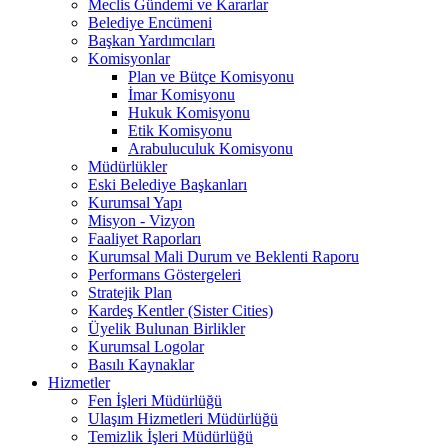
Meclis Gündemi ve Kararlar
Belediye Encümeni
Başkan Yardımcıları
Komisyonlar
Plan ve Bütçe Komisyonu
İmar Komisyonu
Hukuk Komisyonu
Etik Komisyonu
Arabuluculuk Komisyonu
Müdürlükler
Eski Belediye Başkanları
Kurumsal Yapı
Misyon - Vizyon
Faaliyet Raporları
Kurumsal Mali Durum ve Beklenti Raporu
Performans Göstergeleri
Stratejik Plan
Kardeş Kentler (Sister Cities)
Üyelik Bulunan Birlikler
Kurumsal Logolar
Basılı Kaynaklar
Hizmetler
Fen İşleri Müdürlüğü
Ulaşım Hizmetleri Müdürlüğü
Temizlik İşleri Müdürlüğü