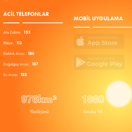
ACIL TELEFONLAR
MOBIL UYGULAMA
Alo Zabıta:
153
İtfaiye:
112
Elektrik Arıza:
186
Doğalgaz Arıza:
187
Su Arıza:
185
9
7
6
1
8
8
0
km²
Yüzölçümü
Kuruluş Yılı