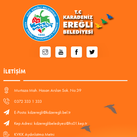
İLETIŞIM
Murtaza Mah. Hasan Arslan Sok. No:39
0372 333 1 333
E-Posta: kdzeregli@kdzeregli.bel.tr
Kep Adresi: kdzereglibelediyesi@hs01.kep.tr
KVKK Aydınlatma Metni