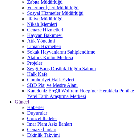
Zabıta Müdürlüğü
Veteriner İşleri Müdürlüğü
Sosyal Hizmetler Müdürlüğü
İtfaiye Müdürlüğü
Nikah İşlemleri
Cenaze Hizmetleri
Hayvan Bakımevi
Atık Yönetimi
Liman Hizmetleri
Sokak Hayvanlarını Sahiplendirme
Atatürk Kültür Merkezi
Projeler
Sevgi Barış Dostluk Düğün Salonu
Halk Kafe
Cumhuriyet Halk Evleri
SBD Plaj ve Mesire Alanı
Karadeniz Ereğli Wolfram Hoepfner Herakleia Pontike
Yerel Tarih Araştırma Merkezi
Güncel
Haberler
Duyurular
Güncel İhaleler
İmar Planı Askı İlanları
Cenaze İlanları
Etkinlik Takvimi