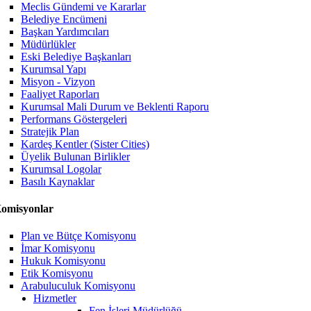
Meclis Gündemi ve Kararlar
Belediye Encümeni
Başkan Yardımcıları
Müdürlükler
Eski Belediye Başkanları
Kurumsal Yapı
Misyon - Vizyon
Faaliyet Raporları
Kurumsal Mali Durum ve Beklenti Raporu
Performans Göstergeleri
Stratejik Plan
Kardeş Kentler (Sister Cities)
Üyelik Bulunan Birlikler
Kurumsal Logolar
Basılı Kaynaklar
omisyonlar
Plan ve Bütçe Komisyonu
İmar Komisyonu
Hukuk Komisyonu
Etik Komisyonu
Arabuluculuk Komisyonu
Hizmetler
Fen İşleri Müdürlüğü