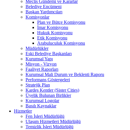
Meclis Gündemi ve Kararlar
Belediye Encümeni
Başkan Yardımcıları
Komisyonlar
Plan ve Bütçe Komisyonu
İmar Komisyonu
Hukuk Komisyonu
Etik Komisyonu
Arabuluculuk Komisyonu
Müdürlükler
Eski Belediye Başkanları
Kurumsal Yapı
Misyon - Vizyon
Faaliyet Raporları
Kurumsal Mali Durum ve Beklenti Raporu
Performans Göstergeleri
Stratejik Plan
Kardeş Kentler (Sister Cities)
Üyelik Bulunan Birlikler
Kurumsal Logolar
Basılı Kaynaklar
Hizmetler
Fen İşleri Müdürlüğü
Ulaşım Hizmetleri Müdürlüğü
Temizlik İşleri Müdürlüğü