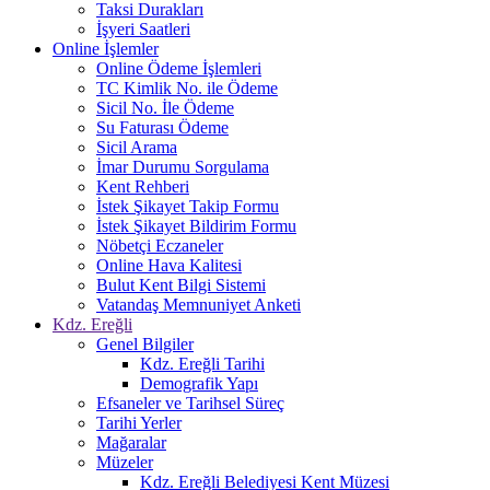
Taksi Durakları
İşyeri Saatleri
Online İşlemler
Online Ödeme İşlemleri
TC Kimlik No. ile Ödeme
Sicil No. İle Ödeme
Su Faturası Ödeme
Sicil Arama
İmar Durumu Sorgulama
Kent Rehberi
İstek Şikayet Takip Formu
İstek Şikayet Bildirim Formu
Nöbetçi Eczaneler
Online Hava Kalitesi
Bulut Kent Bilgi Sistemi
Vatandaş Memnuniyet Anketi
Kdz. Ereğli
Genel Bilgiler
Kdz. Ereğli Tarihi
Demografik Yapı
Efsaneler ve Tarihsel Süreç
Tarihi Yerler
Mağaralar
Müzeler
Kdz. Ereğli Belediyesi Kent Müzesi