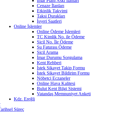
İmar Planı Askı İlanları
Cenaze İlanları
Etkinlik Takvimi
Taksi Durakları
İşyeri Saatleri
Online İşlemler
Online Ödeme İşlemleri
TC Kimlik No. ile Ödeme
Sicil No. İle Ödeme
Su Faturası Ödeme
Sicil Arama
İmar Durumu Sorgulama
Kent Rehberi
İstek Şikayet Takip Formu
İstek Şikayet Bildirim Formu
Nöbetçi Eczaneler
Online Hava Kalitesi
Bulut Kent Bilgi Sistemi
Vatandaş Memnuniyet Anketi
Kdz. Ereğli
r
Tarihsel Süreç