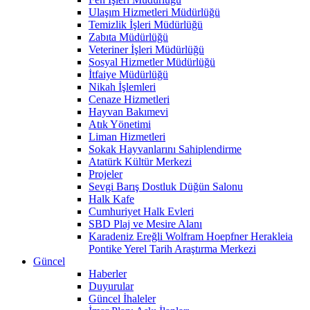
Ulaşım Hizmetleri Müdürlüğü
Temizlik İşleri Müdürlüğü
Zabıta Müdürlüğü
Veteriner İşleri Müdürlüğü
Sosyal Hizmetler Müdürlüğü
İtfaiye Müdürlüğü
Nikah İşlemleri
Cenaze Hizmetleri
Hayvan Bakımevi
Atık Yönetimi
Liman Hizmetleri
Sokak Hayvanlarını Sahiplendirme
Atatürk Kültür Merkezi
Projeler
Sevgi Barış Dostluk Düğün Salonu
Halk Kafe
Cumhuriyet Halk Evleri
SBD Plaj ve Mesire Alanı
Karadeniz Ereğli Wolfram Hoepfner Herakleia
Pontike Yerel Tarih Araştırma Merkezi
Güncel
Haberler
Duyurular
Güncel İhaleler