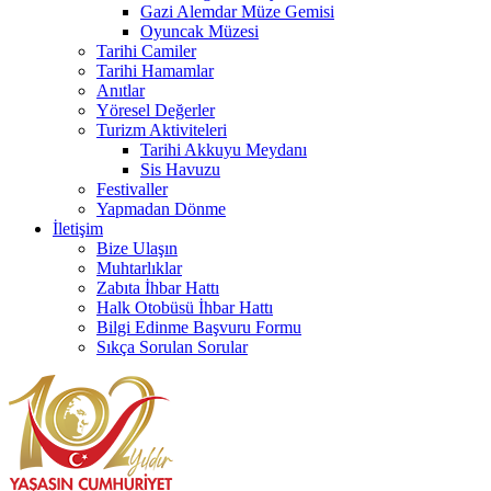
Gazi Alemdar Müze Gemisi
Oyuncak Müzesi
Tarihi Camiler
Tarihi Hamamlar
Anıtlar
Yöresel Değerler
Turizm Aktiviteleri
Tarihi Akkuyu Meydanı
Sis Havuzu
Festivaller
Yapmadan Dönme
İletişim
Bize Ulaşın
Muhtarlıklar
Zabıta İhbar Hattı
Halk Otobüsü İhbar Hattı
Bilgi Edinme Başvuru Formu
Sıkça Sorulan Sorular