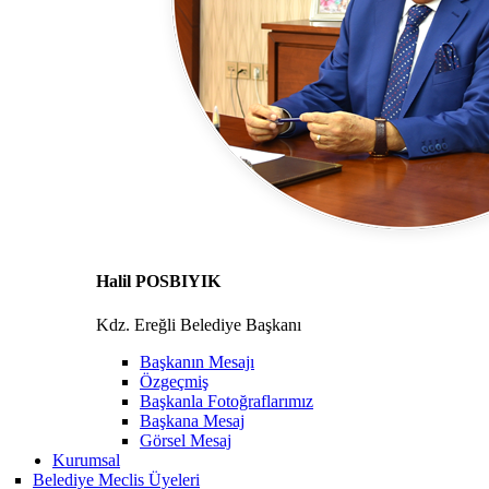
Halil POSBIYIK
Kdz. Ereğli Belediye Başkanı
Başkanın Mesajı
Özgeçmiş
Başkanla Fotoğraflarımız
Başkana Mesaj
Görsel Mesaj
Kurumsal
Belediye Meclis Üyeleri