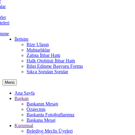
r
lar
rler
teleri
önme
İletişim
Bize Ulaşın
Muhtarlıklar
Zabıta İhbar Hattı
Halk Otobüsü İhbar Hattı
Bilgi Edinme Başvuru Formu
Sıkça Sorulan Sorular
Menü
Ana Sayfa
Başkan
Başkanın Mesajı
Özgeçmiş
Başkanla Fotoğraflarımız
Başkana Mesaj
Kurumsal
Belediye Meclis Üyeleri