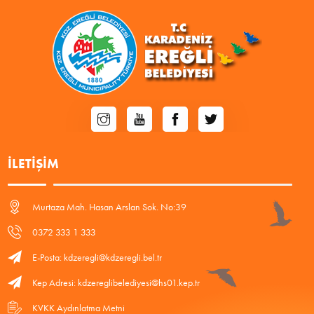
İLETIŞIM
Murtaza Mah. Hasan Arslan Sok. No:39
0372 333 1 333
E-Posta: kdzeregli@kdzeregli.bel.tr
Kep Adresi: kdzereglibelediyesi@hs01.kep.tr
KVKK Aydınlatma Metni