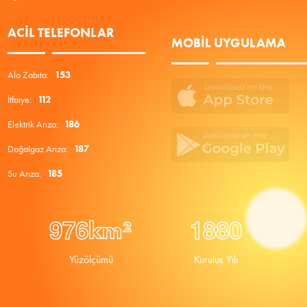
ACIL TELEFONLAR
MOBIL UYGULAMA
Alo Zabıta:
153
İtfaiye:
112
Elektrik Arıza:
186
Doğalgaz Arıza:
187
Su Arıza:
185
9
7
6
1
8
8
0
km²
Yüzölçümü
Kuruluş Yılı