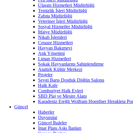
Ulaşım Hizmetleri Müdürlüğü
Temizlik İşleri Müdürlüğü
Zabıta Müdürlüğü
Veteriner İşleri Müdürlüğü
Sosyal Hizmetler Müdürlüğü
İtfaiye Müdürlüğü
Nikah İşlemleri
Cenaze Hizmetleri
Hayvan Bakımevi
Atık Yönetimi
Liman Hizmetleri
Sokak Hayvanlarını Sahiplendirme
Atatürk Kültür Merkezi
Projeler
Sevgi Barış Dostluk Düğün Salonu
Halk Kafe
Cumhuriyet Halk Evleri
SBD Plaj ve Mesire Alanı
Karadeniz Ereğli Wolfram Hoepfner Herakleia Pon
Güncel
Haberler
Duyurular
Güncel İhaleler
İmar Planı Askı İlanları