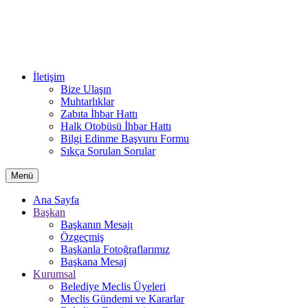
İletişim
Bize Ulaşın
Muhtarlıklar
Zabıta İhbar Hattı
Halk Otobüsü İhbar Hattı
Bilgi Edinme Başvuru Formu
Sıkça Sorulan Sorular
Menü
Ana Sayfa
Başkan
Başkanın Mesajı
Özgeçmiş
Başkanla Fotoğraflarımız
Başkana Mesaj
Kurumsal
Belediye Meclis Üyeleri
Meclis Gündemi ve Kararlar