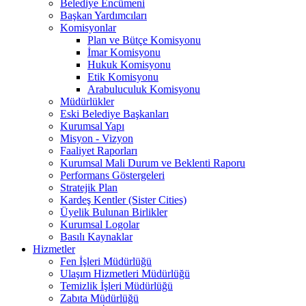
Belediye Encümeni
Başkan Yardımcıları
Komisyonlar
Plan ve Bütçe Komisyonu
İmar Komisyonu
Hukuk Komisyonu
Etik Komisyonu
Arabuluculuk Komisyonu
Müdürlükler
Eski Belediye Başkanları
Kurumsal Yapı
Misyon - Vizyon
Faaliyet Raporları
Kurumsal Mali Durum ve Beklenti Raporu
Performans Göstergeleri
Stratejik Plan
Kardeş Kentler (Sister Cities)
Üyelik Bulunan Birlikler
Kurumsal Logolar
Basılı Kaynaklar
Hizmetler
Fen İşleri Müdürlüğü
Ulaşım Hizmetleri Müdürlüğü
Temizlik İşleri Müdürlüğü
Zabıta Müdürlüğü