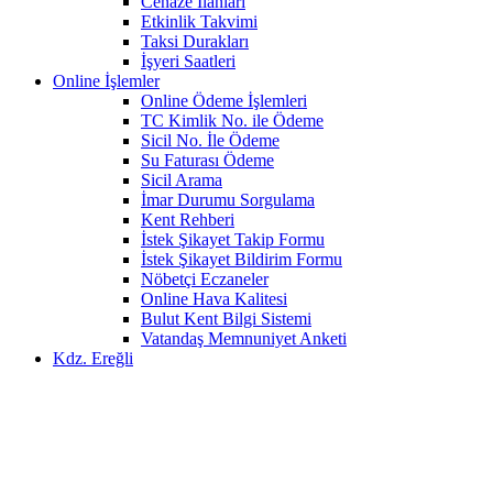
Cenaze İlanları
Etkinlik Takvimi
Taksi Durakları
İşyeri Saatleri
Online İşlemler
Online Ödeme İşlemleri
TC Kimlik No. ile Ödeme
Sicil No. İle Ödeme
Su Faturası Ödeme
Sicil Arama
İmar Durumu Sorgulama
Kent Rehberi
İstek Şikayet Takip Formu
İstek Şikayet Bildirim Formu
Nöbetçi Eczaneler
Online Hava Kalitesi
Bulut Kent Bilgi Sistemi
Vatandaş Memnuniyet Anketi
Kdz. Ereğli