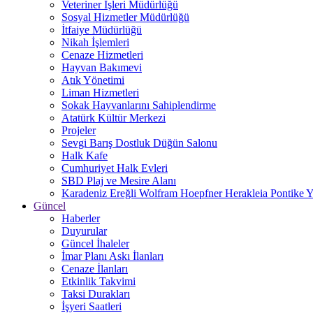
Veteriner İşleri Müdürlüğü
Sosyal Hizmetler Müdürlüğü
İtfaiye Müdürlüğü
Nikah İşlemleri
Cenaze Hizmetleri
Hayvan Bakımevi
Atık Yönetimi
Liman Hizmetleri
Sokak Hayvanlarını Sahiplendirme
Atatürk Kültür Merkezi
Projeler
Sevgi Barış Dostluk Düğün Salonu
Halk Kafe
Cumhuriyet Halk Evleri
SBD Plaj ve Mesire Alanı
Karadeniz Ereğli Wolfram Hoepfner Herakleia Pontike Y
Güncel
Haberler
Duyurular
Güncel İhaleler
İmar Planı Askı İlanları
Cenaze İlanları
Etkinlik Takvimi
Taksi Durakları
İşyeri Saatleri