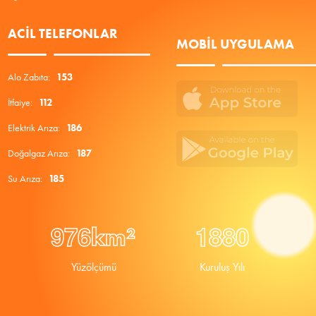
ACIL TELEFONLAR
MOBIL UYGULAMA
Alo Zabıta:
153
İtfaiye:
112
Elektrik Arıza:
186
Doğalgaz Arıza:
187
Su Arıza:
185
9
7
6
1
8
8
0
km²
Yüzölçümü
Kuruluş Yılı