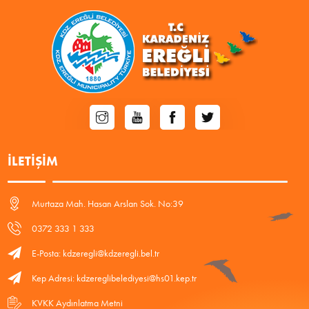
İLETIŞIM
Murtaza Mah. Hasan Arslan Sok. No:39
0372 333 1 333
E-Posta: kdzeregli@kdzeregli.bel.tr
Kep Adresi: kdzereglibelediyesi@hs01.kep.tr
KVKK Aydınlatma Metni