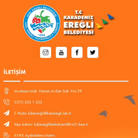
İLETIŞIM
Murtaza Mah. Hasan Arslan Sok. No:39
0372 333 1 333
E-Posta: kdzeregli@kdzeregli.bel.tr
Kep Adresi: kdzereglibelediyesi@hs01.kep.tr
KVKK Aydınlatma Metni