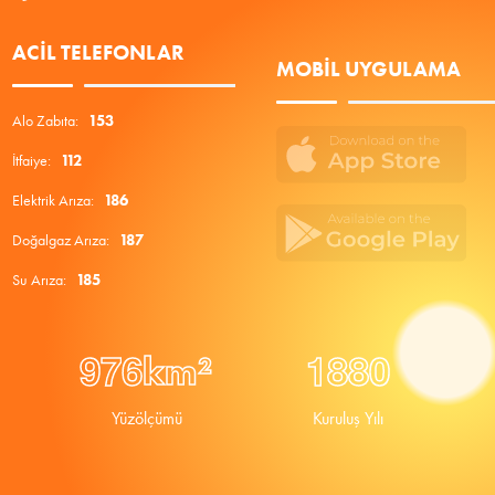
ACIL TELEFONLAR
MOBIL UYGULAMA
Alo Zabıta:
153
İtfaiye:
112
Elektrik Arıza:
186
Doğalgaz Arıza:
187
Su Arıza:
185
9
7
6
1
8
8
0
km²
Yüzölçümü
Kuruluş Yılı