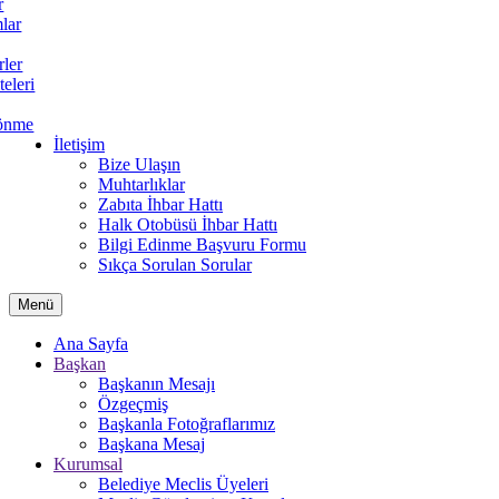
r
lar
rler
teleri
önme
İletişim
Bize Ulaşın
Muhtarlıklar
Zabıta İhbar Hattı
Halk Otobüsü İhbar Hattı
Bilgi Edinme Başvuru Formu
Sıkça Sorulan Sorular
Menü
Ana Sayfa
Başkan
Başkanın Mesajı
Özgeçmiş
Başkanla Fotoğraflarımız
Başkana Mesaj
Kurumsal
Belediye Meclis Üyeleri