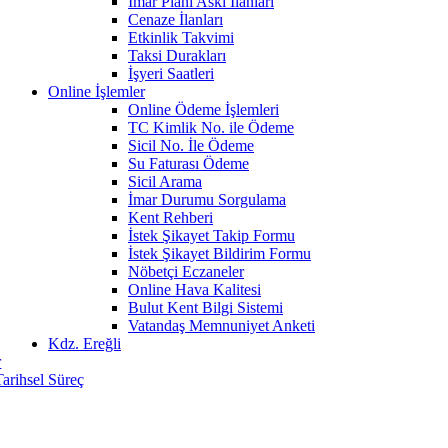
İmar Planı Askı İlanları
Cenaze İlanları
Etkinlik Takvimi
Taksi Durakları
İşyeri Saatleri
Online İşlemler
Online Ödeme İşlemleri
TC Kimlik No. ile Ödeme
Sicil No. İle Ödeme
Su Faturası Ödeme
Sicil Arama
İmar Durumu Sorgulama
Kent Rehberi
İstek Şikayet Takip Formu
İstek Şikayet Bildirim Formu
Nöbetçi Eczaneler
Online Hava Kalitesi
Bulut Kent Bilgi Sistemi
Vatandaş Memnuniyet Anketi
Kdz. Ereğli
r
Tarihsel Süreç