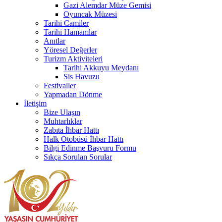
Gazi Alemdar Müze Gemisi
Oyuncak Müzesi
Tarihi Camiler
Tarihi Hamamlar
Anıtlar
Yöresel Değerler
Turizm Aktiviteleri
Tarihi Akkuyu Meydanı
Sis Havuzu
Festivaller
Yapmadan Dönme
İletişim
Bize Ulaşın
Muhtarlıklar
Zabıta İhbar Hattı
Halk Otobüsü İhbar Hattı
Bilgi Edinme Başvuru Formu
Sıkça Sorulan Sorular