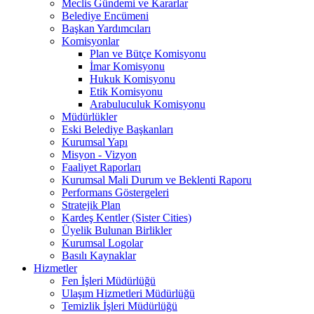
Meclis Gündemi ve Kararlar
Belediye Encümeni
Başkan Yardımcıları
Komisyonlar
Plan ve Bütçe Komisyonu
İmar Komisyonu
Hukuk Komisyonu
Etik Komisyonu
Arabuluculuk Komisyonu
Müdürlükler
Eski Belediye Başkanları
Kurumsal Yapı
Misyon - Vizyon
Faaliyet Raporları
Kurumsal Mali Durum ve Beklenti Raporu
Performans Göstergeleri
Stratejik Plan
Kardeş Kentler (Sister Cities)
Üyelik Bulunan Birlikler
Kurumsal Logolar
Basılı Kaynaklar
Hizmetler
Fen İşleri Müdürlüğü
Ulaşım Hizmetleri Müdürlüğü
Temizlik İşleri Müdürlüğü