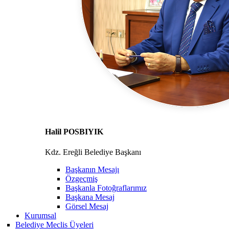
Halil POSBIYIK
Kdz. Ereğli Belediye Başkanı
Başkanın Mesajı
Özgeçmiş
Başkanla Fotoğraflarımız
Başkana Mesaj
Görsel Mesaj
Kurumsal
Belediye Meclis Üyeleri