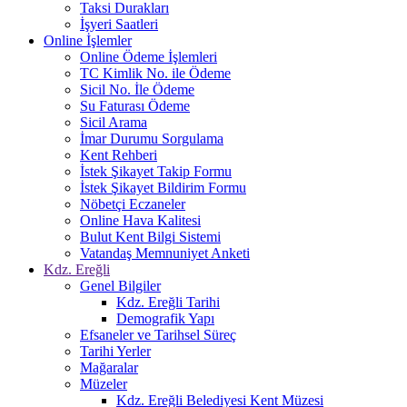
Taksi Durakları
İşyeri Saatleri
Online İşlemler
Online Ödeme İşlemleri
TC Kimlik No. ile Ödeme
Sicil No. İle Ödeme
Su Faturası Ödeme
Sicil Arama
İmar Durumu Sorgulama
Kent Rehberi
İstek Şikayet Takip Formu
İstek Şikayet Bildirim Formu
Nöbetçi Eczaneler
Online Hava Kalitesi
Bulut Kent Bilgi Sistemi
Vatandaş Memnuniyet Anketi
Kdz. Ereğli
Genel Bilgiler
Kdz. Ereğli Tarihi
Demografik Yapı
Efsaneler ve Tarihsel Süreç
Tarihi Yerler
Mağaralar
Müzeler
Kdz. Ereğli Belediyesi Kent Müzesi