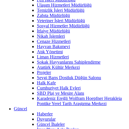
Ulaşım Hizmetleri Müdürlüğü
Temizlik İşleri Müdürlüğü
Zabıta Müdürlüğü
Veteriner İşleri Müdürlüğü
Sosyal Hizmetler Müdürlüğü
İtfaiye Müdürlüğü
Nikah İşlemleri
Cenaze Hizmetleri
Hayvan Bakımevi
Atık Yönetimi
Liman Hizmetleri
Sokak Hayvanlarını Sahiplendirme
Atatürk Kültür Merkezi
Projeler
Sevgi Barış Dostluk Düğün Salonu
Halk Kafe
Cumhuriyet Halk Evleri
SBD Plaj ve Mesire Alanı
Karadeniz Ereğli Wolfram Hoepfner Herakleia
Pontike Yerel Tarih Araştırma Merkezi
Güncel
Haberler
Duyurular
Güncel İhaleler