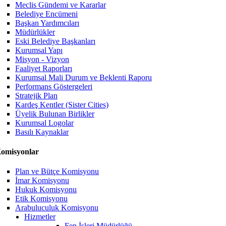
Meclis Gündemi ve Kararlar
Belediye Encümeni
Başkan Yardımcıları
Müdürlükler
Eski Belediye Başkanları
Kurumsal Yapı
Misyon - Vizyon
Faaliyet Raporları
Kurumsal Mali Durum ve Beklenti Raporu
Performans Göstergeleri
Stratejik Plan
Kardeş Kentler (Sister Cities)
Üyelik Bulunan Birlikler
Kurumsal Logolar
Basılı Kaynaklar
omisyonlar
Plan ve Bütçe Komisyonu
İmar Komisyonu
Hukuk Komisyonu
Etik Komisyonu
Arabuluculuk Komisyonu
Hizmetler
Fen İşleri Müdürlüğü