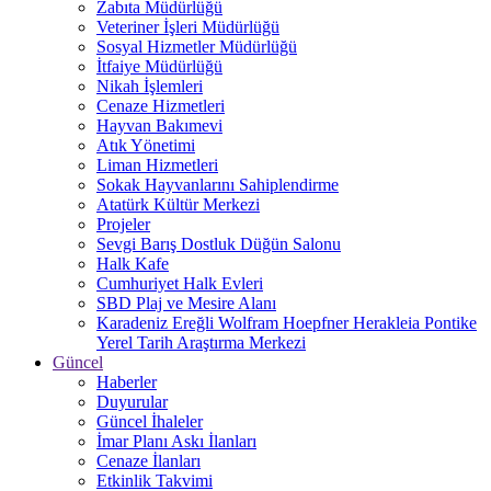
Zabıta Müdürlüğü
Veteriner İşleri Müdürlüğü
Sosyal Hizmetler Müdürlüğü
İtfaiye Müdürlüğü
Nikah İşlemleri
Cenaze Hizmetleri
Hayvan Bakımevi
Atık Yönetimi
Liman Hizmetleri
Sokak Hayvanlarını Sahiplendirme
Atatürk Kültür Merkezi
Projeler
Sevgi Barış Dostluk Düğün Salonu
Halk Kafe
Cumhuriyet Halk Evleri
SBD Plaj ve Mesire Alanı
Karadeniz Ereğli Wolfram Hoepfner Herakleia Pontike
Yerel Tarih Araştırma Merkezi
Güncel
Haberler
Duyurular
Güncel İhaleler
İmar Planı Askı İlanları
Cenaze İlanları
Etkinlik Takvimi