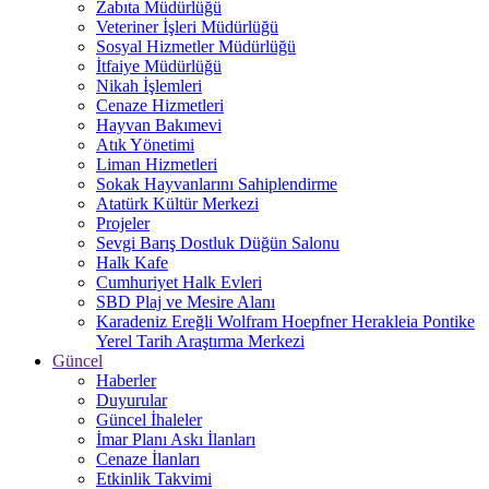
Zabıta Müdürlüğü
Veteriner İşleri Müdürlüğü
Sosyal Hizmetler Müdürlüğü
İtfaiye Müdürlüğü
Nikah İşlemleri
Cenaze Hizmetleri
Hayvan Bakımevi
Atık Yönetimi
Liman Hizmetleri
Sokak Hayvanlarını Sahiplendirme
Atatürk Kültür Merkezi
Projeler
Sevgi Barış Dostluk Düğün Salonu
Halk Kafe
Cumhuriyet Halk Evleri
SBD Plaj ve Mesire Alanı
Karadeniz Ereğli Wolfram Hoepfner Herakleia Pontike
Yerel Tarih Araştırma Merkezi
Güncel
Haberler
Duyurular
Güncel İhaleler
İmar Planı Askı İlanları
Cenaze İlanları
Etkinlik Takvimi