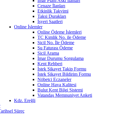
İmar Planı Askı İlanları
Cenaze İlanları
Etkinlik Takvimi
Taksi Durakları
İşyeri Saatleri
Online İşlemler
Online Ödeme İşlemleri
TC Kimlik No. ile Ödeme
Sicil No. İle Ödeme
Su Faturası Ödeme
Sicil Arama
İmar Durumu Sorgulama
Kent Rehberi
İstek Şikayet Takip Formu
İstek Şikayet Bildirim Formu
Nöbetçi Eczaneler
Online Hava Kalitesi
Bulut Kent Bilgi Sistemi
Vatandaş Memnuniyet Anketi
Kdz. Ereğli
r
Tarihsel Süreç