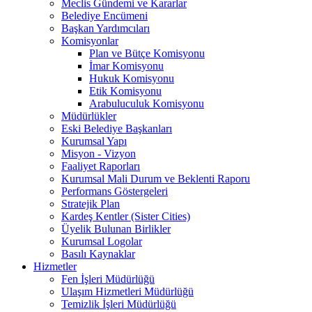
Meclis Gündemi ve Kararlar
Belediye Encümeni
Başkan Yardımcıları
Komisyonlar
Plan ve Bütçe Komisyonu
İmar Komisyonu
Hukuk Komisyonu
Etik Komisyonu
Arabuluculuk Komisyonu
Müdürlükler
Eski Belediye Başkanları
Kurumsal Yapı
Misyon - Vizyon
Faaliyet Raporları
Kurumsal Mali Durum ve Beklenti Raporu
Performans Göstergeleri
Stratejik Plan
Kardeş Kentler (Sister Cities)
Üyelik Bulunan Birlikler
Kurumsal Logolar
Basılı Kaynaklar
Hizmetler
Fen İşleri Müdürlüğü
Ulaşım Hizmetleri Müdürlüğü
Temizlik İşleri Müdürlüğü