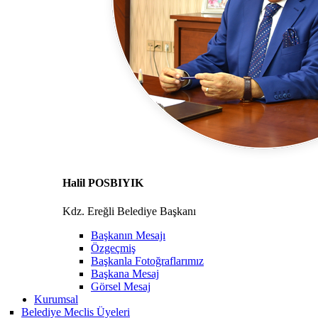
Halil POSBIYIK
Kdz. Ereğli Belediye Başkanı
Başkanın Mesajı
Özgeçmiş
Başkanla Fotoğraflarımız
Başkana Mesaj
Görsel Mesaj
Kurumsal
Belediye Meclis Üyeleri