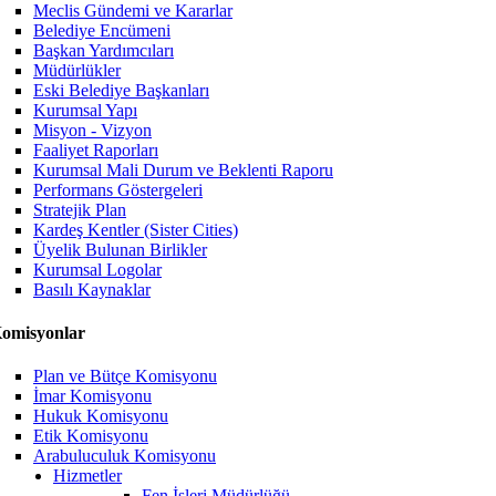
Meclis Gündemi ve Kararlar
Belediye Encümeni
Başkan Yardımcıları
Müdürlükler
Eski Belediye Başkanları
Kurumsal Yapı
Misyon - Vizyon
Faaliyet Raporları
Kurumsal Mali Durum ve Beklenti Raporu
Performans Göstergeleri
Stratejik Plan
Kardeş Kentler (Sister Cities)
Üyelik Bulunan Birlikler
Kurumsal Logolar
Basılı Kaynaklar
omisyonlar
Plan ve Bütçe Komisyonu
İmar Komisyonu
Hukuk Komisyonu
Etik Komisyonu
Arabuluculuk Komisyonu
Hizmetler
Fen İşleri Müdürlüğü