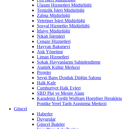
Ulaşım Hizmetleri Müdürlüğü
Temizlik İşleri Müdürlüğü
Zabıta Müdürlüğü
Veteriner İşleri Müdürlüğü
Sosyal Hizmetler Müdürlüğü
İtfaiye Müdürlüğü
Nikah İşlemleri
Cenaze Hizmetleri
Hayvan Bakımevi
Atık Yönetimi
Liman Hizmetleri
Sokak Hayvanlarını Sahiplendirme
Atatürk Kültür Merkezi
Projeler
Sevgi Barış Dostluk Düğün Salonu
Halk Kafe
Cumhuriyet Halk Evleri
SBD Plaj ve Mesire Alanı
Karadeniz Ereğli Wolfram Hoepfner Herakleia
Pontike Yerel Tarih Araştırma Merkezi
Güncel
Haberler
Duyurular
Güncel İhaleler