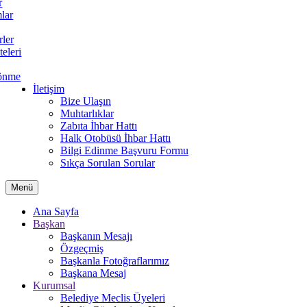
r
lar
rler
teleri
önme
İletişim
Bize Ulaşın
Muhtarlıklar
Zabıta İhbar Hattı
Halk Otobüsü İhbar Hattı
Bilgi Edinme Başvuru Formu
Sıkça Sorulan Sorular
Menü
Ana Sayfa
Başkan
Başkanın Mesajı
Özgeçmiş
Başkanla Fotoğraflarımız
Başkana Mesaj
Kurumsal
Belediye Meclis Üyeleri