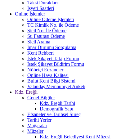
Taksi Durakları
İşyeri Saatleri
Online İşlemler
Online Ödeme İşlemleri
TC Kimlik No. ile Ödeme
Sicil No. İle Ödeme
Su Faturası Ödeme
Sicil Arama
İmar Durumu Sorgulama
Kent Rehberi
İstek Şikayet Takip Formu
İstek Şikayet Bildirim Formu
Nöbetçi Eczaneler
Online Hava Kalitesi
Bulut Kent Bilgi Sistemi
Vatandaş Memnuniyet Anketi
Kdz. Ereğli
Genel Bilgiler
Kdz. Ereğli Tarihi
Demografik Yapı
Efsaneler ve Tarihsel Süreç
Tarihi Yerler
Mağaralar
Müzeler
Kdz. Ereğli Belediyesi Kent Müzesi