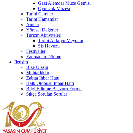
Gazi Alemdar Müze Gemisi
Oyuncak Müzesi
Tarihi Camiler
Tarihi Hamamlar
Anıtlar
Yöresel Değerler
Turizm Aktiviteleri
Tarihi Akkuyu Meydanı
Sis Havuzu
Festivaller
Yapmadan Dönme
İletişim
Bize Ulaşın
Muhtarlıklar
Zabıta İhbar Hattı
Halk Otobüsü İhbar Hattı
Bilgi Edinme Başvuru Formu
Sıkça Sorulan Sorular