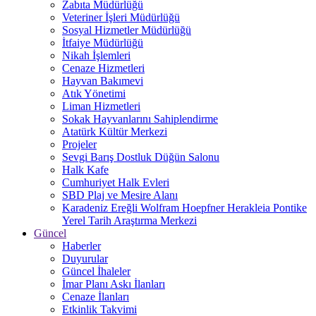
Zabıta Müdürlüğü
Veteriner İşleri Müdürlüğü
Sosyal Hizmetler Müdürlüğü
İtfaiye Müdürlüğü
Nikah İşlemleri
Cenaze Hizmetleri
Hayvan Bakımevi
Atık Yönetimi
Liman Hizmetleri
Sokak Hayvanlarını Sahiplendirme
Atatürk Kültür Merkezi
Projeler
Sevgi Barış Dostluk Düğün Salonu
Halk Kafe
Cumhuriyet Halk Evleri
SBD Plaj ve Mesire Alanı
Karadeniz Ereğli Wolfram Hoepfner Herakleia Pontike
Yerel Tarih Araştırma Merkezi
Güncel
Haberler
Duyurular
Güncel İhaleler
İmar Planı Askı İlanları
Cenaze İlanları
Etkinlik Takvimi