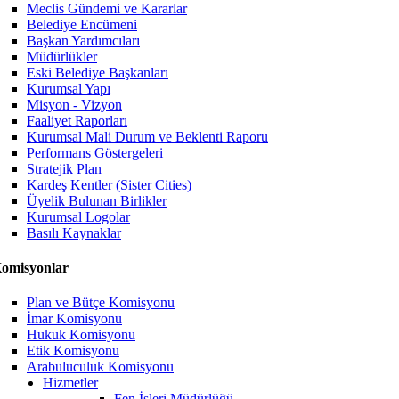
Meclis Gündemi ve Kararlar
Belediye Encümeni
Başkan Yardımcıları
Müdürlükler
Eski Belediye Başkanları
Kurumsal Yapı
Misyon - Vizyon
Faaliyet Raporları
Kurumsal Mali Durum ve Beklenti Raporu
Performans Göstergeleri
Stratejik Plan
Kardeş Kentler (Sister Cities)
Üyelik Bulunan Birlikler
Kurumsal Logolar
Basılı Kaynaklar
omisyonlar
Plan ve Bütçe Komisyonu
İmar Komisyonu
Hukuk Komisyonu
Etik Komisyonu
Arabuluculuk Komisyonu
Hizmetler
Fen İşleri Müdürlüğü