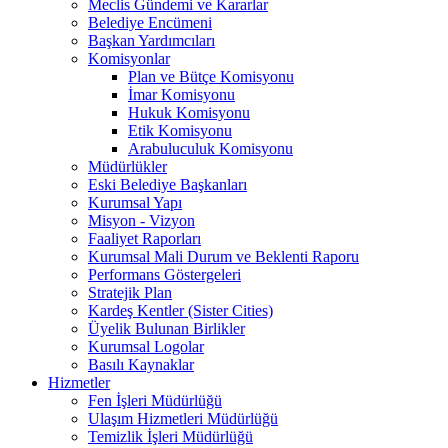
Meclis Gündemi ve Kararlar
Belediye Encümeni
Başkan Yardımcıları
Komisyonlar
Plan ve Bütçe Komisyonu
İmar Komisyonu
Hukuk Komisyonu
Etik Komisyonu
Arabuluculuk Komisyonu
Müdürlükler
Eski Belediye Başkanları
Kurumsal Yapı
Misyon - Vizyon
Faaliyet Raporları
Kurumsal Mali Durum ve Beklenti Raporu
Performans Göstergeleri
Stratejik Plan
Kardeş Kentler (Sister Cities)
Üyelik Bulunan Birlikler
Kurumsal Logolar
Basılı Kaynaklar
Hizmetler
Fen İşleri Müdürlüğü
Ulaşım Hizmetleri Müdürlüğü
Temizlik İşleri Müdürlüğü