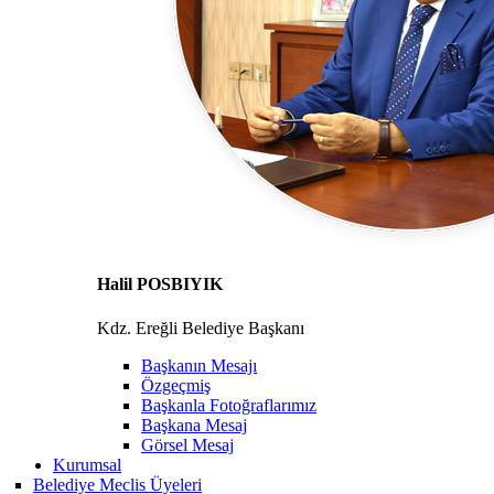
Halil POSBIYIK
Kdz. Ereğli Belediye Başkanı
Başkanın Mesajı
Özgeçmiş
Başkanla Fotoğraflarımız
Başkana Mesaj
Görsel Mesaj
Kurumsal
Belediye Meclis Üyeleri