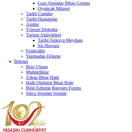
Gazi Alemdar Müze Gemisi
Oyuncak Müzesi
Tarihi Camiler
Tarihi Hamamlar
Anıtlar
Yöresel Değerler
Turizm Aktiviteleri
Tarihi Akkuyu Meydanı
Sis Havuzu
Festivaller
Yapmadan Dönme
İletişim
Bize Ulaşın
Muhtarlıklar
Zabıta İhbar Hattı
Halk Otobüsü İhbar Hattı
Bilgi Edinme Başvuru Formu
Sıkça Sorulan Sorular