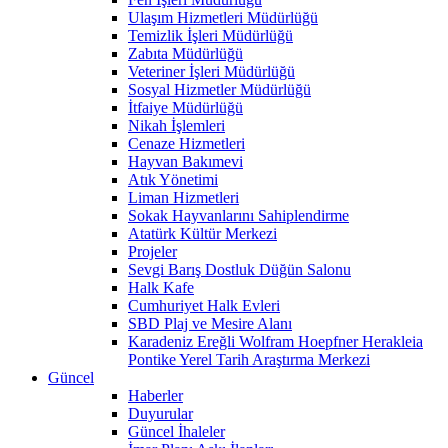
Ulaşım Hizmetleri Müdürlüğü
Temizlik İşleri Müdürlüğü
Zabıta Müdürlüğü
Veteriner İşleri Müdürlüğü
Sosyal Hizmetler Müdürlüğü
İtfaiye Müdürlüğü
Nikah İşlemleri
Cenaze Hizmetleri
Hayvan Bakımevi
Atık Yönetimi
Liman Hizmetleri
Sokak Hayvanlarını Sahiplendirme
Atatürk Kültür Merkezi
Projeler
Sevgi Barış Dostluk Düğün Salonu
Halk Kafe
Cumhuriyet Halk Evleri
SBD Plaj ve Mesire Alanı
Karadeniz Ereğli Wolfram Hoepfner Herakleia
Pontike Yerel Tarih Araştırma Merkezi
Güncel
Haberler
Duyurular
Güncel İhaleler