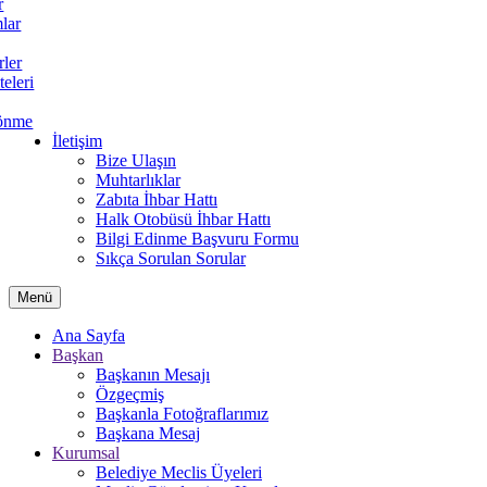
r
lar
rler
teleri
önme
İletişim
Bize Ulaşın
Muhtarlıklar
Zabıta İhbar Hattı
Halk Otobüsü İhbar Hattı
Bilgi Edinme Başvuru Formu
Sıkça Sorulan Sorular
Menü
Ana Sayfa
Başkan
Başkanın Mesajı
Özgeçmiş
Başkanla Fotoğraflarımız
Başkana Mesaj
Kurumsal
Belediye Meclis Üyeleri