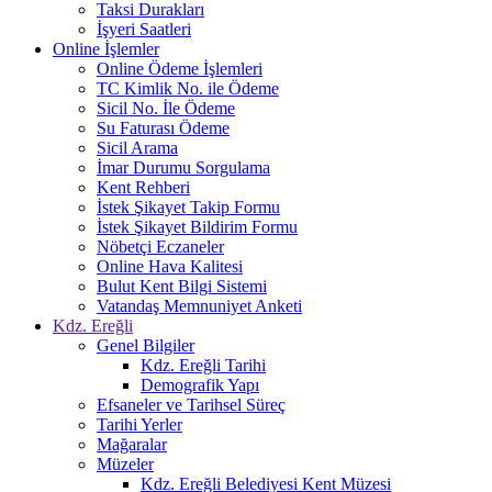
Taksi Durakları
İşyeri Saatleri
Online İşlemler
Online Ödeme İşlemleri
TC Kimlik No. ile Ödeme
Sicil No. İle Ödeme
Su Faturası Ödeme
Sicil Arama
İmar Durumu Sorgulama
Kent Rehberi
İstek Şikayet Takip Formu
İstek Şikayet Bildirim Formu
Nöbetçi Eczaneler
Online Hava Kalitesi
Bulut Kent Bilgi Sistemi
Vatandaş Memnuniyet Anketi
Kdz. Ereğli
Genel Bilgiler
Kdz. Ereğli Tarihi
Demografik Yapı
Efsaneler ve Tarihsel Süreç
Tarihi Yerler
Mağaralar
Müzeler
Kdz. Ereğli Belediyesi Kent Müzesi