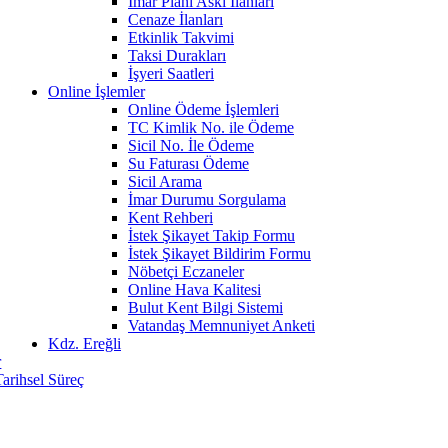
İmar Planı Askı İlanları
Cenaze İlanları
Etkinlik Takvimi
Taksi Durakları
İşyeri Saatleri
Online İşlemler
Online Ödeme İşlemleri
TC Kimlik No. ile Ödeme
Sicil No. İle Ödeme
Su Faturası Ödeme
Sicil Arama
İmar Durumu Sorgulama
Kent Rehberi
İstek Şikayet Takip Formu
İstek Şikayet Bildirim Formu
Nöbetçi Eczaneler
Online Hava Kalitesi
Bulut Kent Bilgi Sistemi
Vatandaş Memnuniyet Anketi
Kdz. Ereğli
r
Tarihsel Süreç