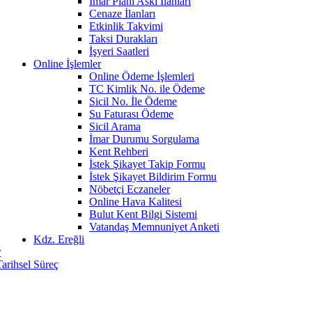
İmar Planı Askı İlanları
Cenaze İlanları
Etkinlik Takvimi
Taksi Durakları
İşyeri Saatleri
Online İşlemler
Online Ödeme İşlemleri
TC Kimlik No. ile Ödeme
Sicil No. İle Ödeme
Su Faturası Ödeme
Sicil Arama
İmar Durumu Sorgulama
Kent Rehberi
İstek Şikayet Takip Formu
İstek Şikayet Bildirim Formu
Nöbetçi Eczaneler
Online Hava Kalitesi
Bulut Kent Bilgi Sistemi
Vatandaş Memnuniyet Anketi
Kdz. Ereğli
r
Tarihsel Süreç