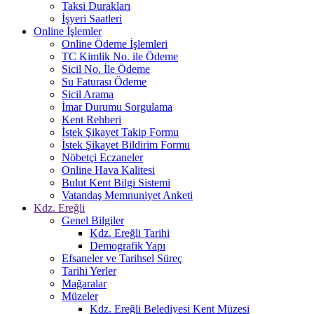
Taksi Durakları
İşyeri Saatleri
Online İşlemler
Online Ödeme İşlemleri
TC Kimlik No. ile Ödeme
Sicil No. İle Ödeme
Su Faturası Ödeme
Sicil Arama
İmar Durumu Sorgulama
Kent Rehberi
İstek Şikayet Takip Formu
İstek Şikayet Bildirim Formu
Nöbetçi Eczaneler
Online Hava Kalitesi
Bulut Kent Bilgi Sistemi
Vatandaş Memnuniyet Anketi
Kdz. Ereğli
Genel Bilgiler
Kdz. Ereğli Tarihi
Demografik Yapı
Efsaneler ve Tarihsel Süreç
Tarihi Yerler
Mağaralar
Müzeler
Kdz. Ereğli Belediyesi Kent Müzesi