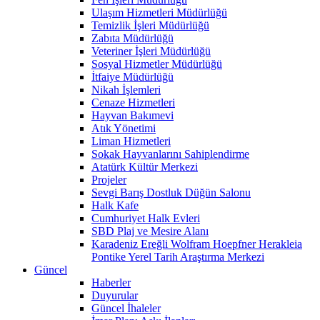
Ulaşım Hizmetleri Müdürlüğü
Temizlik İşleri Müdürlüğü
Zabıta Müdürlüğü
Veteriner İşleri Müdürlüğü
Sosyal Hizmetler Müdürlüğü
İtfaiye Müdürlüğü
Nikah İşlemleri
Cenaze Hizmetleri
Hayvan Bakımevi
Atık Yönetimi
Liman Hizmetleri
Sokak Hayvanlarını Sahiplendirme
Atatürk Kültür Merkezi
Projeler
Sevgi Barış Dostluk Düğün Salonu
Halk Kafe
Cumhuriyet Halk Evleri
SBD Plaj ve Mesire Alanı
Karadeniz Ereğli Wolfram Hoepfner Herakleia
Pontike Yerel Tarih Araştırma Merkezi
Güncel
Haberler
Duyurular
Güncel İhaleler