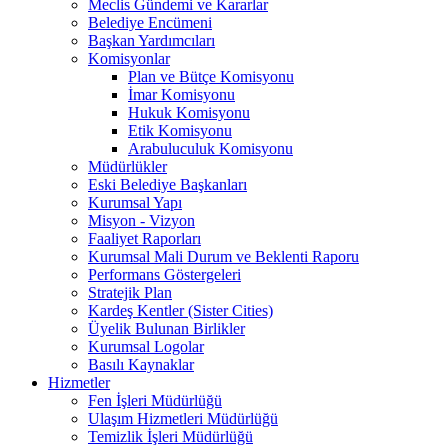
Meclis Gündemi ve Kararlar
Belediye Encümeni
Başkan Yardımcıları
Komisyonlar
Plan ve Bütçe Komisyonu
İmar Komisyonu
Hukuk Komisyonu
Etik Komisyonu
Arabuluculuk Komisyonu
Müdürlükler
Eski Belediye Başkanları
Kurumsal Yapı
Misyon - Vizyon
Faaliyet Raporları
Kurumsal Mali Durum ve Beklenti Raporu
Performans Göstergeleri
Stratejik Plan
Kardeş Kentler (Sister Cities)
Üyelik Bulunan Birlikler
Kurumsal Logolar
Basılı Kaynaklar
Hizmetler
Fen İşleri Müdürlüğü
Ulaşım Hizmetleri Müdürlüğü
Temizlik İşleri Müdürlüğü