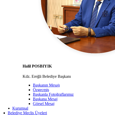
Halil POSBIYIK
Kdz. Ereğli Belediye Başkanı
Başkanın Mesajı
Özgeçmiş
Başkanla Fotoğraflarımız
Başkana Mesaj
Görsel Mesaj
Kurumsal
Belediye Meclis Üyeleri