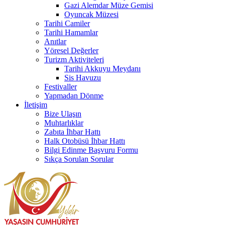
Gazi Alemdar Müze Gemisi
Oyuncak Müzesi
Tarihi Camiler
Tarihi Hamamlar
Anıtlar
Yöresel Değerler
Turizm Aktiviteleri
Tarihi Akkuyu Meydanı
Sis Havuzu
Festivaller
Yapmadan Dönme
İletişim
Bize Ulaşın
Muhtarlıklar
Zabıta İhbar Hattı
Halk Otobüsü İhbar Hattı
Bilgi Edinme Başvuru Formu
Sıkça Sorulan Sorular