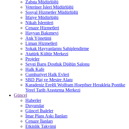
Zabıta Müdürlüğü
Veteriner İşleri Müdürlüğü
Sosyal Hizmetler Müdürlüğü
İtfaiye Müdürlüğü
Nikah İşlemleri
Cenaze Hizmetleri
Hayvan Bakımevi
Atık Yönetimi
Liman Hizmetleri
Sokak Hayvanlarını Sahiplendirme
Atatürk Kültür Merkezi
Projeler
Sevgi Barış Dostluk Düğün Salonu
Halk Kafe
Cumhuriyet Halk Evleri
SBD Plaj ve Mesire Alanı
Karadeniz Ereğli Wolfram Hoepfner Herakleia Pontike
Yerel Tarih Araştırma Merkezi
Güncel
Haberler
Duyurular
Güncel İhaleler
İmar Planı Askı İlanları
Cenaze İlanları
Etkinlik Takvimi