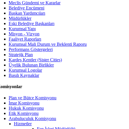
Meclis Gündemi ve Kararlar
Belediye Encümeni
Başkan Yardımcıları
Müdürlükler
Eski Belediye Başkanları
Kurumsal Yapı
Misyon - Vizyon
Faaliyet Raporları
Kurumsal Mali Durum ve Beklenti Raporu
Performans Göstergeleri
Stratejik Plan
Kardeş Kentler (Sister Cities)
Üyelik Bulunan Birlikler
Kurumsal Logolar
Basılı Kaynaklar
omisyonlar
Plan ve Bütçe Komisyonu
İmar Komisyonu
Hukuk Komisyonu
Etik Komisyonu
Arabuluculuk Komisyonu
Hizmetler
Fen İşleri Müdürlüğü