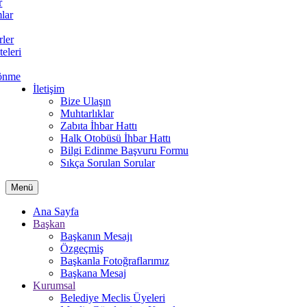
r
lar
rler
teleri
önme
İletişim
Bize Ulaşın
Muhtarlıklar
Zabıta İhbar Hattı
Halk Otobüsü İhbar Hattı
Bilgi Edinme Başvuru Formu
Sıkça Sorulan Sorular
Menü
Ana Sayfa
Başkan
Başkanın Mesajı
Özgeçmiş
Başkanla Fotoğraflarımız
Başkana Mesaj
Kurumsal
Belediye Meclis Üyeleri