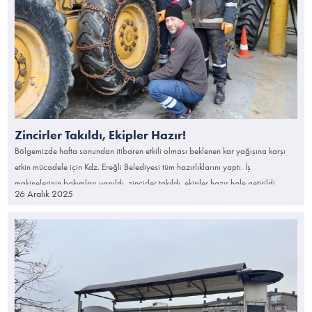
Zincirler Takıldı, Ekipler Hazır!
Bölgemizde hafta sonundan itibaren etkili olması beklenen kar yağışına karşı
etkin mücadele için Kdz. Ereğli Belediyesi tüm hazırlıklarını yaptı. İş
makinelerinin bakımları yapıldı, zincirler takıldı, ekipler hazır hale getirildi.
26 Aralık 2025
Araç, gereç ve tuz stokları tamam. Kar tanelerinin yüzeyle buluştuğu ilk andan
itibaren hastane rampası ve ana arterler ile ekiplerin konuşlanacağı
güzergahlar planlandı. Acil durumlar için ‘ALO 153 Zabıta’ hattı devrede.