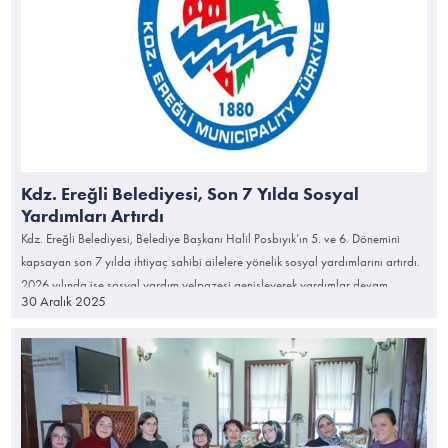
Kdz. Ereğli Belediyesi, Son 7 Yılda Sosyal
Yardımları Artırdı
Kdz. Ereğli Belediyesi, Belediye Başkanı Halil Posbıyık’ın 5. ve 6. Dönemini
kapsayan son 7 yılda ihtiyaç sahibi ailelere yönelik sosyal yardımlarını artırdı.
2026 yılında ise sosyal yardım yelpazesi genişleyerek yardımlar devam
30 Aralık 2025
edecek.