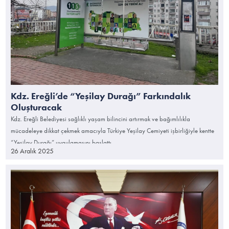
Kdz. Ereğli’de “Yeşilay Durağı” Farkındalık
Oluşturacak
Kdz. Ereğli Belediyesi sağlıklı yaşam bilincini artırmak ve bağımlılıkla
mücadeleye dikkat çekmek amacıyla Türkiye Yeşilay Cemiyeti işbirliğiyle kentte
“Yeşilay Durağı” uygulamasını başlattı.
26 Aralık 2025