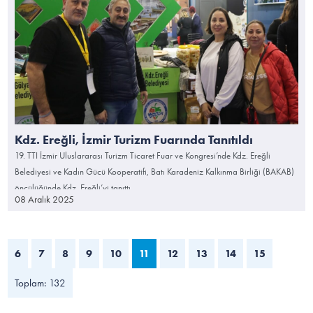
Kdz. Ereğli, İzmir Turizm Fuarında Tanıtıldı
19. TTI İzmir Uluslararası Turizm Ticaret Fuar ve Kongresi’nde Kdz. Ereğli
Belediyesi ve Kadın Gücü Kooperatifi, Batı Karadeniz Kalkınma Birliği (BAKAB)
öncülüğünde Kdz. Ereğli’yi tanıttı.
08 Aralık 2025
6
7
8
9
10
11
12
13
14
15
Toplam: 132