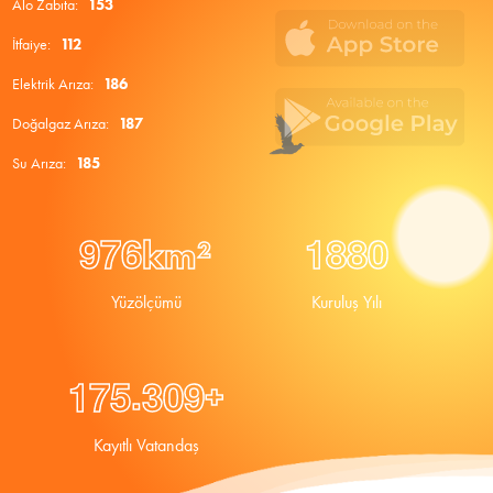
Alo Zabıta:
153
İtfaiye:
112
Elektrik Arıza:
186
Doğalgaz Arıza:
187
Su Arıza:
185
9
7
6
1
8
8
0
km²
Yüzölçümü
Kuruluş Yılı
.
1
7
5
3
0
9
+
Kayıtlı Vatandaş