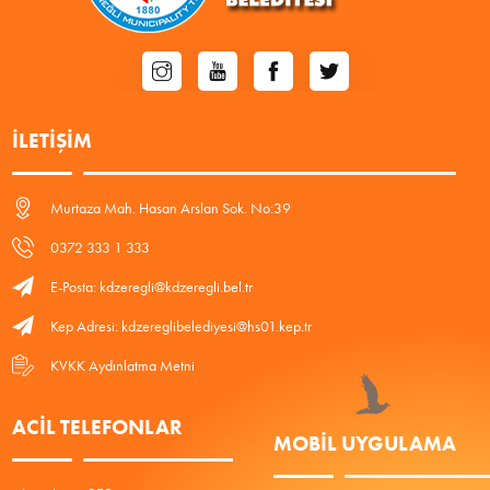
İLETIŞIM
Murtaza Mah. Hasan Arslan Sok. No:39
0372 333 1 333
E-Posta: kdzeregli@kdzeregli.bel.tr
Kep Adresi: kdzereglibelediyesi@hs01.kep.tr
KVKK Aydınlatma Metni
ACIL TELEFONLAR
MOBIL UYGULAMA