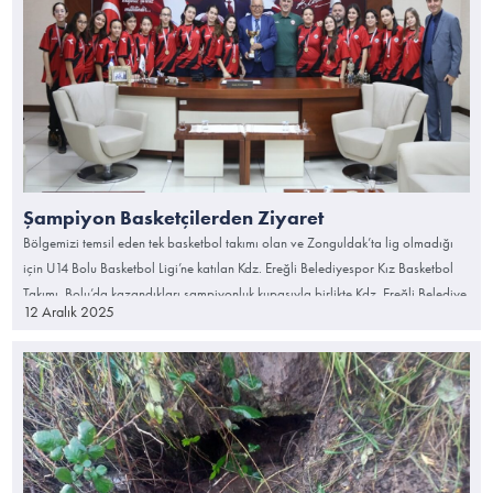
Şampiyon Basketçilerden Ziyaret
Bölgemizi temsil eden tek basketbol takımı olan ve Zonguldak’ta lig olmadığı
için U14 Bolu Basketbol Ligi’ne katılan Kdz. Ereğli Belediyespor Kız Basketbol
Takımı, Bolu’da kazandıkları şampiyonluk kupasıyla birlikte Kdz. Ereğli Belediye
12 Aralık 2025
Başkanı Halil Posbıyık’ı makamında ziyaret etti.