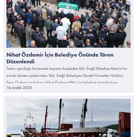
Nihat Özdemir İçin Belediye Önünde Tören
Düzenlendi
Tedavi gördüğü hastanede hayatını kaybeden Kdz. Ereğli Belediye Meclisi’nin
önceki dönem üyelerinden, Kdz. Ereğli Belediyesi Destek Hizmetleri Müdürü
Etem Özdemir’in babası Nihat Özdemir(86) için belediye önünde tören
16 Aralık 2025
düzenlendi. Başkan Halil Posbıyık, Özdemir’in Ereğli’de sevilen bir sima
olduğunun şahidi olduğunu belirterek; “Çok üzgünüz, nurlar içinde yatsın” dedi.