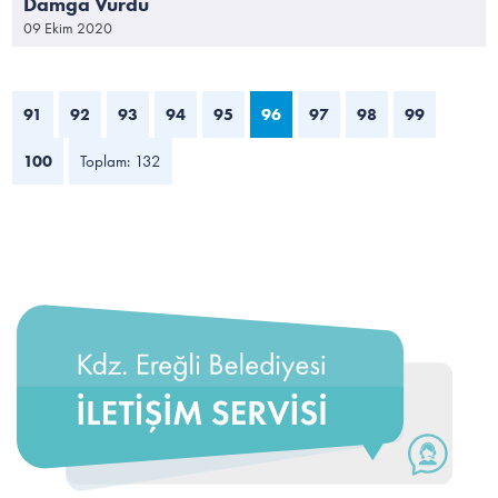
Damga Vurdu
09 Ekim 2020
91
92
93
94
95
96
97
98
99
100
Toplam: 132