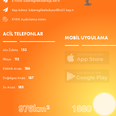
E-Posta: kdzeregli@kdzeregli.bel.tr
Kep Adresi: kdzereglibelediyesi@hs01.kep.tr
KVKK Aydınlatma Metni
ACIL TELEFONLAR
MOBIL UYGULAMA
Alo Zabıta:
153
İtfaiye:
112
Elektrik Arıza:
186
Doğalgaz Arıza:
187
Su Arıza:
185
9
7
6
1
8
8
0
km²