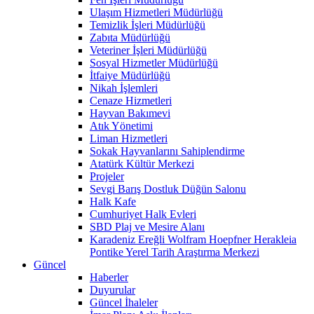
Ulaşım Hizmetleri Müdürlüğü
Temizlik İşleri Müdürlüğü
Zabıta Müdürlüğü
Veteriner İşleri Müdürlüğü
Sosyal Hizmetler Müdürlüğü
İtfaiye Müdürlüğü
Nikah İşlemleri
Cenaze Hizmetleri
Hayvan Bakımevi
Atık Yönetimi
Liman Hizmetleri
Sokak Hayvanlarını Sahiplendirme
Atatürk Kültür Merkezi
Projeler
Sevgi Barış Dostluk Düğün Salonu
Halk Kafe
Cumhuriyet Halk Evleri
SBD Plaj ve Mesire Alanı
Karadeniz Ereğli Wolfram Hoepfner Herakleia
Pontike Yerel Tarih Araştırma Merkezi
Güncel
Haberler
Duyurular
Güncel İhaleler