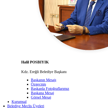
Halil POSBIYIK
Kdz. Ereğli Belediye Başkanı
Başkanın Mesajı
Özgeçmiş
Başkanla Fotoğraflarımız
Başkana Mesaj
Görsel Mesaj
Kurumsal
Belediye Meclis Üyeleri