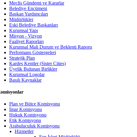
Meclis Gündemi ve Kararlar
Belediye Encümeni
Başkan Yardımcıları
Müdürlükler
Eski Belediye Başkanları
Kurumsal Yapı
Misyon - Vizyon
Faaliyet Raporları
Kurumsal Mali Durum ve Beklenti Raporu
Performans Göstergeleri
Stratejik Plan
Kardeş Kentler (Sister Cities)
Üyelik Bulunan Birlikler
Kurumsal Logolar
Basılı Kaynaklar
omisyonlar
Plan ve Bütçe Komisyonu
İmar Komisyonu
Hukuk Komisyonu
Etik Komisyonu
Arabuluculuk Komisyonu
Hizmetler
Fen İşleri Müdürlüğü