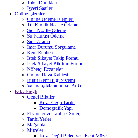
Taksi Durakları
İşyeri Saatleri
Online İşlemler
Online Ödeme İşlemleri
TC Kimlik No. ile Ödeme
Sicil No. İle Ödeme
Su Faturası Ödeme
Sicil Arama
İmar Durumu Sorgulama
Kent Rehberi
İstek Şikayet Takip Formu
İstek Şikayet Bildirim Formu
Nöbetçi Eczaneler
Online Hava Kalitesi
Bulut Kent Bilgi Sistemi
Vatandaş Memnuniyet Anketi
Kdz. Ereğli
Genel Bilgiler
Kdz. Ereğli Tarihi
Demografik Yapı
Efsaneler ve Tarihsel Süreç
Tarihi Yerler
Mağaralar
Müzeler
Kdz. Ereğli Belediyesi Kent Müzesi