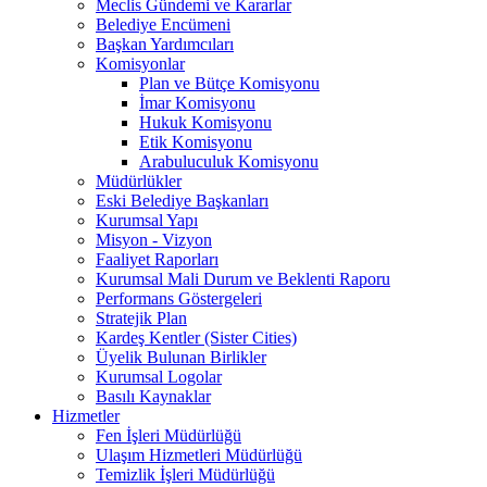
Meclis Gündemi ve Kararlar
Belediye Encümeni
Başkan Yardımcıları
Komisyonlar
Plan ve Bütçe Komisyonu
İmar Komisyonu
Hukuk Komisyonu
Etik Komisyonu
Arabuluculuk Komisyonu
Müdürlükler
Eski Belediye Başkanları
Kurumsal Yapı
Misyon - Vizyon
Faaliyet Raporları
Kurumsal Mali Durum ve Beklenti Raporu
Performans Göstergeleri
Stratejik Plan
Kardeş Kentler (Sister Cities)
Üyelik Bulunan Birlikler
Kurumsal Logolar
Basılı Kaynaklar
Hizmetler
Fen İşleri Müdürlüğü
Ulaşım Hizmetleri Müdürlüğü
Temizlik İşleri Müdürlüğü