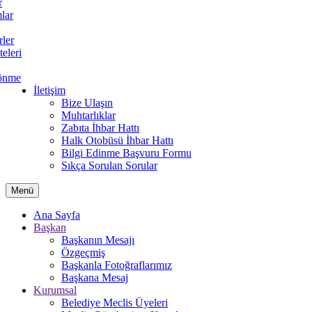
r
lar
rler
teleri
önme
İletişim
Bize Ulaşın
Muhtarlıklar
Zabıta İhbar Hattı
Halk Otobüsü İhbar Hattı
Bilgi Edinme Başvuru Formu
Sıkça Sorulan Sorular
Menü
Ana Sayfa
Başkan
Başkanın Mesajı
Özgeçmiş
Başkanla Fotoğraflarımız
Başkana Mesaj
Kurumsal
Belediye Meclis Üyeleri