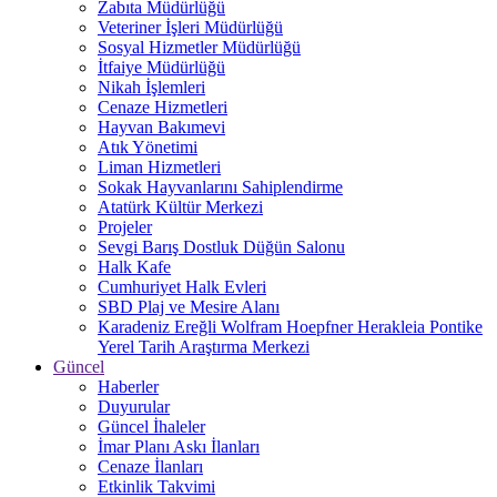
Zabıta Müdürlüğü
Veteriner İşleri Müdürlüğü
Sosyal Hizmetler Müdürlüğü
İtfaiye Müdürlüğü
Nikah İşlemleri
Cenaze Hizmetleri
Hayvan Bakımevi
Atık Yönetimi
Liman Hizmetleri
Sokak Hayvanlarını Sahiplendirme
Atatürk Kültür Merkezi
Projeler
Sevgi Barış Dostluk Düğün Salonu
Halk Kafe
Cumhuriyet Halk Evleri
SBD Plaj ve Mesire Alanı
Karadeniz Ereğli Wolfram Hoepfner Herakleia Pontike
Yerel Tarih Araştırma Merkezi
Güncel
Haberler
Duyurular
Güncel İhaleler
İmar Planı Askı İlanları
Cenaze İlanları
Etkinlik Takvimi