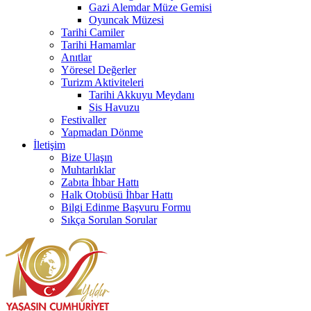
Gazi Alemdar Müze Gemisi
Oyuncak Müzesi
Tarihi Camiler
Tarihi Hamamlar
Anıtlar
Yöresel Değerler
Turizm Aktiviteleri
Tarihi Akkuyu Meydanı
Sis Havuzu
Festivaller
Yapmadan Dönme
İletişim
Bize Ulaşın
Muhtarlıklar
Zabıta İhbar Hattı
Halk Otobüsü İhbar Hattı
Bilgi Edinme Başvuru Formu
Sıkça Sorulan Sorular