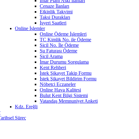
İmar Planı Askı İlanları
Cenaze İlanları
Etkinlik Takvimi
Taksi Durakları
İşyeri Saatleri
Online İşlemler
Online Ödeme İşlemleri
TC Kimlik No. ile Ödeme
Sicil No. İle Ödeme
Su Faturası Ödeme
Sicil Arama
İmar Durumu Sorgulama
Kent Rehberi
İstek Şikayet Takip Formu
İstek Şikayet Bildirim Formu
Nöbetçi Eczaneler
Online Hava Kalitesi
Bulut Kent Bilgi Sistemi
Vatandaş Memnuniyet Anketi
Kdz. Ereğli
r
Tarihsel Süreç