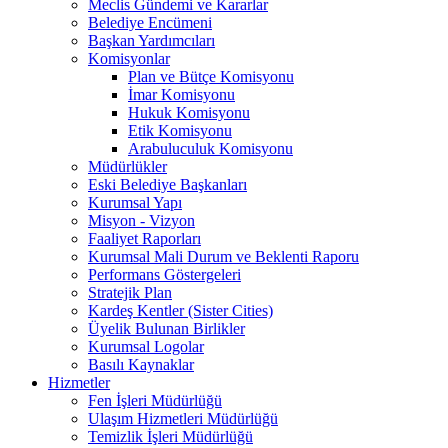
Meclis Gündemi ve Kararlar
Belediye Encümeni
Başkan Yardımcıları
Komisyonlar
Plan ve Bütçe Komisyonu
İmar Komisyonu
Hukuk Komisyonu
Etik Komisyonu
Arabuluculuk Komisyonu
Müdürlükler
Eski Belediye Başkanları
Kurumsal Yapı
Misyon - Vizyon
Faaliyet Raporları
Kurumsal Mali Durum ve Beklenti Raporu
Performans Göstergeleri
Stratejik Plan
Kardeş Kentler (Sister Cities)
Üyelik Bulunan Birlikler
Kurumsal Logolar
Basılı Kaynaklar
Hizmetler
Fen İşleri Müdürlüğü
Ulaşım Hizmetleri Müdürlüğü
Temizlik İşleri Müdürlüğü