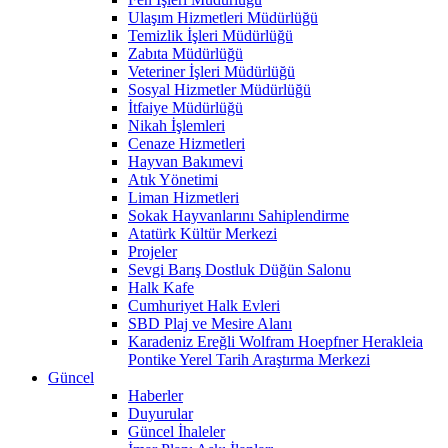
Ulaşım Hizmetleri Müdürlüğü
Temizlik İşleri Müdürlüğü
Zabıta Müdürlüğü
Veteriner İşleri Müdürlüğü
Sosyal Hizmetler Müdürlüğü
İtfaiye Müdürlüğü
Nikah İşlemleri
Cenaze Hizmetleri
Hayvan Bakımevi
Atık Yönetimi
Liman Hizmetleri
Sokak Hayvanlarını Sahiplendirme
Atatürk Kültür Merkezi
Projeler
Sevgi Barış Dostluk Düğün Salonu
Halk Kafe
Cumhuriyet Halk Evleri
SBD Plaj ve Mesire Alanı
Karadeniz Ereğli Wolfram Hoepfner Herakleia
Pontike Yerel Tarih Araştırma Merkezi
Güncel
Haberler
Duyurular
Güncel İhaleler