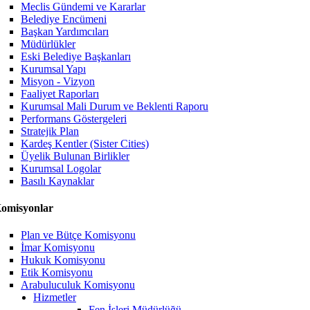
Meclis Gündemi ve Kararlar
Belediye Encümeni
Başkan Yardımcıları
Müdürlükler
Eski Belediye Başkanları
Kurumsal Yapı
Misyon - Vizyon
Faaliyet Raporları
Kurumsal Mali Durum ve Beklenti Raporu
Performans Göstergeleri
Stratejik Plan
Kardeş Kentler (Sister Cities)
Üyelik Bulunan Birlikler
Kurumsal Logolar
Basılı Kaynaklar
omisyonlar
Plan ve Bütçe Komisyonu
İmar Komisyonu
Hukuk Komisyonu
Etik Komisyonu
Arabuluculuk Komisyonu
Hizmetler
Fen İşleri Müdürlüğü