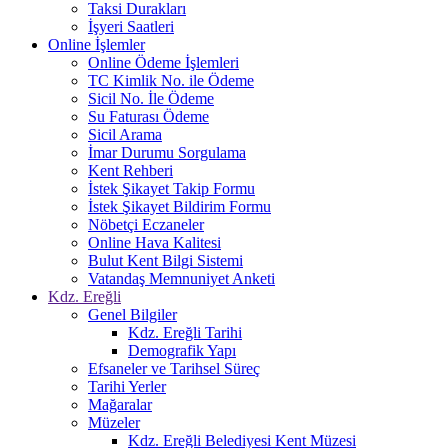
Taksi Durakları
İşyeri Saatleri
Online İşlemler
Online Ödeme İşlemleri
TC Kimlik No. ile Ödeme
Sicil No. İle Ödeme
Su Faturası Ödeme
Sicil Arama
İmar Durumu Sorgulama
Kent Rehberi
İstek Şikayet Takip Formu
İstek Şikayet Bildirim Formu
Nöbetçi Eczaneler
Online Hava Kalitesi
Bulut Kent Bilgi Sistemi
Vatandaş Memnuniyet Anketi
Kdz. Ereğli
Genel Bilgiler
Kdz. Ereğli Tarihi
Demografik Yapı
Efsaneler ve Tarihsel Süreç
Tarihi Yerler
Mağaralar
Müzeler
Kdz. Ereğli Belediyesi Kent Müzesi