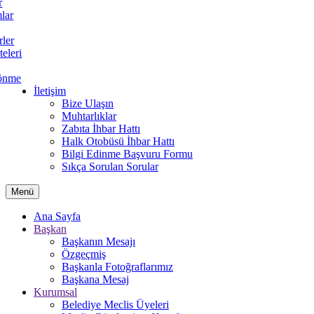
r
lar
rler
teleri
önme
İletişim
Bize Ulaşın
Muhtarlıklar
Zabıta İhbar Hattı
Halk Otobüsü İhbar Hattı
Bilgi Edinme Başvuru Formu
Sıkça Sorulan Sorular
Menü
Ana Sayfa
Başkan
Başkanın Mesajı
Özgeçmiş
Başkanla Fotoğraflarımız
Başkana Mesaj
Kurumsal
Belediye Meclis Üyeleri