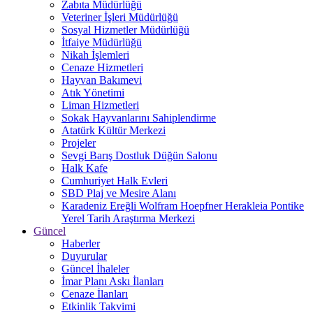
Zabıta Müdürlüğü
Veteriner İşleri Müdürlüğü
Sosyal Hizmetler Müdürlüğü
İtfaiye Müdürlüğü
Nikah İşlemleri
Cenaze Hizmetleri
Hayvan Bakımevi
Atık Yönetimi
Liman Hizmetleri
Sokak Hayvanlarını Sahiplendirme
Atatürk Kültür Merkezi
Projeler
Sevgi Barış Dostluk Düğün Salonu
Halk Kafe
Cumhuriyet Halk Evleri
SBD Plaj ve Mesire Alanı
Karadeniz Ereğli Wolfram Hoepfner Herakleia Pontike
Yerel Tarih Araştırma Merkezi
Güncel
Haberler
Duyurular
Güncel İhaleler
İmar Planı Askı İlanları
Cenaze İlanları
Etkinlik Takvimi