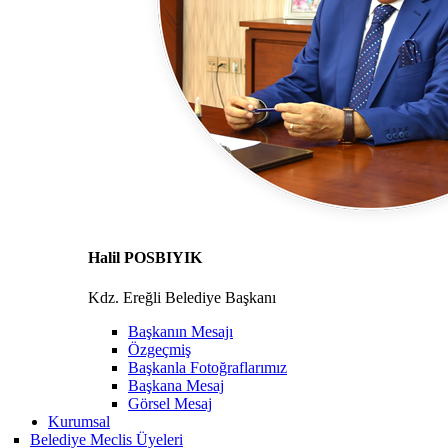
Halil POSBIYIK
Kdz. Ereğli Belediye Başkanı
Başkanın Mesajı
Özgeçmiş
Başkanla Fotoğraflarımız
Başkana Mesaj
Görsel Mesaj
Kurumsal
Belediye Meclis Üyeleri