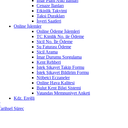
İmar Planı Askı İlanları
Cenaze İlanları
Etkinlik Takvimi
Taksi Durakları
İşyeri Saatleri
Online İşlemler
Online Ödeme İşlemleri
TC Kimlik No. ile Ödeme
Sicil No. İle Ödeme
Su Faturası Ödeme
Sicil Arama
İmar Durumu Sorgulama
Kent Rehberi
İstek Şikayet Takip Formu
İstek Şikayet Bildirim Formu
Nöbetçi Eczaneler
Online Hava Kalitesi
Bulut Kent Bilgi Sistemi
Vatandaş Memnuniyet Anketi
Kdz. Ereğli
r
Tarihsel Süreç