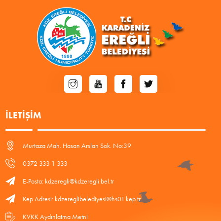
İLETIŞIM
Murtaza Mah. Hasan Arslan Sok. No:39
0372 333 1 333
E-Posta: kdzeregli@kdzeregli.bel.tr
Kep Adresi: kdzereglibelediyesi@hs01.kep.tr
KVKK Aydınlatma Metni