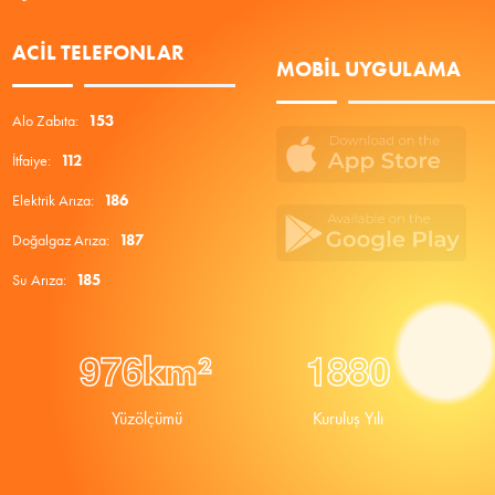
ACIL TELEFONLAR
MOBIL UYGULAMA
Alo Zabıta:
153
İtfaiye:
112
Elektrik Arıza:
186
Doğalgaz Arıza:
187
Su Arıza:
185
9
7
6
1
8
8
0
km²
Yüzölçümü
Kuruluş Yılı