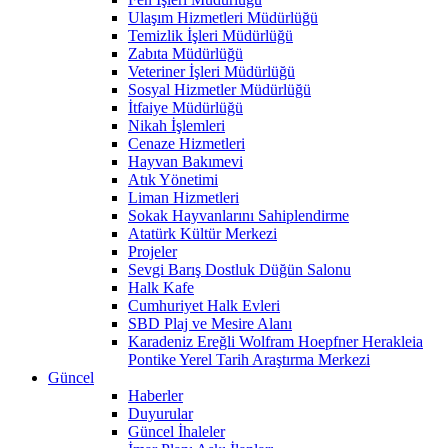
Ulaşım Hizmetleri Müdürlüğü
Temizlik İşleri Müdürlüğü
Zabıta Müdürlüğü
Veteriner İşleri Müdürlüğü
Sosyal Hizmetler Müdürlüğü
İtfaiye Müdürlüğü
Nikah İşlemleri
Cenaze Hizmetleri
Hayvan Bakımevi
Atık Yönetimi
Liman Hizmetleri
Sokak Hayvanlarını Sahiplendirme
Atatürk Kültür Merkezi
Projeler
Sevgi Barış Dostluk Düğün Salonu
Halk Kafe
Cumhuriyet Halk Evleri
SBD Plaj ve Mesire Alanı
Karadeniz Ereğli Wolfram Hoepfner Herakleia
Pontike Yerel Tarih Araştırma Merkezi
Güncel
Haberler
Duyurular
Güncel İhaleler