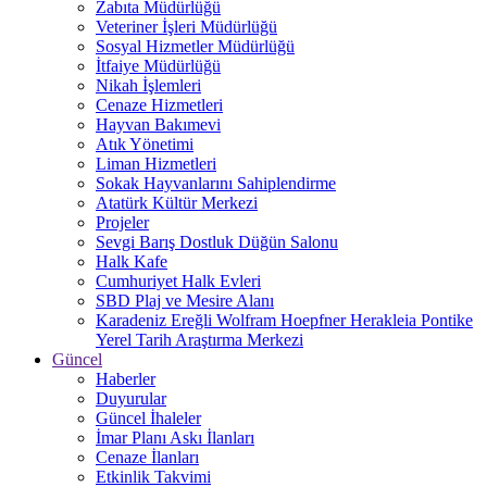
Zabıta Müdürlüğü
Veteriner İşleri Müdürlüğü
Sosyal Hizmetler Müdürlüğü
İtfaiye Müdürlüğü
Nikah İşlemleri
Cenaze Hizmetleri
Hayvan Bakımevi
Atık Yönetimi
Liman Hizmetleri
Sokak Hayvanlarını Sahiplendirme
Atatürk Kültür Merkezi
Projeler
Sevgi Barış Dostluk Düğün Salonu
Halk Kafe
Cumhuriyet Halk Evleri
SBD Plaj ve Mesire Alanı
Karadeniz Ereğli Wolfram Hoepfner Herakleia Pontike
Yerel Tarih Araştırma Merkezi
Güncel
Haberler
Duyurular
Güncel İhaleler
İmar Planı Askı İlanları
Cenaze İlanları
Etkinlik Takvimi