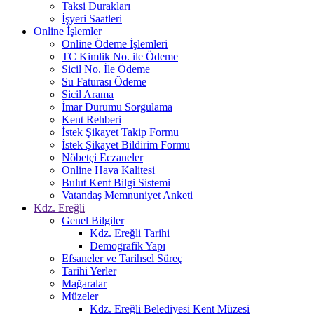
Taksi Durakları
İşyeri Saatleri
Online İşlemler
Online Ödeme İşlemleri
TC Kimlik No. ile Ödeme
Sicil No. İle Ödeme
Su Faturası Ödeme
Sicil Arama
İmar Durumu Sorgulama
Kent Rehberi
İstek Şikayet Takip Formu
İstek Şikayet Bildirim Formu
Nöbetçi Eczaneler
Online Hava Kalitesi
Bulut Kent Bilgi Sistemi
Vatandaş Memnuniyet Anketi
Kdz. Ereğli
Genel Bilgiler
Kdz. Ereğli Tarihi
Demografik Yapı
Efsaneler ve Tarihsel Süreç
Tarihi Yerler
Mağaralar
Müzeler
Kdz. Ereğli Belediyesi Kent Müzesi