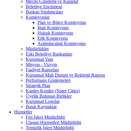
Meclis Gündemi ve Kararlar
Belediye Encümeni
Başkan Yardımcıları
Komisyonlar
Plan ve Bütçe Komisyonu
İmar Komisyonu
Hukuk Komisyonu
Etik Komisyonu
Arabuluculuk Komisyonu
Müdürlükler
Eski Belediye Başkanları
Kurumsal Yapı
Misyon - Vizyon
Faaliyet Raporları
Kurumsal Mali Durum ve Beklenti Raporu
Performans Göstergeleri
Stratejik Plan
Kardeş Kentler (Sister Cities)
Üyelik Bulunan Birlikler
Kurumsal Logolar
Basılı Kaynaklar
Hizmetler
Fen İşleri Müdürlüğü
Ulaşım Hizmetleri Müdürlüğü
Temizlik İşleri Müdürlüğü