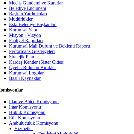
Meclis Gündemi ve Kararlar
Belediye Encümeni
Başkan Yardımcıları
Müdürlükler
Eski Belediye Başkanları
Kurumsal Yapı
Misyon - Vizyon
Faaliyet Raporları
Kurumsal Mali Durum ve Beklenti Raporu
Performans Göstergeleri
Stratejik Plan
Kardeş Kentler (Sister Cities)
Üyelik Bulunan Birlikler
Kurumsal Logolar
Basılı Kaynaklar
omisyonlar
Plan ve Bütçe Komisyonu
İmar Komisyonu
Hukuk Komisyonu
Etik Komisyonu
Arabuluculuk Komisyonu
Hizmetler
Fen İşleri Müdürlüğü