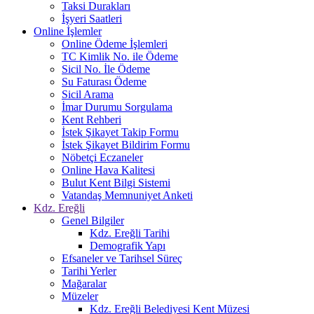
Taksi Durakları
İşyeri Saatleri
Online İşlemler
Online Ödeme İşlemleri
TC Kimlik No. ile Ödeme
Sicil No. İle Ödeme
Su Faturası Ödeme
Sicil Arama
İmar Durumu Sorgulama
Kent Rehberi
İstek Şikayet Takip Formu
İstek Şikayet Bildirim Formu
Nöbetçi Eczaneler
Online Hava Kalitesi
Bulut Kent Bilgi Sistemi
Vatandaş Memnuniyet Anketi
Kdz. Ereğli
Genel Bilgiler
Kdz. Ereğli Tarihi
Demografik Yapı
Efsaneler ve Tarihsel Süreç
Tarihi Yerler
Mağaralar
Müzeler
Kdz. Ereğli Belediyesi Kent Müzesi