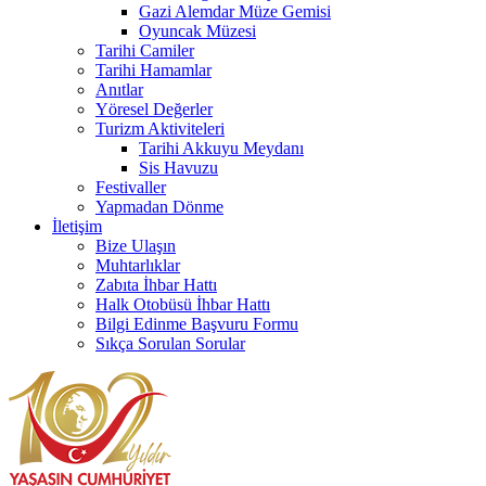
Gazi Alemdar Müze Gemisi
Oyuncak Müzesi
Tarihi Camiler
Tarihi Hamamlar
Anıtlar
Yöresel Değerler
Turizm Aktiviteleri
Tarihi Akkuyu Meydanı
Sis Havuzu
Festivaller
Yapmadan Dönme
İletişim
Bize Ulaşın
Muhtarlıklar
Zabıta İhbar Hattı
Halk Otobüsü İhbar Hattı
Bilgi Edinme Başvuru Formu
Sıkça Sorulan Sorular