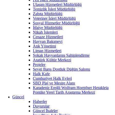
Ulaşım Hizmetleri Müdürlüğü
Temizlik İşleri Müdürlüğü
Zabıta Müdürlüğü
Veteriner İşleri Müdürlüğü
Sosyal Hizmetler Müdürlüğü
İtfaiye Müdürlüğü
Nikah İşlemleri
Cenaze Hizmetleri
Hayvan Bakımevi
Atık Yönetimi
Liman Hizmetleri
Sokak Hayvanlarını Sahiplendirme
Atatürk Kültür Merkezi
Projeler
Sevgi Barış Dostluk Düğün Salonu
Halk Kafe
Cumhuriyet Halk Evleri
SBD Plaj ve Mesire Alanı
Karadeniz Ereğli Wolfram Hoepfner Herakleia
Pontike Yerel Tarih Araştırma Merkezi
Güncel
Haberler
Duyurular
Güncel İhaleler