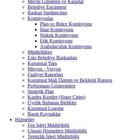
Meclis Gündemi ve Kararlar
Belediye Encümeni
Başkan Yardımcıları
Komisyonlar
Plan ve Bütçe Komisyonu
İmar Komisyonu
Hukuk Komisyonu
Etik Komisyonu
Arabuluculuk Komisyonu
Müdürlükler
Eski Belediye Başkanları
Kurumsal Yapı
Misyon - Vizyon
Faaliyet Raporları
Kurumsal Mali Durum ve Beklenti Raporu
Performans Göstergeleri
Stratejik Plan
Kardeş Kentler (Sister Cities)
Üyelik Bulunan Birlikler
Kurumsal Logolar
Basılı Kaynaklar
Hizmetler
Fen İşleri Müdürlüğü
Ulaşım Hizmetleri Müdürlüğü
Temizlik İşleri Müdürlüğü