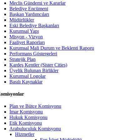
Meclis Gündemi ve Kararlar
Belediye Encümeni
Başkan Yardımcıları
Müdürlükler
Eski Belediye Başkanları
Kurumsal Yapı
Misyon - Vizyon
Faaliyet Raporları
Kurumsal Mali Durum ve Beklenti Raporu
Performans Göstergeleri
Stratejik Plan
Kardeş Kentler (Sister Cities)
Üyelik Bulunan Birlikler
Kurumsal Logolar
Basılı Kaynaklar
omisyonlar
Plan ve Bütçe Komisyonu
İmar Komisyonu
Hukuk Komisyonu
Etik Komisyonu
Arabuluculuk Komisyonu
Hizmetler
Fen İşleri Müdürlüğü