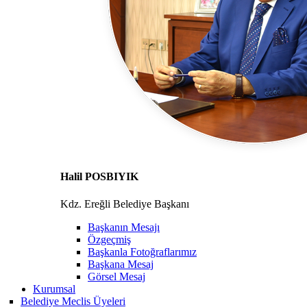
Halil POSBIYIK
Kdz. Ereğli Belediye Başkanı
Başkanın Mesajı
Özgeçmiş
Başkanla Fotoğraflarımız
Başkana Mesaj
Görsel Mesaj
Kurumsal
Belediye Meclis Üyeleri