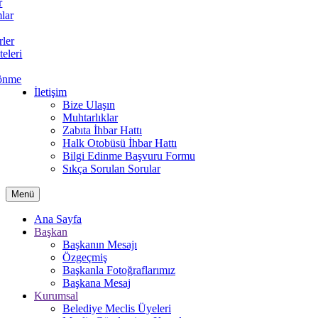
r
lar
rler
teleri
önme
İletişim
Bize Ulaşın
Muhtarlıklar
Zabıta İhbar Hattı
Halk Otobüsü İhbar Hattı
Bilgi Edinme Başvuru Formu
Sıkça Sorulan Sorular
Menü
Ana Sayfa
Başkan
Başkanın Mesajı
Özgeçmiş
Başkanla Fotoğraflarımız
Başkana Mesaj
Kurumsal
Belediye Meclis Üyeleri