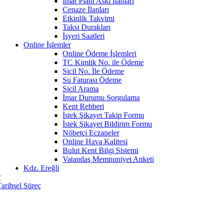
İmar Planı Askı İlanları
Cenaze İlanları
Etkinlik Takvimi
Taksi Durakları
İşyeri Saatleri
Online İşlemler
Online Ödeme İşlemleri
TC Kimlik No. ile Ödeme
Sicil No. İle Ödeme
Su Faturası Ödeme
Sicil Arama
İmar Durumu Sorgulama
Kent Rehberi
İstek Şikayet Takip Formu
İstek Şikayet Bildirim Formu
Nöbetçi Eczaneler
Online Hava Kalitesi
Bulut Kent Bilgi Sistemi
Vatandaş Memnuniyet Anketi
Kdz. Ereğli
r
Tarihsel Süreç