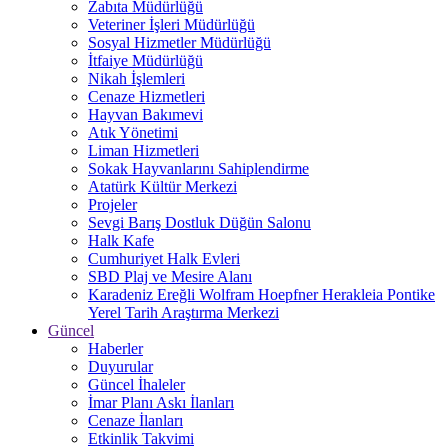
Zabıta Müdürlüğü
Veteriner İşleri Müdürlüğü
Sosyal Hizmetler Müdürlüğü
İtfaiye Müdürlüğü
Nikah İşlemleri
Cenaze Hizmetleri
Hayvan Bakımevi
Atık Yönetimi
Liman Hizmetleri
Sokak Hayvanlarını Sahiplendirme
Atatürk Kültür Merkezi
Projeler
Sevgi Barış Dostluk Düğün Salonu
Halk Kafe
Cumhuriyet Halk Evleri
SBD Plaj ve Mesire Alanı
Karadeniz Ereğli Wolfram Hoepfner Herakleia Pontike
Yerel Tarih Araştırma Merkezi
Güncel
Haberler
Duyurular
Güncel İhaleler
İmar Planı Askı İlanları
Cenaze İlanları
Etkinlik Takvimi