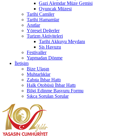
Gazi Alemdar Müze Gemisi
Oyuncak Müzesi
Tarihi Camiler
Tarihi Hamamlar
Anıtlar
Yöresel Değerler
Turizm Aktiviteleri
Tarihi Akkuyu Meydanı
Sis Havuzu
Festivaller
Yapmadan Dönme
İletişim
Bize Ulaşın
Muhtarlıklar
Zabıta İhbar Hattı
Halk Otobüsü İhbar Hattı
Bilgi Edinme Başvuru Formu
Sıkça Sorulan Sorular