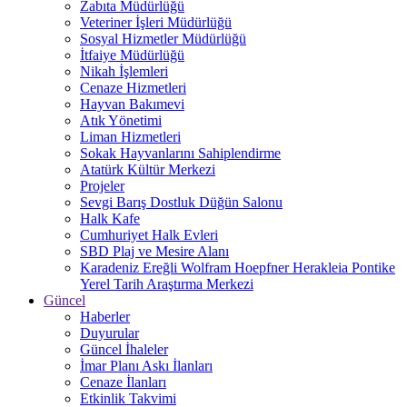
Zabıta Müdürlüğü
Veteriner İşleri Müdürlüğü
Sosyal Hizmetler Müdürlüğü
İtfaiye Müdürlüğü
Nikah İşlemleri
Cenaze Hizmetleri
Hayvan Bakımevi
Atık Yönetimi
Liman Hizmetleri
Sokak Hayvanlarını Sahiplendirme
Atatürk Kültür Merkezi
Projeler
Sevgi Barış Dostluk Düğün Salonu
Halk Kafe
Cumhuriyet Halk Evleri
SBD Plaj ve Mesire Alanı
Karadeniz Ereğli Wolfram Hoepfner Herakleia Pontike
Yerel Tarih Araştırma Merkezi
Güncel
Haberler
Duyurular
Güncel İhaleler
İmar Planı Askı İlanları
Cenaze İlanları
Etkinlik Takvimi