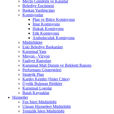
Meclis Gündemi ve Kararlar
Belediye Encümeni
Başkan Yardımcıları
Komisyonlar
Plan ve Bütçe Komisyonu
İmar Komisyonu
Hukuk Komisyonu
Etik Komisyonu
Arabuluculuk Komisyonu
Müdürlükler
Eski Belediye Başkanları
Kurumsal Yapı
Misyon - Vizyon
Faaliyet Raporları
Kurumsal Mali Durum ve Beklenti Raporu
Performans Göstergeleri
Stratejik Plan
Kardeş Kentler (Sister Cities)
Üyelik Bulunan Birlikler
Kurumsal Logolar
Basılı Kaynaklar
Hizmetler
Fen İşleri Müdürlüğü
Ulaşım Hizmetleri Müdürlüğü
Temizlik İşleri Müdürlüğü