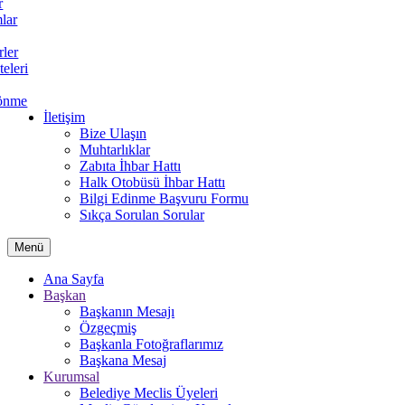
r
lar
rler
teleri
önme
İletişim
Bize Ulaşın
Muhtarlıklar
Zabıta İhbar Hattı
Halk Otobüsü İhbar Hattı
Bilgi Edinme Başvuru Formu
Sıkça Sorulan Sorular
Menü
Ana Sayfa
Başkan
Başkanın Mesajı
Özgeçmiş
Başkanla Fotoğraflarımız
Başkana Mesaj
Kurumsal
Belediye Meclis Üyeleri