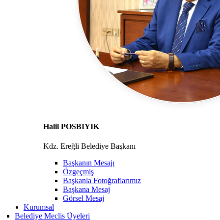
Halil POSBIYIK
Kdz. Ereğli Belediye Başkanı
Başkanın Mesajı
Özgeçmiş
Başkanla Fotoğraflarımız
Başkana Mesaj
Görsel Mesaj
Kurumsal
Belediye Meclis Üyeleri