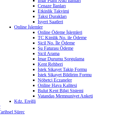
İmar Planı Askı İlanları
Cenaze İlanları
Etkinlik Takvimi
Taksi Durakları
İşyeri Saatleri
Online İşlemler
Online Ödeme İşlemleri
TC Kimlik No. ile Ödeme
Sicil No. İle Ödeme
Su Faturası Ödeme
Sicil Arama
İmar Durumu Sorgulama
Kent Rehberi
İstek Şikayet Takip Formu
İstek Şikayet Bildirim Formu
Nöbetçi Eczaneler
Online Hava Kalitesi
Bulut Kent Bilgi Sistemi
Vatandaş Memnuniyet Anketi
Kdz. Ereğli
r
Tarihsel Süreç