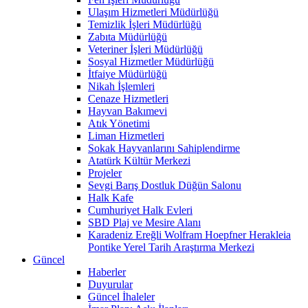
Ulaşım Hizmetleri Müdürlüğü
Temizlik İşleri Müdürlüğü
Zabıta Müdürlüğü
Veteriner İşleri Müdürlüğü
Sosyal Hizmetler Müdürlüğü
İtfaiye Müdürlüğü
Nikah İşlemleri
Cenaze Hizmetleri
Hayvan Bakımevi
Atık Yönetimi
Liman Hizmetleri
Sokak Hayvanlarını Sahiplendirme
Atatürk Kültür Merkezi
Projeler
Sevgi Barış Dostluk Düğün Salonu
Halk Kafe
Cumhuriyet Halk Evleri
SBD Plaj ve Mesire Alanı
Karadeniz Ereğli Wolfram Hoepfner Herakleia
Pontike Yerel Tarih Araştırma Merkezi
Güncel
Haberler
Duyurular
Güncel İhaleler