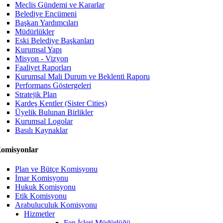
Meclis Gündemi ve Kararlar
Belediye Encümeni
Başkan Yardımcıları
Müdürlükler
Eski Belediye Başkanları
Kurumsal Yapı
Misyon - Vizyon
Faaliyet Raporları
Kurumsal Mali Durum ve Beklenti Raporu
Performans Göstergeleri
Stratejik Plan
Kardeş Kentler (Sister Cities)
Üyelik Bulunan Birlikler
Kurumsal Logolar
Basılı Kaynaklar
omisyonlar
Plan ve Bütçe Komisyonu
İmar Komisyonu
Hukuk Komisyonu
Etik Komisyonu
Arabuluculuk Komisyonu
Hizmetler
Fen İşleri Müdürlüğü