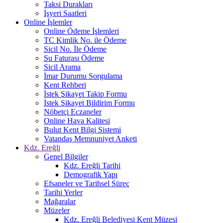
Taksi Durakları
İşyeri Saatleri
Online İşlemler
Online Ödeme İşlemleri
TC Kimlik No. ile Ödeme
Sicil No. İle Ödeme
Su Faturası Ödeme
Sicil Arama
İmar Durumu Sorgulama
Kent Rehberi
İstek Şikayet Takip Formu
İstek Şikayet Bildirim Formu
Nöbetçi Eczaneler
Online Hava Kalitesi
Bulut Kent Bilgi Sistemi
Vatandaş Memnuniyet Anketi
Kdz. Ereğli
Genel Bilgiler
Kdz. Ereğli Tarihi
Demografik Yapı
Efsaneler ve Tarihsel Süreç
Tarihi Yerler
Mağaralar
Müzeler
Kdz. Ereğli Belediyesi Kent Müzesi