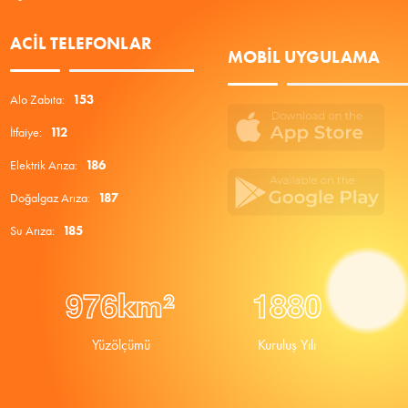
ACIL TELEFONLAR
MOBIL UYGULAMA
Alo Zabıta:
153
İtfaiye:
112
Elektrik Arıza:
186
Doğalgaz Arıza:
187
Su Arıza:
185
9
7
6
1
8
8
0
km²
Yüzölçümü
Kuruluş Yılı