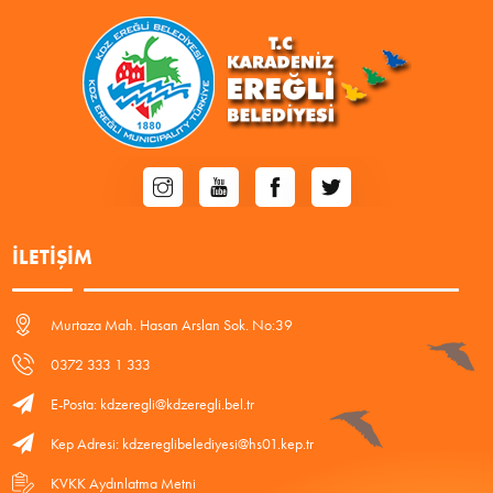
İLETIŞIM
Murtaza Mah. Hasan Arslan Sok. No:39
0372 333 1 333
E-Posta: kdzeregli@kdzeregli.bel.tr
Kep Adresi: kdzereglibelediyesi@hs01.kep.tr
KVKK Aydınlatma Metni