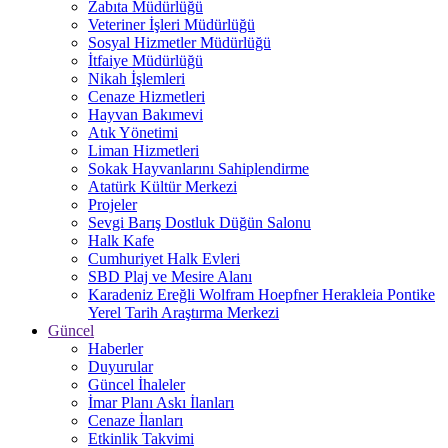
Zabıta Müdürlüğü
Veteriner İşleri Müdürlüğü
Sosyal Hizmetler Müdürlüğü
İtfaiye Müdürlüğü
Nikah İşlemleri
Cenaze Hizmetleri
Hayvan Bakımevi
Atık Yönetimi
Liman Hizmetleri
Sokak Hayvanlarını Sahiplendirme
Atatürk Kültür Merkezi
Projeler
Sevgi Barış Dostluk Düğün Salonu
Halk Kafe
Cumhuriyet Halk Evleri
SBD Plaj ve Mesire Alanı
Karadeniz Ereğli Wolfram Hoepfner Herakleia Pontike
Yerel Tarih Araştırma Merkezi
Güncel
Haberler
Duyurular
Güncel İhaleler
İmar Planı Askı İlanları
Cenaze İlanları
Etkinlik Takvimi