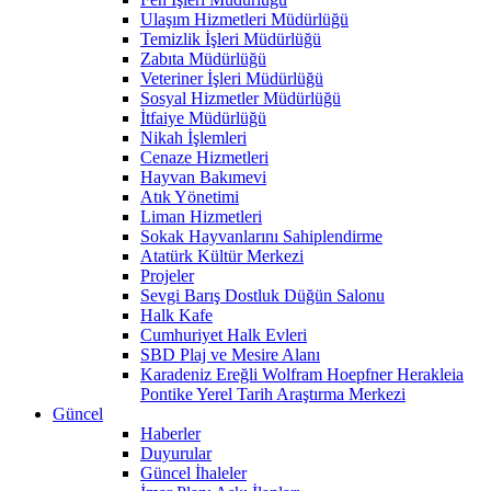
Ulaşım Hizmetleri Müdürlüğü
Temizlik İşleri Müdürlüğü
Zabıta Müdürlüğü
Veteriner İşleri Müdürlüğü
Sosyal Hizmetler Müdürlüğü
İtfaiye Müdürlüğü
Nikah İşlemleri
Cenaze Hizmetleri
Hayvan Bakımevi
Atık Yönetimi
Liman Hizmetleri
Sokak Hayvanlarını Sahiplendirme
Atatürk Kültür Merkezi
Projeler
Sevgi Barış Dostluk Düğün Salonu
Halk Kafe
Cumhuriyet Halk Evleri
SBD Plaj ve Mesire Alanı
Karadeniz Ereğli Wolfram Hoepfner Herakleia
Pontike Yerel Tarih Araştırma Merkezi
Güncel
Haberler
Duyurular
Güncel İhaleler