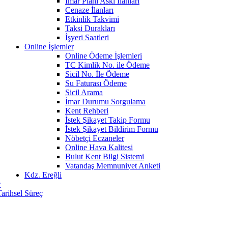
İmar Planı Askı İlanları
Cenaze İlanları
Etkinlik Takvimi
Taksi Durakları
İşyeri Saatleri
Online İşlemler
Online Ödeme İşlemleri
TC Kimlik No. ile Ödeme
Sicil No. İle Ödeme
Su Faturası Ödeme
Sicil Arama
İmar Durumu Sorgulama
Kent Rehberi
İstek Şikayet Takip Formu
İstek Şikayet Bildirim Formu
Nöbetçi Eczaneler
Online Hava Kalitesi
Bulut Kent Bilgi Sistemi
Vatandaş Memnuniyet Anketi
Kdz. Ereğli
r
Tarihsel Süreç