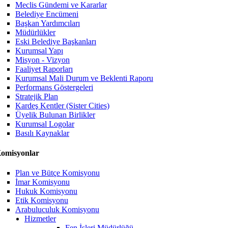
Meclis Gündemi ve Kararlar
Belediye Encümeni
Başkan Yardımcıları
Müdürlükler
Eski Belediye Başkanları
Kurumsal Yapı
Misyon - Vizyon
Faaliyet Raporları
Kurumsal Mali Durum ve Beklenti Raporu
Performans Göstergeleri
Stratejik Plan
Kardeş Kentler (Sister Cities)
Üyelik Bulunan Birlikler
Kurumsal Logolar
Basılı Kaynaklar
omisyonlar
Plan ve Bütçe Komisyonu
İmar Komisyonu
Hukuk Komisyonu
Etik Komisyonu
Arabuluculuk Komisyonu
Hizmetler
Fen İşleri Müdürlüğü