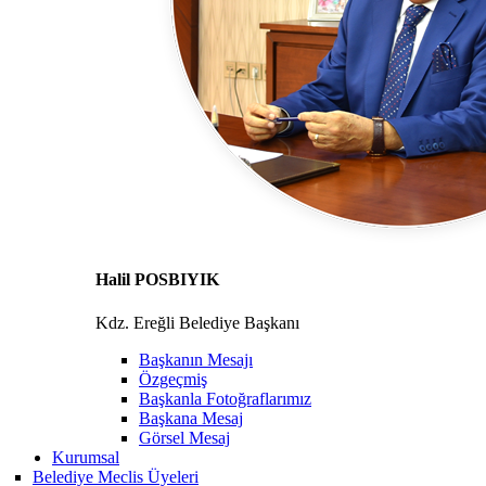
Halil POSBIYIK
Kdz. Ereğli Belediye Başkanı
Başkanın Mesajı
Özgeçmiş
Başkanla Fotoğraflarımız
Başkana Mesaj
Görsel Mesaj
Kurumsal
Belediye Meclis Üyeleri