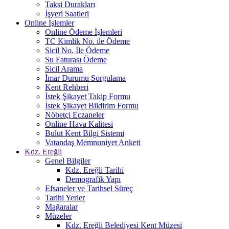
Taksi Durakları
İşyeri Saatleri
Online İşlemler
Online Ödeme İşlemleri
TC Kimlik No. ile Ödeme
Sicil No. İle Ödeme
Su Faturası Ödeme
Sicil Arama
İmar Durumu Sorgulama
Kent Rehberi
İstek Şikayet Takip Formu
İstek Şikayet Bildirim Formu
Nöbetçi Eczaneler
Online Hava Kalitesi
Bulut Kent Bilgi Sistemi
Vatandaş Memnuniyet Anketi
Kdz. Ereğli
Genel Bilgiler
Kdz. Ereğli Tarihi
Demografik Yapı
Efsaneler ve Tarihsel Süreç
Tarihi Yerler
Mağaralar
Müzeler
Kdz. Ereğli Belediyesi Kent Müzesi