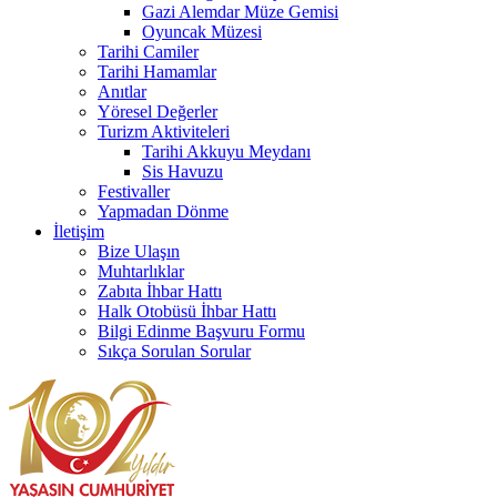
Gazi Alemdar Müze Gemisi
Oyuncak Müzesi
Tarihi Camiler
Tarihi Hamamlar
Anıtlar
Yöresel Değerler
Turizm Aktiviteleri
Tarihi Akkuyu Meydanı
Sis Havuzu
Festivaller
Yapmadan Dönme
İletişim
Bize Ulaşın
Muhtarlıklar
Zabıta İhbar Hattı
Halk Otobüsü İhbar Hattı
Bilgi Edinme Başvuru Formu
Sıkça Sorulan Sorular