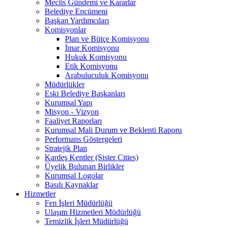
Meclis Gündemi ve Kararlar
Belediye Encümeni
Başkan Yardımcıları
Komisyonlar
Plan ve Bütçe Komisyonu
İmar Komisyonu
Hukuk Komisyonu
Etik Komisyonu
Arabuluculuk Komisyonu
Müdürlükler
Eski Belediye Başkanları
Kurumsal Yapı
Misyon - Vizyon
Faaliyet Raporları
Kurumsal Mali Durum ve Beklenti Raporu
Performans Göstergeleri
Stratejik Plan
Kardeş Kentler (Sister Cities)
Üyelik Bulunan Birlikler
Kurumsal Logolar
Basılı Kaynaklar
Hizmetler
Fen İşleri Müdürlüğü
Ulaşım Hizmetleri Müdürlüğü
Temizlik İşleri Müdürlüğü