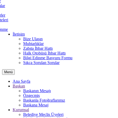
r
lar
rler
teleri
önme
İletişim
Bize Ulaşın
Muhtarlıklar
Zabıta İhbar Hattı
Halk Otobüsü İhbar Hattı
Bilgi Edinme Başvuru Formu
Sıkça Sorulan Sorular
Menü
Ana Sayfa
Başkan
Başkanın Mesajı
Özgeçmiş
Başkanla Fotoğraflarımız
Başkana Mesaj
Kurumsal
Belediye Meclis Üyeleri