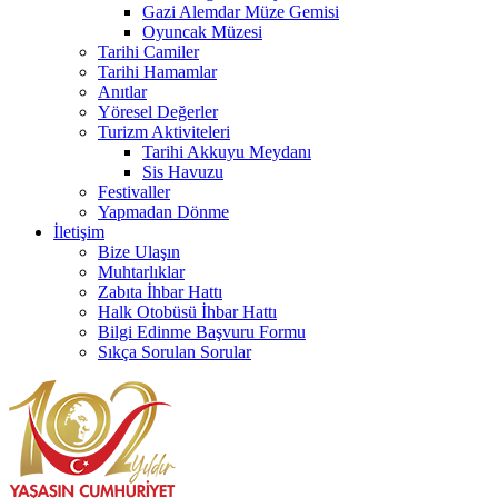
Gazi Alemdar Müze Gemisi
Oyuncak Müzesi
Tarihi Camiler
Tarihi Hamamlar
Anıtlar
Yöresel Değerler
Turizm Aktiviteleri
Tarihi Akkuyu Meydanı
Sis Havuzu
Festivaller
Yapmadan Dönme
İletişim
Bize Ulaşın
Muhtarlıklar
Zabıta İhbar Hattı
Halk Otobüsü İhbar Hattı
Bilgi Edinme Başvuru Formu
Sıkça Sorulan Sorular