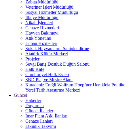
Zabıta Müdürlüğü
Veteriner İşleri Müdürlüğü
Sosyal Hizmetler Müdürlüğü
İtfaiye Müdürlüğü
Nikah İşlemleri
Cenaze Hizmetleri
Hayvan Bakımevi
Atık Yönetimi
Liman Hizmetleri
Sokak Hayvanlarını Sahiplendirme
Atatürk Kültür Merkezi
Projeler
Sevgi Barış Dostluk Düğün Salonu
Halk Kafe
Cumhuriyet Halk Evleri
SBD Plaj ve Mesire Alanı
Karadeniz Ereğli Wolfram Hoepfner Herakleia Pontike
Yerel Tarih Araştırma Merkezi
Güncel
Haberler
Duyurular
Güncel İhaleler
İmar Planı Askı İlanları
Cenaze İlanları
Etkinlik Takvimi