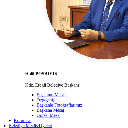
Halil POSBIYIK
Kdz. Ereğli Belediye Başkanı
Başkanın Mesajı
Özgeçmiş
Başkanla Fotoğraflarımız
Başkana Mesaj
Görsel Mesaj
Kurumsal
Belediye Meclis Üyeleri