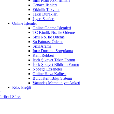
İmar Planı Askı İlanları
Cenaze İlanları
Etkinlik Takvimi
Taksi Durakları
İşyeri Saatleri
Online İşlemler
Online Ödeme İşlemleri
TC Kimlik No. ile Ödeme
Sicil No. İle Ödeme
Su Faturası Ödeme
Sicil Arama
İmar Durumu Sorgulama
Kent Rehberi
İstek Şikayet Takip Formu
İstek Şikayet Bildirim Formu
Nöbetçi Eczaneler
Online Hava Kalitesi
Bulut Kent Bilgi Sistemi
Vatandaş Memnuniyet Anketi
Kdz. Ereğli
r
Tarihsel Süreç