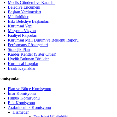
Meclis Gündemi ve Kararlar
Belediye Encümeni
Başkan Yardımcıları
Müdürlükler
Eski Belediye Başkanları
Kurumsal Yapı
Misyon - Vizyon
Faaliyet Raporları
Kurumsal Mali Durum ve Beklenti Raporu
Performans Göstergeleri
Stratejik Plan
Kardeş Kentler (Sister Cities)
Üyelik Bulunan Birlikler
Kurumsal Logolar
Basılı Kaynaklar
omisyonlar
Plan ve Bütçe Komisyonu
İmar Komisyonu
Hukuk Komisyonu
Etik Komisyonu
Arabuluculuk Komisyonu
Hizmetler
Fen İşleri Müdürlüğü