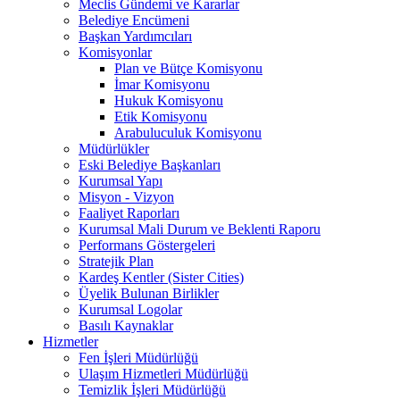
Meclis Gündemi ve Kararlar
Belediye Encümeni
Başkan Yardımcıları
Komisyonlar
Plan ve Bütçe Komisyonu
İmar Komisyonu
Hukuk Komisyonu
Etik Komisyonu
Arabuluculuk Komisyonu
Müdürlükler
Eski Belediye Başkanları
Kurumsal Yapı
Misyon - Vizyon
Faaliyet Raporları
Kurumsal Mali Durum ve Beklenti Raporu
Performans Göstergeleri
Stratejik Plan
Kardeş Kentler (Sister Cities)
Üyelik Bulunan Birlikler
Kurumsal Logolar
Basılı Kaynaklar
Hizmetler
Fen İşleri Müdürlüğü
Ulaşım Hizmetleri Müdürlüğü
Temizlik İşleri Müdürlüğü