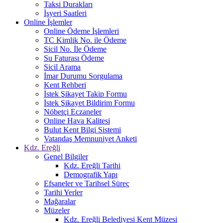
Taksi Durakları
İşyeri Saatleri
Online İşlemler
Online Ödeme İşlemleri
TC Kimlik No. ile Ödeme
Sicil No. İle Ödeme
Su Faturası Ödeme
Sicil Arama
İmar Durumu Sorgulama
Kent Rehberi
İstek Şikayet Takip Formu
İstek Şikayet Bildirim Formu
Nöbetçi Eczaneler
Online Hava Kalitesi
Bulut Kent Bilgi Sistemi
Vatandaş Memnuniyet Anketi
Kdz. Ereğli
Genel Bilgiler
Kdz. Ereğli Tarihi
Demografik Yapı
Efsaneler ve Tarihsel Süreç
Tarihi Yerler
Mağaralar
Müzeler
Kdz. Ereğli Belediyesi Kent Müzesi