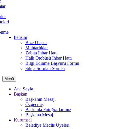
r
lar
rler
teleri
önme
İletişim
Bize Ulaşın
Muhtarlıklar
Zabıta İhbar Hattı
Halk Otobüsü İhbar Hattı
Bilgi Edinme Başvuru Formu
Sıkça Sorulan Sorular
Menü
Ana Sayfa
Başkan
Başkanın Mesajı
Özgeçmiş
Başkanla Fotoğraflarımız
Başkana Mesaj
Kurumsal
Belediye Meclis Üyeleri