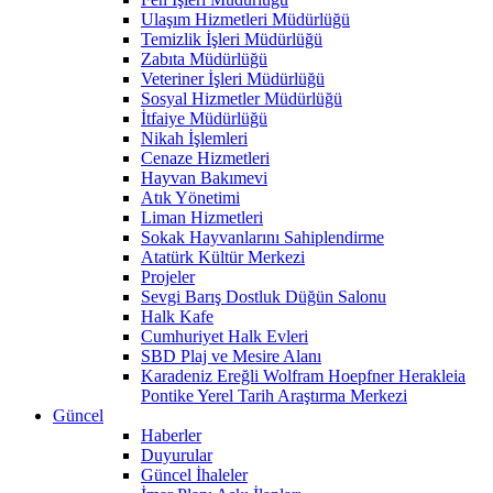
Ulaşım Hizmetleri Müdürlüğü
Temizlik İşleri Müdürlüğü
Zabıta Müdürlüğü
Veteriner İşleri Müdürlüğü
Sosyal Hizmetler Müdürlüğü
İtfaiye Müdürlüğü
Nikah İşlemleri
Cenaze Hizmetleri
Hayvan Bakımevi
Atık Yönetimi
Liman Hizmetleri
Sokak Hayvanlarını Sahiplendirme
Atatürk Kültür Merkezi
Projeler
Sevgi Barış Dostluk Düğün Salonu
Halk Kafe
Cumhuriyet Halk Evleri
SBD Plaj ve Mesire Alanı
Karadeniz Ereğli Wolfram Hoepfner Herakleia
Pontike Yerel Tarih Araştırma Merkezi
Güncel
Haberler
Duyurular
Güncel İhaleler