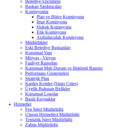
Belediye Encümeni
Başkan Yardımcıları
Komisyonlar
Plan ve Bütçe Komisyonu
İmar Komisyonu
Hukuk Komisyonu
Etik Komisyonu
Arabuluculuk Komisyonu
Müdürlükler
Eski Belediye Başkanları
Kurumsal Yapı
Misyon - Vizyon
Faaliyet Raporları
Kurumsal Mali Durum ve Beklenti Raporu
Performans Göstergeleri
Stratejik Plan
Kardeş Kentler (Sister Cities)
Üyelik Bulunan Birlikler
Kurumsal Logolar
Basılı Kaynaklar
Hizmetler
Fen İşleri Müdürlüğü
Ulaşım Hizmetleri Müdürlüğü
Temizlik İşleri Müdürlüğü
Zabıta Müdürlüğü