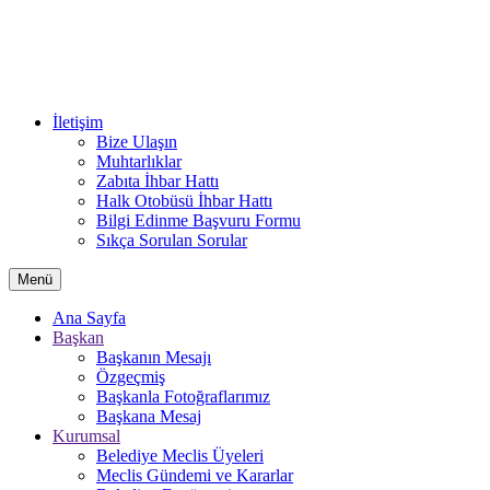
İletişim
Bize Ulaşın
Muhtarlıklar
Zabıta İhbar Hattı
Halk Otobüsü İhbar Hattı
Bilgi Edinme Başvuru Formu
Sıkça Sorulan Sorular
Menü
Ana Sayfa
Başkan
Başkanın Mesajı
Özgeçmiş
Başkanla Fotoğraflarımız
Başkana Mesaj
Kurumsal
Belediye Meclis Üyeleri
Meclis Gündemi ve Kararlar