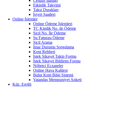
Cenaze İlanları
Etkinlik Takvimi
Taksi Durakları
İşyeri Saatleri
Online İşlemler
Online Ödeme İşlemleri
TC Kimlik No. ile Ödeme
Sicil No. İle Ödeme
Su Faturası Ödeme
Sicil Arama
İmar Durumu Sorgulama
Kent Rehberi
İstek Şikayet Takip Formu
İstek Şikayet Bildirim Formu
Nöbetçi Eczaneler
Online Hava Kalitesi
Bulut Kent Bilgi Sistemi
Vatandaş Memnuniyet Anketi
Kdz. Ereğli