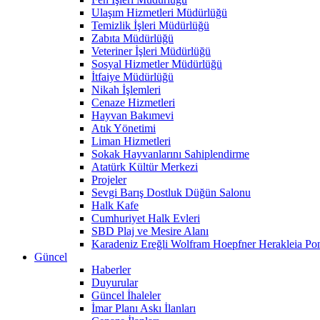
Ulaşım Hizmetleri Müdürlüğü
Temizlik İşleri Müdürlüğü
Zabıta Müdürlüğü
Veteriner İşleri Müdürlüğü
Sosyal Hizmetler Müdürlüğü
İtfaiye Müdürlüğü
Nikah İşlemleri
Cenaze Hizmetleri
Hayvan Bakımevi
Atık Yönetimi
Liman Hizmetleri
Sokak Hayvanlarını Sahiplendirme
Atatürk Kültür Merkezi
Projeler
Sevgi Barış Dostluk Düğün Salonu
Halk Kafe
Cumhuriyet Halk Evleri
SBD Plaj ve Mesire Alanı
Karadeniz Ereğli Wolfram Hoepfner Herakleia Pon
Güncel
Haberler
Duyurular
Güncel İhaleler
İmar Planı Askı İlanları