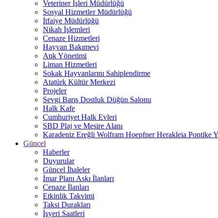
Veteriner İşleri Müdürlüğü
Sosyal Hizmetler Müdürlüğü
İtfaiye Müdürlüğü
Nikah İşlemleri
Cenaze Hizmetleri
Hayvan Bakımevi
Atık Yönetimi
Liman Hizmetleri
Sokak Hayvanlarını Sahiplendirme
Atatürk Kültür Merkezi
Projeler
Sevgi Barış Dostluk Düğün Salonu
Halk Kafe
Cumhuriyet Halk Evleri
SBD Plaj ve Mesire Alanı
Karadeniz Ereğli Wolfram Hoepfner Herakleia Pontike Y
Güncel
Haberler
Duyurular
Güncel İhaleler
İmar Planı Askı İlanları
Cenaze İlanları
Etkinlik Takvimi
Taksi Durakları
İşyeri Saatleri