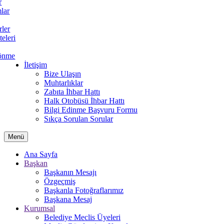
r
lar
rler
teleri
önme
İletişim
Bize Ulaşın
Muhtarlıklar
Zabıta İhbar Hattı
Halk Otobüsü İhbar Hattı
Bilgi Edinme Başvuru Formu
Sıkça Sorulan Sorular
Menü
Ana Sayfa
Başkan
Başkanın Mesajı
Özgeçmiş
Başkanla Fotoğraflarımız
Başkana Mesaj
Kurumsal
Belediye Meclis Üyeleri