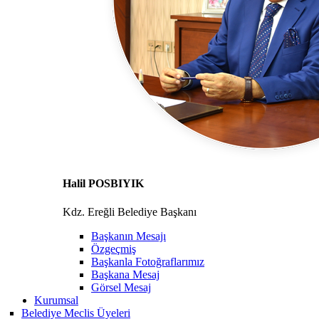
Halil POSBIYIK
Kdz. Ereğli Belediye Başkanı
Başkanın Mesajı
Özgeçmiş
Başkanla Fotoğraflarımız
Başkana Mesaj
Görsel Mesaj
Kurumsal
Belediye Meclis Üyeleri