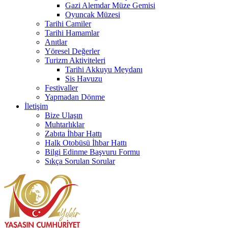
Gazi Alemdar Müze Gemisi
Oyuncak Müzesi
Tarihi Camiler
Tarihi Hamamlar
Anıtlar
Yöresel Değerler
Turizm Aktiviteleri
Tarihi Akkuyu Meydanı
Sis Havuzu
Festivaller
Yapmadan Dönme
İletişim
Bize Ulaşın
Muhtarlıklar
Zabıta İhbar Hattı
Halk Otobüsü İhbar Hattı
Bilgi Edinme Başvuru Formu
Sıkça Sorulan Sorular