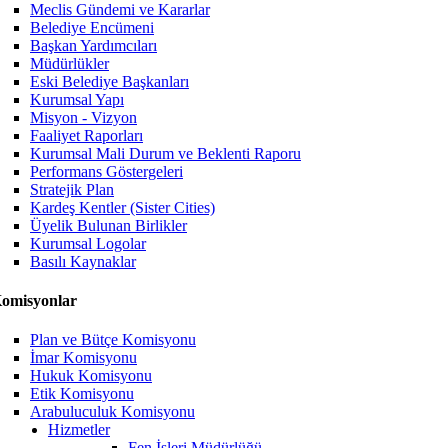
Meclis Gündemi ve Kararlar
Belediye Encümeni
Başkan Yardımcıları
Müdürlükler
Eski Belediye Başkanları
Kurumsal Yapı
Misyon - Vizyon
Faaliyet Raporları
Kurumsal Mali Durum ve Beklenti Raporu
Performans Göstergeleri
Stratejik Plan
Kardeş Kentler (Sister Cities)
Üyelik Bulunan Birlikler
Kurumsal Logolar
Basılı Kaynaklar
omisyonlar
Plan ve Bütçe Komisyonu
İmar Komisyonu
Hukuk Komisyonu
Etik Komisyonu
Arabuluculuk Komisyonu
Hizmetler
Fen İşleri Müdürlüğü