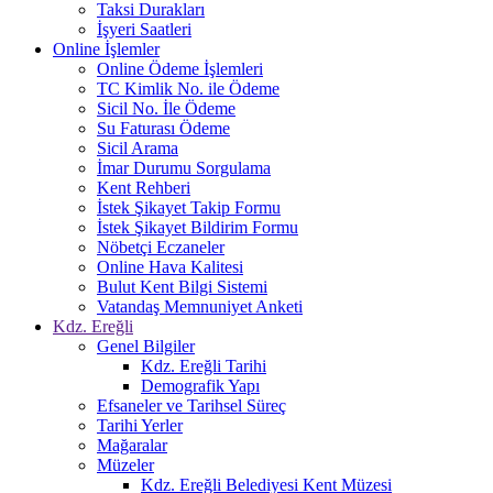
Taksi Durakları
İşyeri Saatleri
Online İşlemler
Online Ödeme İşlemleri
TC Kimlik No. ile Ödeme
Sicil No. İle Ödeme
Su Faturası Ödeme
Sicil Arama
İmar Durumu Sorgulama
Kent Rehberi
İstek Şikayet Takip Formu
İstek Şikayet Bildirim Formu
Nöbetçi Eczaneler
Online Hava Kalitesi
Bulut Kent Bilgi Sistemi
Vatandaş Memnuniyet Anketi
Kdz. Ereğli
Genel Bilgiler
Kdz. Ereğli Tarihi
Demografik Yapı
Efsaneler ve Tarihsel Süreç
Tarihi Yerler
Mağaralar
Müzeler
Kdz. Ereğli Belediyesi Kent Müzesi