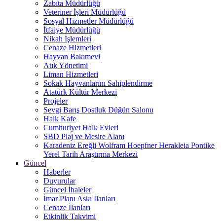
Zabıta Müdürlüğü
Veteriner İşleri Müdürlüğü
Sosyal Hizmetler Müdürlüğü
İtfaiye Müdürlüğü
Nikah İşlemleri
Cenaze Hizmetleri
Hayvan Bakımevi
Atık Yönetimi
Liman Hizmetleri
Sokak Hayvanlarını Sahiplendirme
Atatürk Kültür Merkezi
Projeler
Sevgi Barış Dostluk Düğün Salonu
Halk Kafe
Cumhuriyet Halk Evleri
SBD Plaj ve Mesire Alanı
Karadeniz Ereğli Wolfram Hoepfner Herakleia Pontike
Yerel Tarih Araştırma Merkezi
Güncel
Haberler
Duyurular
Güncel İhaleler
İmar Planı Askı İlanları
Cenaze İlanları
Etkinlik Takvimi