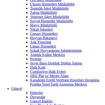
Ulaşım Hizmetleri Müdürlüğü
Temizlik İşleri Müdürlüğü
Zabıta Müdürlüğü
Veteriner İşleri Müdürlüğü
Sosyal Hizmetler Müdürlüğü
İtfaiye Müdürlüğü
Nikah İşlemleri
Cenaze Hizmetleri
Hayvan Bakımevi
Atık Yönetimi
Liman Hizmetleri
Sokak Hayvanlarını Sahiplendirme
Atatürk Kültür Merkezi
Projeler
Sevgi Barış Dostluk Düğün Salonu
Halk Kafe
Cumhuriyet Halk Evleri
SBD Plaj ve Mesire Alanı
Karadeniz Ereğli Wolfram Hoepfner Herakleia
Pontike Yerel Tarih Araştırma Merkezi
Güncel
Haberler
Duyurular
Güncel İhaleler