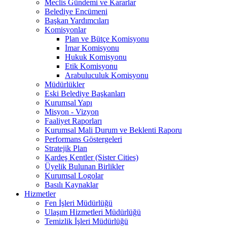
Meclis Gündemi ve Kararlar
Belediye Encümeni
Başkan Yardımcıları
Komisyonlar
Plan ve Bütçe Komisyonu
İmar Komisyonu
Hukuk Komisyonu
Etik Komisyonu
Arabuluculuk Komisyonu
Müdürlükler
Eski Belediye Başkanları
Kurumsal Yapı
Misyon - Vizyon
Faaliyet Raporları
Kurumsal Mali Durum ve Beklenti Raporu
Performans Göstergeleri
Stratejik Plan
Kardeş Kentler (Sister Cities)
Üyelik Bulunan Birlikler
Kurumsal Logolar
Basılı Kaynaklar
Hizmetler
Fen İşleri Müdürlüğü
Ulaşım Hizmetleri Müdürlüğü
Temizlik İşleri Müdürlüğü