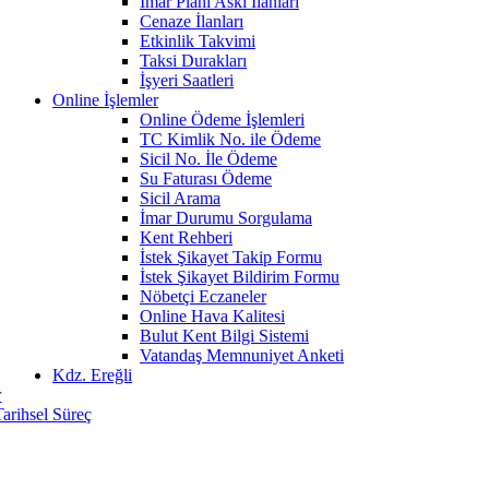
İmar Planı Askı İlanları
Cenaze İlanları
Etkinlik Takvimi
Taksi Durakları
İşyeri Saatleri
Online İşlemler
Online Ödeme İşlemleri
TC Kimlik No. ile Ödeme
Sicil No. İle Ödeme
Su Faturası Ödeme
Sicil Arama
İmar Durumu Sorgulama
Kent Rehberi
İstek Şikayet Takip Formu
İstek Şikayet Bildirim Formu
Nöbetçi Eczaneler
Online Hava Kalitesi
Bulut Kent Bilgi Sistemi
Vatandaş Memnuniyet Anketi
Kdz. Ereğli
r
Tarihsel Süreç