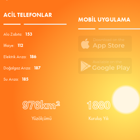
ACIL TELEFONLAR
MOBIL UYGULAMA
Alo Zabıta:
153
İtfaiye:
112
Elektrik Arıza:
186
Doğalgaz Arıza:
187
Su Arıza:
185
9
7
6
1
8
8
0
km²
Yüzölçümü
Kuruluş Yılı