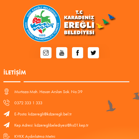
İLETIŞIM
Murtaza Mah. Hasan Arslan Sok. No:39
0372 333 1 333
E-Posta: kdzeregli@kdzeregli.bel.tr
Kep Adresi: kdzereglibelediyesi@hs01.kep.tr
KVKK Aydınlatma Metni