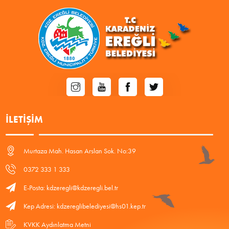
İLETIŞIM
Murtaza Mah. Hasan Arslan Sok. No:39
0372 333 1 333
E-Posta: kdzeregli@kdzeregli.bel.tr
Kep Adresi: kdzereglibelediyesi@hs01.kep.tr
KVKK Aydınlatma Metni