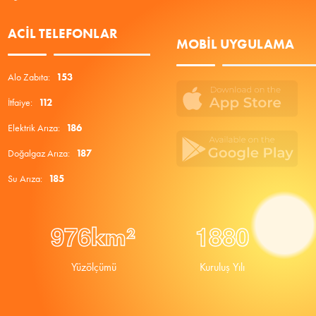
ACIL TELEFONLAR
MOBIL UYGULAMA
Alo Zabıta:
153
İtfaiye:
112
Elektrik Arıza:
186
Doğalgaz Arıza:
187
Su Arıza:
185
9
7
6
1
8
8
0
km²
Yüzölçümü
Kuruluş Yılı