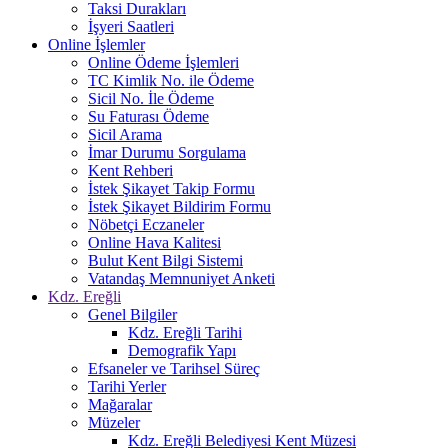
Taksi Durakları
İşyeri Saatleri
Online İşlemler
Online Ödeme İşlemleri
TC Kimlik No. ile Ödeme
Sicil No. İle Ödeme
Su Faturası Ödeme
Sicil Arama
İmar Durumu Sorgulama
Kent Rehberi
İstek Şikayet Takip Formu
İstek Şikayet Bildirim Formu
Nöbetçi Eczaneler
Online Hava Kalitesi
Bulut Kent Bilgi Sistemi
Vatandaş Memnuniyet Anketi
Kdz. Ereğli
Genel Bilgiler
Kdz. Ereğli Tarihi
Demografik Yapı
Efsaneler ve Tarihsel Süreç
Tarihi Yerler
Mağaralar
Müzeler
Kdz. Ereğli Belediyesi Kent Müzesi