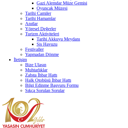
Gazi Alemdar Müze Gemisi
Oyuncak Müzesi
Tarihi Camiler
Tarihi Hamamlar
Anıtlar
Yöresel Değerler
Turizm Aktiviteleri
Tarihi Akkuyu Meydanı
Sis Havuzu
Festivaller
Yapmadan Dönme
İletişim
Bize Ulaşın
Muhtarlıklar
Zabıta İhbar Hattı
Halk Otobüsü İhbar Hattı
Bilgi Edinme Başvuru Formu
Sıkça Sorulan Sorular