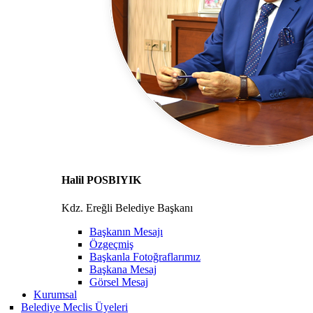
Halil POSBIYIK
Kdz. Ereğli Belediye Başkanı
Başkanın Mesajı
Özgeçmiş
Başkanla Fotoğraflarımız
Başkana Mesaj
Görsel Mesaj
Kurumsal
Belediye Meclis Üyeleri