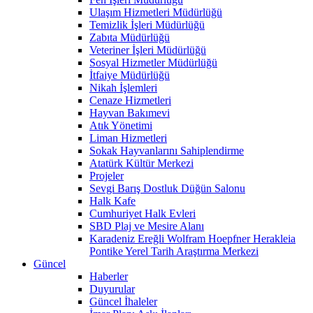
Ulaşım Hizmetleri Müdürlüğü
Temizlik İşleri Müdürlüğü
Zabıta Müdürlüğü
Veteriner İşleri Müdürlüğü
Sosyal Hizmetler Müdürlüğü
İtfaiye Müdürlüğü
Nikah İşlemleri
Cenaze Hizmetleri
Hayvan Bakımevi
Atık Yönetimi
Liman Hizmetleri
Sokak Hayvanlarını Sahiplendirme
Atatürk Kültür Merkezi
Projeler
Sevgi Barış Dostluk Düğün Salonu
Halk Kafe
Cumhuriyet Halk Evleri
SBD Plaj ve Mesire Alanı
Karadeniz Ereğli Wolfram Hoepfner Herakleia
Pontike Yerel Tarih Araştırma Merkezi
Güncel
Haberler
Duyurular
Güncel İhaleler