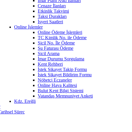
İmar Planı Askı İlanları
Cenaze İlanları
Etkinlik Takvimi
Taksi Durakları
İşyeri Saatleri
Online İşlemler
Online Ödeme İşlemleri
TC Kimlik No. ile Ödeme
Sicil No. İle Ödeme
Su Faturası Ödeme
Sicil Arama
İmar Durumu Sorgulama
Kent Rehberi
İstek Şikayet Takip Formu
İstek Şikayet Bildirim Formu
Nöbetçi Eczaneler
Online Hava Kalitesi
Bulut Kent Bilgi Sistemi
Vatandaş Memnuniyet Anketi
Kdz. Ereğli
r
Tarihsel Süreç