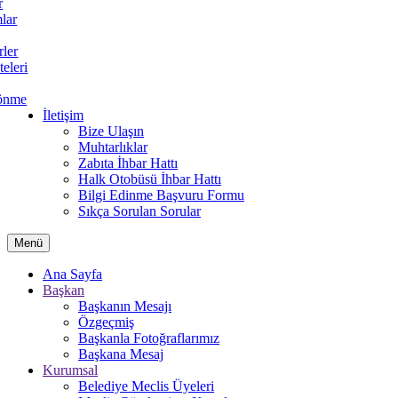
r
lar
rler
teleri
önme
İletişim
Bize Ulaşın
Muhtarlıklar
Zabıta İhbar Hattı
Halk Otobüsü İhbar Hattı
Bilgi Edinme Başvuru Formu
Sıkça Sorulan Sorular
Menü
Ana Sayfa
Başkan
Başkanın Mesajı
Özgeçmiş
Başkanla Fotoğraflarımız
Başkana Mesaj
Kurumsal
Belediye Meclis Üyeleri