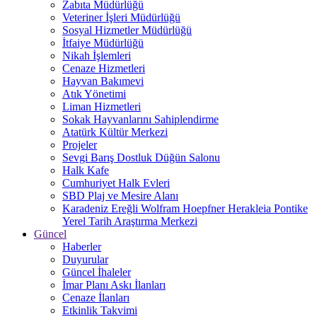
Zabıta Müdürlüğü
Veteriner İşleri Müdürlüğü
Sosyal Hizmetler Müdürlüğü
İtfaiye Müdürlüğü
Nikah İşlemleri
Cenaze Hizmetleri
Hayvan Bakımevi
Atık Yönetimi
Liman Hizmetleri
Sokak Hayvanlarını Sahiplendirme
Atatürk Kültür Merkezi
Projeler
Sevgi Barış Dostluk Düğün Salonu
Halk Kafe
Cumhuriyet Halk Evleri
SBD Plaj ve Mesire Alanı
Karadeniz Ereğli Wolfram Hoepfner Herakleia Pontike
Yerel Tarih Araştırma Merkezi
Güncel
Haberler
Duyurular
Güncel İhaleler
İmar Planı Askı İlanları
Cenaze İlanları
Etkinlik Takvimi