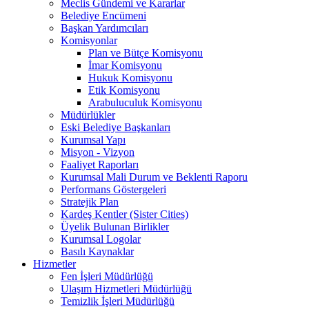
Meclis Gündemi ve Kararlar
Belediye Encümeni
Başkan Yardımcıları
Komisyonlar
Plan ve Bütçe Komisyonu
İmar Komisyonu
Hukuk Komisyonu
Etik Komisyonu
Arabuluculuk Komisyonu
Müdürlükler
Eski Belediye Başkanları
Kurumsal Yapı
Misyon - Vizyon
Faaliyet Raporları
Kurumsal Mali Durum ve Beklenti Raporu
Performans Göstergeleri
Stratejik Plan
Kardeş Kentler (Sister Cities)
Üyelik Bulunan Birlikler
Kurumsal Logolar
Basılı Kaynaklar
Hizmetler
Fen İşleri Müdürlüğü
Ulaşım Hizmetleri Müdürlüğü
Temizlik İşleri Müdürlüğü