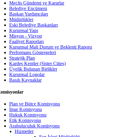
Meclis Gündemi ve Kararlar
Belediye Encümeni
Başkan Yardımcıları
Müdürlükler
Eski Belediye Başkanları
Kurumsal Yapı
Misyon - Vizyon
Faaliyet Raporları
Kurumsal Mali Durum ve Beklenti Raporu
Performans Göstergeleri
Stratejik Plan
Kardeş Kentler (Sister Cities)
Üyelik Bulunan Birlikler
Kurumsal Logolar
Basılı Kaynaklar
omisyonlar
Plan ve Bütçe Komisyonu
İmar Komisyonu
Hukuk Komisyonu
Etik Komisyonu
Arabuluculuk Komisyonu
Hizmetler
Fen İşleri Müdürlüğü