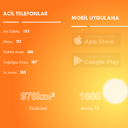
ACIL TELEFONLAR
MOBIL UYGULAMA
Alo Zabıta:
153
İtfaiye:
112
Elektrik Arıza:
186
Doğalgaz Arıza:
187
Su Arıza:
185
9
7
6
1
8
8
0
km²
Yüzölçümü
Kuruluş Yılı