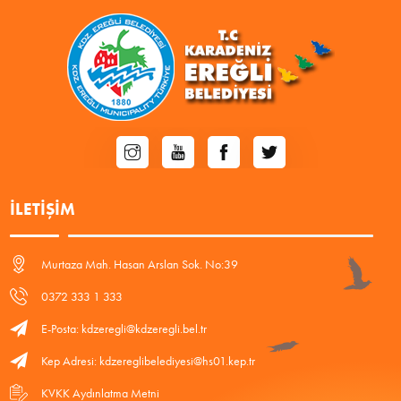
İLETIŞIM
Murtaza Mah. Hasan Arslan Sok. No:39
0372 333 1 333
E-Posta: kdzeregli@kdzeregli.bel.tr
Kep Adresi: kdzereglibelediyesi@hs01.kep.tr
KVKK Aydınlatma Metni