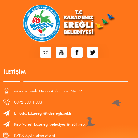
İLETIŞIM
Murtaza Mah. Hasan Arslan Sok. No:39
0372 333 1 333
E-Posta: kdzeregli@kdzeregli.bel.tr
Kep Adresi: kdzereglibelediyesi@hs01.kep.tr
KVKK Aydınlatma Metni