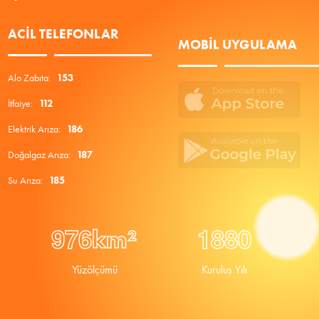
ACIL TELEFONLAR
MOBIL UYGULAMA
Alo Zabıta:
153
İtfaiye:
112
Elektrik Arıza:
186
Doğalgaz Arıza:
187
Su Arıza:
185
9
7
6
1
8
8
0
km²
Yüzölçümü
Kuruluş Yılı