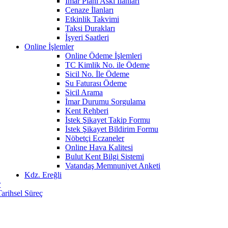
İmar Planı Askı İlanları
Cenaze İlanları
Etkinlik Takvimi
Taksi Durakları
İşyeri Saatleri
Online İşlemler
Online Ödeme İşlemleri
TC Kimlik No. ile Ödeme
Sicil No. İle Ödeme
Su Faturası Ödeme
Sicil Arama
İmar Durumu Sorgulama
Kent Rehberi
İstek Şikayet Takip Formu
İstek Şikayet Bildirim Formu
Nöbetçi Eczaneler
Online Hava Kalitesi
Bulut Kent Bilgi Sistemi
Vatandaş Memnuniyet Anketi
Kdz. Ereğli
r
Tarihsel Süreç