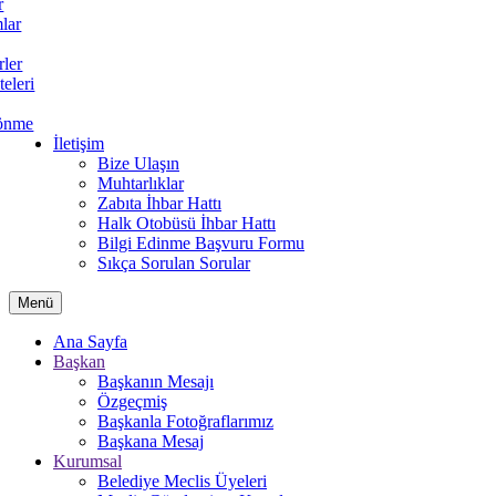
r
lar
rler
teleri
önme
İletişim
Bize Ulaşın
Muhtarlıklar
Zabıta İhbar Hattı
Halk Otobüsü İhbar Hattı
Bilgi Edinme Başvuru Formu
Sıkça Sorulan Sorular
Menü
Ana Sayfa
Başkan
Başkanın Mesajı
Özgeçmiş
Başkanla Fotoğraflarımız
Başkana Mesaj
Kurumsal
Belediye Meclis Üyeleri