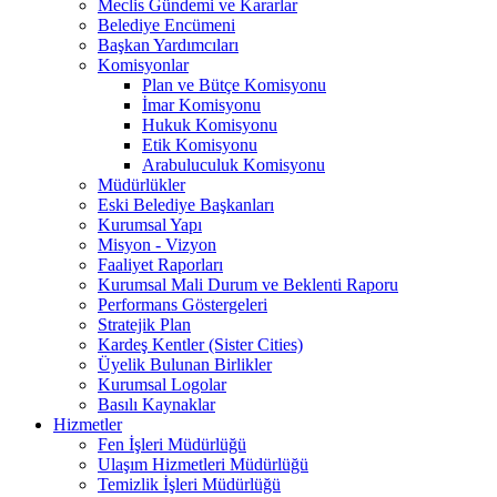
Meclis Gündemi ve Kararlar
Belediye Encümeni
Başkan Yardımcıları
Komisyonlar
Plan ve Bütçe Komisyonu
İmar Komisyonu
Hukuk Komisyonu
Etik Komisyonu
Arabuluculuk Komisyonu
Müdürlükler
Eski Belediye Başkanları
Kurumsal Yapı
Misyon - Vizyon
Faaliyet Raporları
Kurumsal Mali Durum ve Beklenti Raporu
Performans Göstergeleri
Stratejik Plan
Kardeş Kentler (Sister Cities)
Üyelik Bulunan Birlikler
Kurumsal Logolar
Basılı Kaynaklar
Hizmetler
Fen İşleri Müdürlüğü
Ulaşım Hizmetleri Müdürlüğü
Temizlik İşleri Müdürlüğü