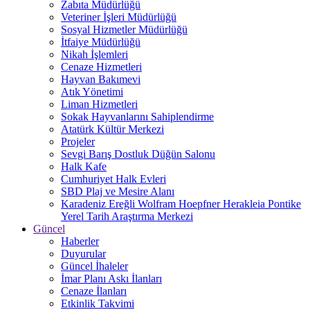
Zabıta Müdürlüğü
Veteriner İşleri Müdürlüğü
Sosyal Hizmetler Müdürlüğü
İtfaiye Müdürlüğü
Nikah İşlemleri
Cenaze Hizmetleri
Hayvan Bakımevi
Atık Yönetimi
Liman Hizmetleri
Sokak Hayvanlarını Sahiplendirme
Atatürk Kültür Merkezi
Projeler
Sevgi Barış Dostluk Düğün Salonu
Halk Kafe
Cumhuriyet Halk Evleri
SBD Plaj ve Mesire Alanı
Karadeniz Ereğli Wolfram Hoepfner Herakleia Pontike
Yerel Tarih Araştırma Merkezi
Güncel
Haberler
Duyurular
Güncel İhaleler
İmar Planı Askı İlanları
Cenaze İlanları
Etkinlik Takvimi