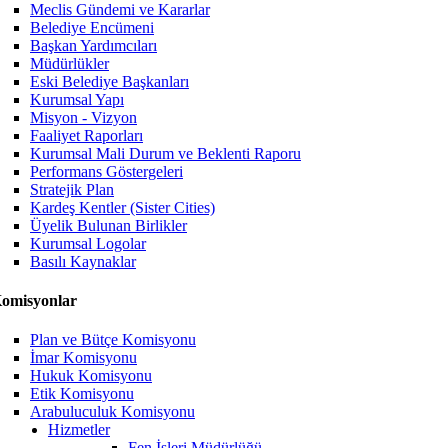
Meclis Gündemi ve Kararlar
Belediye Encümeni
Başkan Yardımcıları
Müdürlükler
Eski Belediye Başkanları
Kurumsal Yapı
Misyon - Vizyon
Faaliyet Raporları
Kurumsal Mali Durum ve Beklenti Raporu
Performans Göstergeleri
Stratejik Plan
Kardeş Kentler (Sister Cities)
Üyelik Bulunan Birlikler
Kurumsal Logolar
Basılı Kaynaklar
omisyonlar
Plan ve Bütçe Komisyonu
İmar Komisyonu
Hukuk Komisyonu
Etik Komisyonu
Arabuluculuk Komisyonu
Hizmetler
Fen İşleri Müdürlüğü