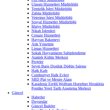
Ulaşım Hizmetleri Müdürlüğü
Temizlik İşleri Müdürlüğü
Zabıta Müdürlüğü
Veteriner İşleri Müdürlüğü
Sosyal Hizmetler Müdürlüğü
İtfaiye Müdürlüğü
Nikah İşlemleri
Cenaze Hizmetleri
Hayvan Bakımevi
Atık Yönetimi
Liman Hizmetleri
Sokak Hayvanlarını Sahiplendirme
Atatürk Kültür Merkezi
Projeler
Sevgi Barış Dostluk Düğün Salonu
Halk Kafe
Cumhuriyet Halk Evleri
SBD Plaj ve Mesire Alanı
Karadeniz Ereğli Wolfram Hoepfner Herakleia
Pontike Yerel Tarih Araştırma Merkezi
Güncel
Haberler
Duyurular
Güncel İhaleler