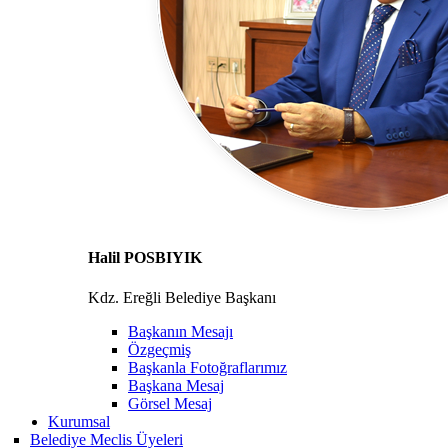
Halil POSBIYIK
Kdz. Ereğli Belediye Başkanı
Başkanın Mesajı
Özgeçmiş
Başkanla Fotoğraflarımız
Başkana Mesaj
Görsel Mesaj
Kurumsal
Belediye Meclis Üyeleri