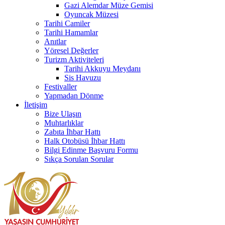
Gazi Alemdar Müze Gemisi
Oyuncak Müzesi
Tarihi Camiler
Tarihi Hamamlar
Anıtlar
Yöresel Değerler
Turizm Aktiviteleri
Tarihi Akkuyu Meydanı
Sis Havuzu
Festivaller
Yapmadan Dönme
İletişim
Bize Ulaşın
Muhtarlıklar
Zabıta İhbar Hattı
Halk Otobüsü İhbar Hattı
Bilgi Edinme Başvuru Formu
Sıkça Sorulan Sorular