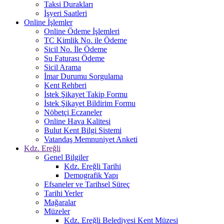
Taksi Durakları
İşyeri Saatleri
Online İşlemler
Online Ödeme İşlemleri
TC Kimlik No. ile Ödeme
Sicil No. İle Ödeme
Su Faturası Ödeme
Sicil Arama
İmar Durumu Sorgulama
Kent Rehberi
İstek Şikayet Takip Formu
İstek Şikayet Bildirim Formu
Nöbetçi Eczaneler
Online Hava Kalitesi
Bulut Kent Bilgi Sistemi
Vatandaş Memnuniyet Anketi
Kdz. Ereğli
Genel Bilgiler
Kdz. Ereğli Tarihi
Demografik Yapı
Efsaneler ve Tarihsel Süreç
Tarihi Yerler
Mağaralar
Müzeler
Kdz. Ereğli Belediyesi Kent Müzesi