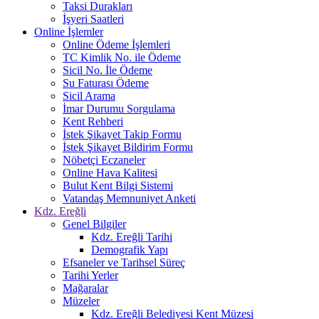
Taksi Durakları
İşyeri Saatleri
Online İşlemler
Online Ödeme İşlemleri
TC Kimlik No. ile Ödeme
Sicil No. İle Ödeme
Su Faturası Ödeme
Sicil Arama
İmar Durumu Sorgulama
Kent Rehberi
İstek Şikayet Takip Formu
İstek Şikayet Bildirim Formu
Nöbetçi Eczaneler
Online Hava Kalitesi
Bulut Kent Bilgi Sistemi
Vatandaş Memnuniyet Anketi
Kdz. Ereğli
Genel Bilgiler
Kdz. Ereğli Tarihi
Demografik Yapı
Efsaneler ve Tarihsel Süreç
Tarihi Yerler
Mağaralar
Müzeler
Kdz. Ereğli Belediyesi Kent Müzesi