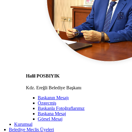
Halil POSBIYIK
Kdz. Ereğli Belediye Başkanı
Başkanın Mesajı
Özgeçmiş
Başkanla Fotoğraflarımız
Başkana Mesaj
Görsel Mesaj
Kurumsal
Belediye Meclis Üyeleri