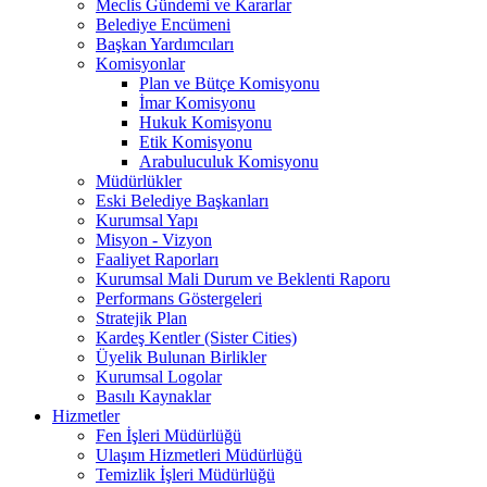
Meclis Gündemi ve Kararlar
Belediye Encümeni
Başkan Yardımcıları
Komisyonlar
Plan ve Bütçe Komisyonu
İmar Komisyonu
Hukuk Komisyonu
Etik Komisyonu
Arabuluculuk Komisyonu
Müdürlükler
Eski Belediye Başkanları
Kurumsal Yapı
Misyon - Vizyon
Faaliyet Raporları
Kurumsal Mali Durum ve Beklenti Raporu
Performans Göstergeleri
Stratejik Plan
Kardeş Kentler (Sister Cities)
Üyelik Bulunan Birlikler
Kurumsal Logolar
Basılı Kaynaklar
Hizmetler
Fen İşleri Müdürlüğü
Ulaşım Hizmetleri Müdürlüğü
Temizlik İşleri Müdürlüğü