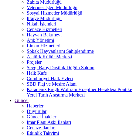
Zabıta Müdürlüğü
Veteriner İşleri Müdürlüğü
Sosyal Hizmetler Müdürlüğü
İtfaiye Müdürlüğü
Nikah İşlemleri
Cenaze Hizmetleri
Hayvan Bakımevi
Atık Yönetimi
Liman Hizmetleri
Sokak Hayvanlarını Sahiplendirme
Atatürk Kültür Merkezi
Projeler
Sevgi Barış Dostluk Düğün Salonu
Halk Kafe
Cumhuriyet Halk Evleri
SBD Plaj ve Mesire Alanı
Karadeniz Ereğli Wolfram Hoepfner Herakleia Pontike
Yerel Tarih Araştırma Merkezi
Güncel
Haberler
Duyurular
Güncel İhaleler
İmar Planı Askı İlanları
Cenaze İlanları
Etkinlik Takvimi