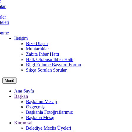
r
lar
rler
teleri
önme
İletişim
Bize Ulaşın
Muhtarlıklar
Zabıta İhbar Hattı
Halk Otobüsü İhbar Hattı
Bilgi Edinme Başvuru Formu
Sıkça Sorulan Sorular
Menü
Ana Sayfa
Başkan
Başkanın Mesajı
Özgeçmiş
Başkanla Fotoğraflarımız
Başkana Mesaj
Kurumsal
Belediye Meclis Üyeleri