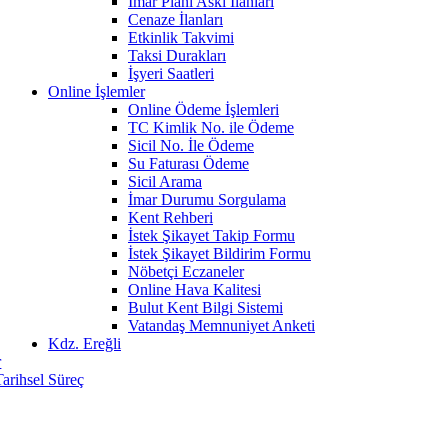
İmar Planı Askı İlanları
Cenaze İlanları
Etkinlik Takvimi
Taksi Durakları
İşyeri Saatleri
Online İşlemler
Online Ödeme İşlemleri
TC Kimlik No. ile Ödeme
Sicil No. İle Ödeme
Su Faturası Ödeme
Sicil Arama
İmar Durumu Sorgulama
Kent Rehberi
İstek Şikayet Takip Formu
İstek Şikayet Bildirim Formu
Nöbetçi Eczaneler
Online Hava Kalitesi
Bulut Kent Bilgi Sistemi
Vatandaş Memnuniyet Anketi
Kdz. Ereğli
r
Tarihsel Süreç