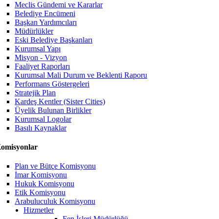
Meclis Gündemi ve Kararlar
Belediye Encümeni
Başkan Yardımcıları
Müdürlükler
Eski Belediye Başkanları
Kurumsal Yapı
Misyon - Vizyon
Faaliyet Raporları
Kurumsal Mali Durum ve Beklenti Raporu
Performans Göstergeleri
Stratejik Plan
Kardeş Kentler (Sister Cities)
Üyelik Bulunan Birlikler
Kurumsal Logolar
Basılı Kaynaklar
omisyonlar
Plan ve Bütçe Komisyonu
İmar Komisyonu
Hukuk Komisyonu
Etik Komisyonu
Arabuluculuk Komisyonu
Hizmetler
Fen İşleri Müdürlüğü