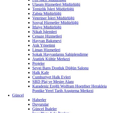
Ulaşım Hizmetleri Müdürlüğü
Temizlik İşleri Müdürlüğü
Zabıta Müdürlüğü
Veteriner İşleri Müdürlüğü
Sosyal Hizmetler Müdürlüğü
İtfaiye Müdürlüğü
Nikah İşlemleri
Cenaze Hizmetleri
Hayvan Bakımevi
Atık Yönetimi
Liman Hizmetleri
Sokak Hayvanlarını Sahiplendirme
Atatürk Kültür Merkezi
Projeler
Sevgi Barış Dostluk Düğün Salonu
Halk Kafe
Cumhuriyet Halk Evleri
SBD Plaj ve Mesire Alanı
Karadeniz Ereğli Wolfram Hoepfner Herakleia
Pontike Yerel Tarih Araştırma Merkezi
Güncel
Haberler
Duyurular
Güncel İhaleler