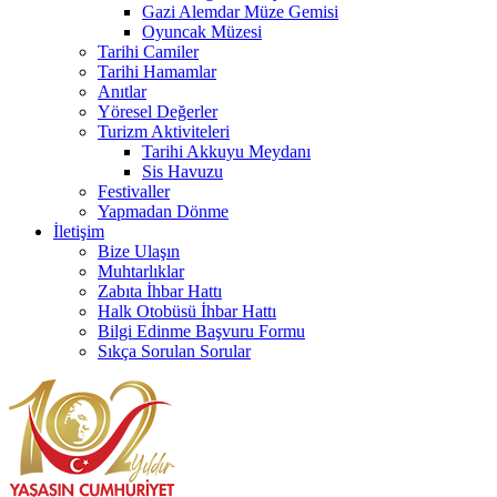
Gazi Alemdar Müze Gemisi
Oyuncak Müzesi
Tarihi Camiler
Tarihi Hamamlar
Anıtlar
Yöresel Değerler
Turizm Aktiviteleri
Tarihi Akkuyu Meydanı
Sis Havuzu
Festivaller
Yapmadan Dönme
İletişim
Bize Ulaşın
Muhtarlıklar
Zabıta İhbar Hattı
Halk Otobüsü İhbar Hattı
Bilgi Edinme Başvuru Formu
Sıkça Sorulan Sorular