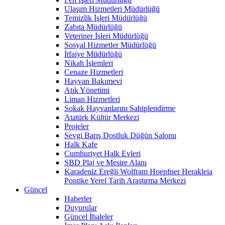
Ulaşım Hizmetleri Müdürlüğü
Temizlik İşleri Müdürlüğü
Zabıta Müdürlüğü
Veteriner İşleri Müdürlüğü
Sosyal Hizmetler Müdürlüğü
İtfaiye Müdürlüğü
Nikah İşlemleri
Cenaze Hizmetleri
Hayvan Bakımevi
Atık Yönetimi
Liman Hizmetleri
Sokak Hayvanlarını Sahiplendirme
Atatürk Kültür Merkezi
Projeler
Sevgi Barış Dostluk Düğün Salonu
Halk Kafe
Cumhuriyet Halk Evleri
SBD Plaj ve Mesire Alanı
Karadeniz Ereğli Wolfram Hoepfner Herakleia
Pontike Yerel Tarih Araştırma Merkezi
Güncel
Haberler
Duyurular
Güncel İhaleler