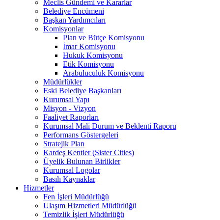
Meclis Gündemi ve Kararlar
Belediye Encümeni
Başkan Yardımcıları
Komisyonlar
Plan ve Bütçe Komisyonu
İmar Komisyonu
Hukuk Komisyonu
Etik Komisyonu
Arabuluculuk Komisyonu
Müdürlükler
Eski Belediye Başkanları
Kurumsal Yapı
Misyon - Vizyon
Faaliyet Raporları
Kurumsal Mali Durum ve Beklenti Raporu
Performans Göstergeleri
Stratejik Plan
Kardeş Kentler (Sister Cities)
Üyelik Bulunan Birlikler
Kurumsal Logolar
Basılı Kaynaklar
Hizmetler
Fen İşleri Müdürlüğü
Ulaşım Hizmetleri Müdürlüğü
Temizlik İşleri Müdürlüğü