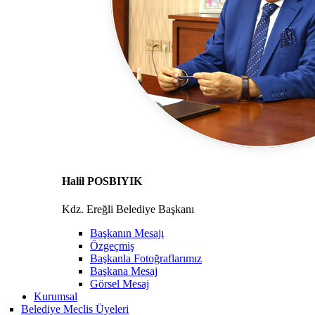
Halil POSBIYIK
Kdz. Ereğli Belediye Başkanı
Başkanın Mesajı
Özgeçmiş
Başkanla Fotoğraflarımız
Başkana Mesaj
Görsel Mesaj
Kurumsal
Belediye Meclis Üyeleri