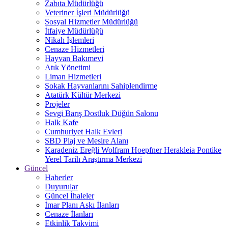
Zabıta Müdürlüğü
Veteriner İşleri Müdürlüğü
Sosyal Hizmetler Müdürlüğü
İtfaiye Müdürlüğü
Nikah İşlemleri
Cenaze Hizmetleri
Hayvan Bakımevi
Atık Yönetimi
Liman Hizmetleri
Sokak Hayvanlarını Sahiplendirme
Atatürk Kültür Merkezi
Projeler
Sevgi Barış Dostluk Düğün Salonu
Halk Kafe
Cumhuriyet Halk Evleri
SBD Plaj ve Mesire Alanı
Karadeniz Ereğli Wolfram Hoepfner Herakleia Pontike
Yerel Tarih Araştırma Merkezi
Güncel
Haberler
Duyurular
Güncel İhaleler
İmar Planı Askı İlanları
Cenaze İlanları
Etkinlik Takvimi