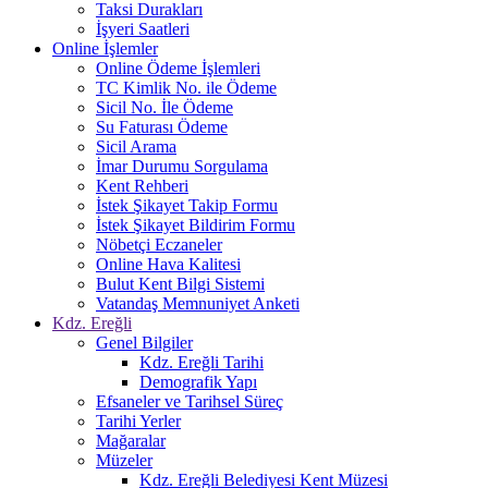
Taksi Durakları
İşyeri Saatleri
Online İşlemler
Online Ödeme İşlemleri
TC Kimlik No. ile Ödeme
Sicil No. İle Ödeme
Su Faturası Ödeme
Sicil Arama
İmar Durumu Sorgulama
Kent Rehberi
İstek Şikayet Takip Formu
İstek Şikayet Bildirim Formu
Nöbetçi Eczaneler
Online Hava Kalitesi
Bulut Kent Bilgi Sistemi
Vatandaş Memnuniyet Anketi
Kdz. Ereğli
Genel Bilgiler
Kdz. Ereğli Tarihi
Demografik Yapı
Efsaneler ve Tarihsel Süreç
Tarihi Yerler
Mağaralar
Müzeler
Kdz. Ereğli Belediyesi Kent Müzesi