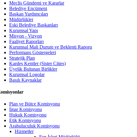
Meclis Gündemi ve Kararlar
Belediye Encümeni
Başkan Yardımcıları
Müdürlükler
Eski Belediye Başkanları
Kurumsal Yapı
Misyon - Vizyon
Faaliyet Raporları
Kurumsal Mali Durum ve Beklenti Raporu
Performans Göstergeleri
Stratejik Plan
Kardeş Kentler (Sister Cities)
Üyelik Bulunan Birlikler
Kurumsal Logolar
Basılı Kaynaklar
omisyonlar
Plan ve Bütçe Komisyonu
İmar Komisyonu
Hukuk Komisyonu
Etik Komisyonu
Arabuluculuk Komisyonu
Hizmetler
Fen İşleri Müdürlüğü