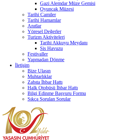
Gazi Alemdar Müze Gemisi
Oyuncak Müzesi
Tarihi Camiler
Tarihi Hamamlar
Anıtlar
Yöresel Değerler
Turizm Aktiviteleri
Tarihi Akkuyu Meydanı
Sis Havuzu
Festivaller
Yapmadan Dönme
İletişim
Bize Ulaşın
Muhtarlıklar
Zabıta İhbar Hattı
Halk Otobüsü İhbar Hattı
Bilgi Edinme Başvuru Formu
Sıkça Sorulan Sorular