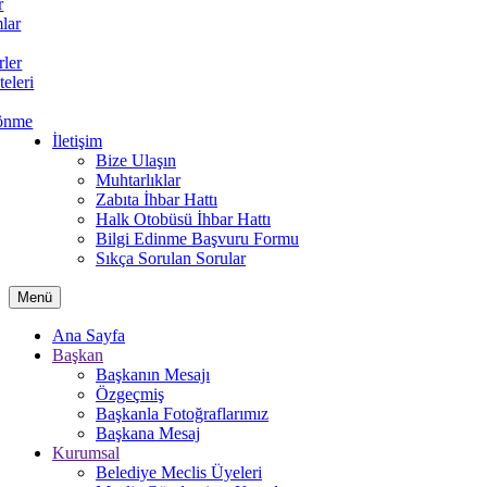
r
lar
rler
teleri
önme
İletişim
Bize Ulaşın
Muhtarlıklar
Zabıta İhbar Hattı
Halk Otobüsü İhbar Hattı
Bilgi Edinme Başvuru Formu
Sıkça Sorulan Sorular
Menü
Ana Sayfa
Başkan
Başkanın Mesajı
Özgeçmiş
Başkanla Fotoğraflarımız
Başkana Mesaj
Kurumsal
Belediye Meclis Üyeleri