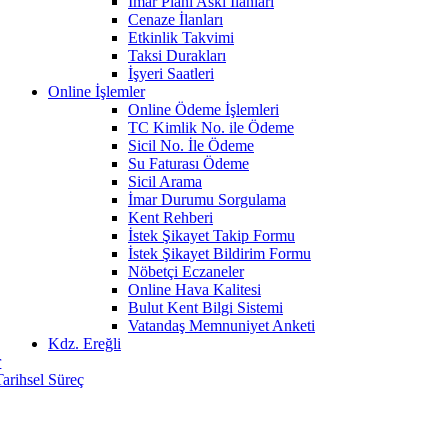
İmar Planı Askı İlanları
Cenaze İlanları
Etkinlik Takvimi
Taksi Durakları
İşyeri Saatleri
Online İşlemler
Online Ödeme İşlemleri
TC Kimlik No. ile Ödeme
Sicil No. İle Ödeme
Su Faturası Ödeme
Sicil Arama
İmar Durumu Sorgulama
Kent Rehberi
İstek Şikayet Takip Formu
İstek Şikayet Bildirim Formu
Nöbetçi Eczaneler
Online Hava Kalitesi
Bulut Kent Bilgi Sistemi
Vatandaş Memnuniyet Anketi
Kdz. Ereğli
r
Tarihsel Süreç