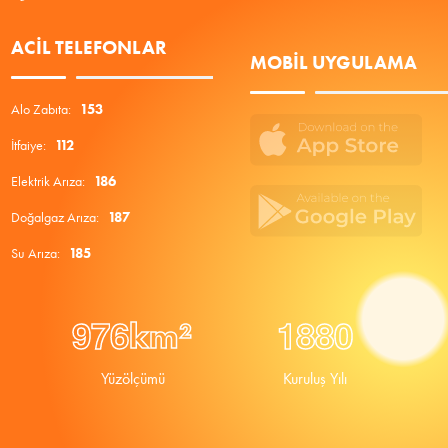
ACIL TELEFONLAR
MOBIL UYGULAMA
Alo Zabıta:
153
İtfaiye:
112
Elektrik Arıza:
186
Doğalgaz Arıza:
187
Su Arıza:
185
9
7
6
1
8
8
0
km²
Yüzölçümü
Kuruluş Yılı