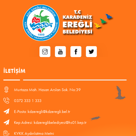
İLETIŞIM
Murtaza Mah. Hasan Arslan Sok. No:39
0372 333 1 333
E-Posta: kdzeregli@kdzeregli.bel.tr
Kep Adresi: kdzereglibelediyesi@hs01.kep.tr
KVKK Aydınlatma Metni