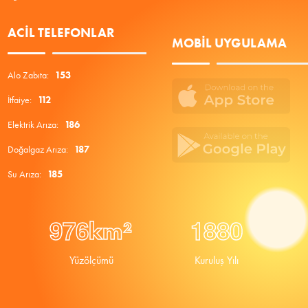
ACIL TELEFONLAR
MOBIL UYGULAMA
Alo Zabıta:
153
İtfaiye:
112
Elektrik Arıza:
186
Doğalgaz Arıza:
187
Su Arıza:
185
9
7
6
1
8
8
0
km²
Yüzölçümü
Kuruluş Yılı