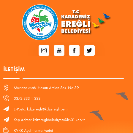
İLETIŞIM
Murtaza Mah. Hasan Arslan Sok. No:39
0372 333 1 333
E-Posta: kdzeregli@kdzeregli.bel.tr
Kep Adresi: kdzereglibelediyesi@hs01.kep.tr
KVKK Aydınlatma Metni