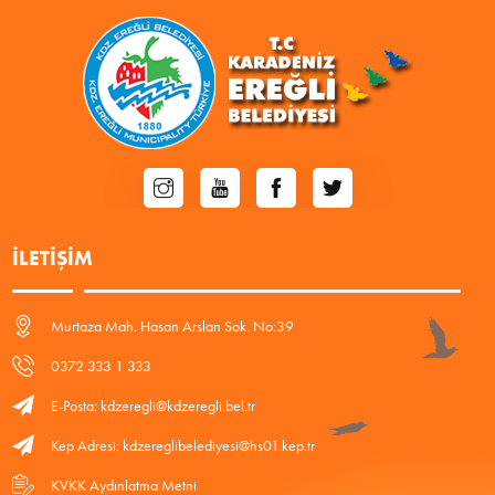
İLETIŞIM
Murtaza Mah. Hasan Arslan Sok. No:39
0372 333 1 333
E-Posta: kdzeregli@kdzeregli.bel.tr
Kep Adresi: kdzereglibelediyesi@hs01.kep.tr
KVKK Aydınlatma Metni