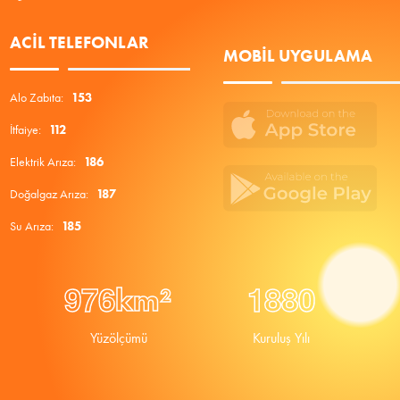
ACIL TELEFONLAR
MOBIL UYGULAMA
Alo Zabıta:
153
İtfaiye:
112
Elektrik Arıza:
186
Doğalgaz Arıza:
187
Su Arıza:
185
9
7
6
1
8
8
0
km²
Yüzölçümü
Kuruluş Yılı