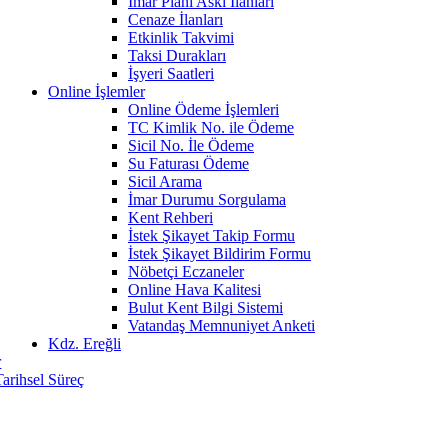
İmar Planı Askı İlanları
Cenaze İlanları
Etkinlik Takvimi
Taksi Durakları
İşyeri Saatleri
Online İşlemler
Online Ödeme İşlemleri
TC Kimlik No. ile Ödeme
Sicil No. İle Ödeme
Su Faturası Ödeme
Sicil Arama
İmar Durumu Sorgulama
Kent Rehberi
İstek Şikayet Takip Formu
İstek Şikayet Bildirim Formu
Nöbetçi Eczaneler
Online Hava Kalitesi
Bulut Kent Bilgi Sistemi
Vatandaş Memnuniyet Anketi
Kdz. Ereğli
r
Tarihsel Süreç