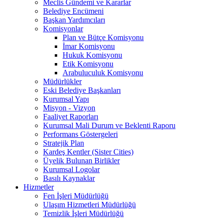
Meclis Gündemi ve Kararlar
Belediye Encümeni
Başkan Yardımcıları
Komisyonlar
Plan ve Bütçe Komisyonu
İmar Komisyonu
Hukuk Komisyonu
Etik Komisyonu
Arabuluculuk Komisyonu
Müdürlükler
Eski Belediye Başkanları
Kurumsal Yapı
Misyon - Vizyon
Faaliyet Raporları
Kurumsal Mali Durum ve Beklenti Raporu
Performans Göstergeleri
Stratejik Plan
Kardeş Kentler (Sister Cities)
Üyelik Bulunan Birlikler
Kurumsal Logolar
Basılı Kaynaklar
Hizmetler
Fen İşleri Müdürlüğü
Ulaşım Hizmetleri Müdürlüğü
Temizlik İşleri Müdürlüğü