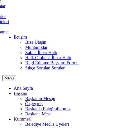
r
lar
rler
teleri
önme
İletişim
Bize Ulaşın
Muhtarlıklar
Zabıta İhbar Hattı
Halk Otobüsü İhbar Hattı
Bilgi Edinme Başvuru Formu
Sıkça Sorulan Sorular
Menü
Ana Sayfa
Başkan
Başkanın Mesajı
Özgeçmiş
Başkanla Fotoğraflarımız
Başkana Mesaj
Kurumsal
Belediye Meclis Üyeleri