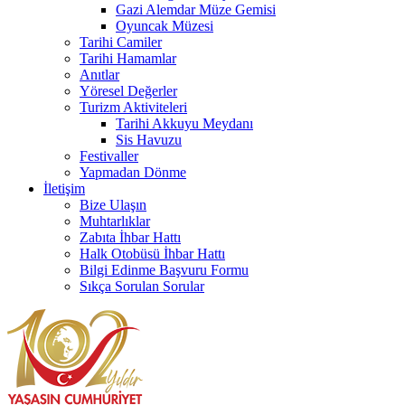
Gazi Alemdar Müze Gemisi
Oyuncak Müzesi
Tarihi Camiler
Tarihi Hamamlar
Anıtlar
Yöresel Değerler
Turizm Aktiviteleri
Tarihi Akkuyu Meydanı
Sis Havuzu
Festivaller
Yapmadan Dönme
İletişim
Bize Ulaşın
Muhtarlıklar
Zabıta İhbar Hattı
Halk Otobüsü İhbar Hattı
Bilgi Edinme Başvuru Formu
Sıkça Sorulan Sorular