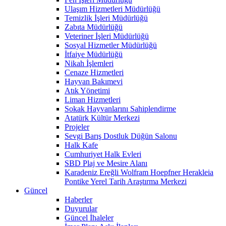
Ulaşım Hizmetleri Müdürlüğü
Temizlik İşleri Müdürlüğü
Zabıta Müdürlüğü
Veteriner İşleri Müdürlüğü
Sosyal Hizmetler Müdürlüğü
İtfaiye Müdürlüğü
Nikah İşlemleri
Cenaze Hizmetleri
Hayvan Bakımevi
Atık Yönetimi
Liman Hizmetleri
Sokak Hayvanlarını Sahiplendirme
Atatürk Kültür Merkezi
Projeler
Sevgi Barış Dostluk Düğün Salonu
Halk Kafe
Cumhuriyet Halk Evleri
SBD Plaj ve Mesire Alanı
Karadeniz Ereğli Wolfram Hoepfner Herakleia
Pontike Yerel Tarih Araştırma Merkezi
Güncel
Haberler
Duyurular
Güncel İhaleler