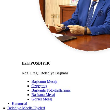
Halil POSBIYIK
Kdz. Ereğli Belediye Başkanı
Başkanın Mesajı
Özgeçmiş
Başkanla Fotoğraflarımız
Başkana Mesaj
Görsel Mesaj
Kurumsal
Belediye Meclis Üyeleri