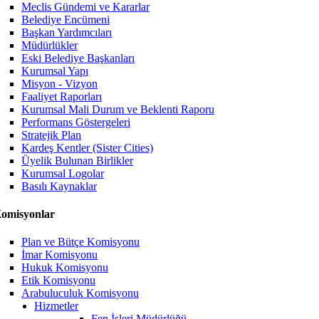
Meclis Gündemi ve Kararlar
Belediye Encümeni
Başkan Yardımcıları
Müdürlükler
Eski Belediye Başkanları
Kurumsal Yapı
Misyon - Vizyon
Faaliyet Raporları
Kurumsal Mali Durum ve Beklenti Raporu
Performans Göstergeleri
Stratejik Plan
Kardeş Kentler (Sister Cities)
Üyelik Bulunan Birlikler
Kurumsal Logolar
Basılı Kaynaklar
omisyonlar
Plan ve Bütçe Komisyonu
İmar Komisyonu
Hukuk Komisyonu
Etik Komisyonu
Arabuluculuk Komisyonu
Hizmetler
Fen İşleri Müdürlüğü