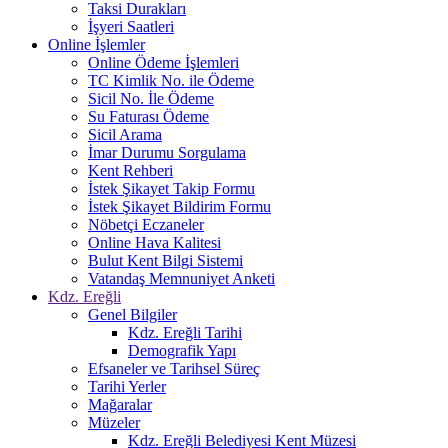
Taksi Durakları
İşyeri Saatleri
Online İşlemler
Online Ödeme İşlemleri
TC Kimlik No. ile Ödeme
Sicil No. İle Ödeme
Su Faturası Ödeme
Sicil Arama
İmar Durumu Sorgulama
Kent Rehberi
İstek Şikayet Takip Formu
İstek Şikayet Bildirim Formu
Nöbetçi Eczaneler
Online Hava Kalitesi
Bulut Kent Bilgi Sistemi
Vatandaş Memnuniyet Anketi
Kdz. Ereğli
Genel Bilgiler
Kdz. Ereğli Tarihi
Demografik Yapı
Efsaneler ve Tarihsel Süreç
Tarihi Yerler
Mağaralar
Müzeler
Kdz. Ereğli Belediyesi Kent Müzesi