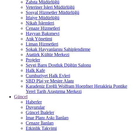
Zabıta Müdürlüğü
Veteriner İşleri Müdürlüğü
Sosyal Hizmetler Müdürlüğü
İtfaiye Müdürlüğü
Nikah İşlemleri
Cenaze Hizmetleri
Hayvan Bakımevi
Atık Yönetimi
Liman Hizmetleri
Sokak Hayvanlarını Sahiplendirme
Atatürk Kültür Merkezi
Projeler
Sevgi Barış Dostluk Düğün Salonu
Halk Kafe
Cumhuriyet Halk Evleri
SBD Plaj ve Mesire Alanı
Karadeniz Ereğli Wolfram Hoepfner Herakleia Pontike
Yerel Tarih Araştırma Merkezi
Güncel
Haberler
Duyurular
Güncel İhaleler
İmar Planı Askı İlanları
Cenaze İlanları
Etkinlik Takvimi