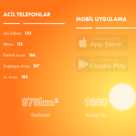
ACIL TELEFONLAR
MOBIL UYGULAMA
Alo Zabıta:
153
İtfaiye:
112
Elektrik Arıza:
186
Doğalgaz Arıza:
187
Su Arıza:
185
9
7
6
1
8
8
0
km²
Yüzölçümü
Kuruluş Yılı