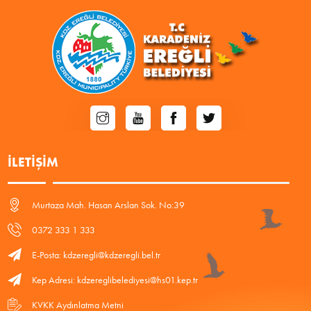
İLETIŞIM
Murtaza Mah. Hasan Arslan Sok. No:39
0372 333 1 333
E-Posta: kdzeregli@kdzeregli.bel.tr
Kep Adresi: kdzereglibelediyesi@hs01.kep.tr
KVKK Aydınlatma Metni