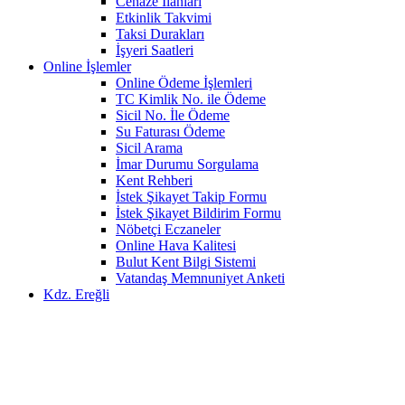
Cenaze İlanları
Etkinlik Takvimi
Taksi Durakları
İşyeri Saatleri
Online İşlemler
Online Ödeme İşlemleri
TC Kimlik No. ile Ödeme
Sicil No. İle Ödeme
Su Faturası Ödeme
Sicil Arama
İmar Durumu Sorgulama
Kent Rehberi
İstek Şikayet Takip Formu
İstek Şikayet Bildirim Formu
Nöbetçi Eczaneler
Online Hava Kalitesi
Bulut Kent Bilgi Sistemi
Vatandaş Memnuniyet Anketi
Kdz. Ereğli