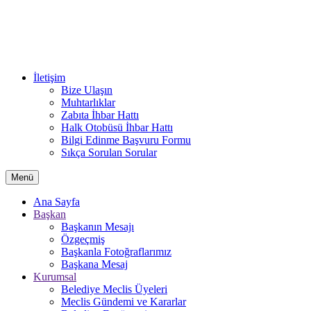
İletişim
Bize Ulaşın
Muhtarlıklar
Zabıta İhbar Hattı
Halk Otobüsü İhbar Hattı
Bilgi Edinme Başvuru Formu
Sıkça Sorulan Sorular
Menü
Ana Sayfa
Başkan
Başkanın Mesajı
Özgeçmiş
Başkanla Fotoğraflarımız
Başkana Mesaj
Kurumsal
Belediye Meclis Üyeleri
Meclis Gündemi ve Kararlar