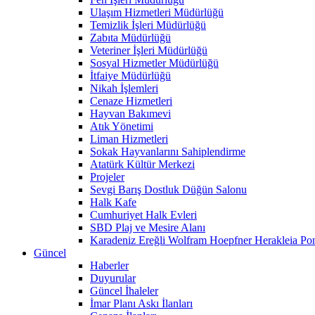
Ulaşım Hizmetleri Müdürlüğü
Temizlik İşleri Müdürlüğü
Zabıta Müdürlüğü
Veteriner İşleri Müdürlüğü
Sosyal Hizmetler Müdürlüğü
İtfaiye Müdürlüğü
Nikah İşlemleri
Cenaze Hizmetleri
Hayvan Bakımevi
Atık Yönetimi
Liman Hizmetleri
Sokak Hayvanlarını Sahiplendirme
Atatürk Kültür Merkezi
Projeler
Sevgi Barış Dostluk Düğün Salonu
Halk Kafe
Cumhuriyet Halk Evleri
SBD Plaj ve Mesire Alanı
Karadeniz Ereğli Wolfram Hoepfner Herakleia Pon
Güncel
Haberler
Duyurular
Güncel İhaleler
İmar Planı Askı İlanları