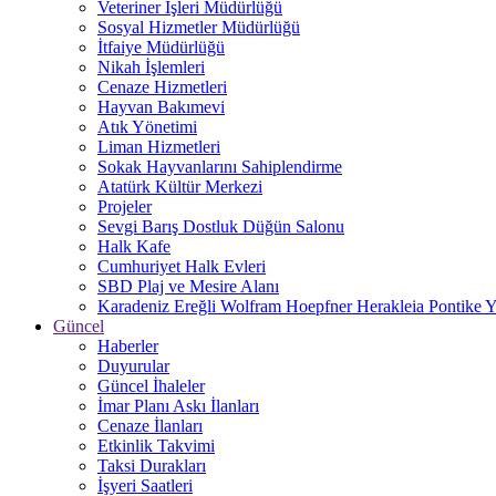
Veteriner İşleri Müdürlüğü
Sosyal Hizmetler Müdürlüğü
İtfaiye Müdürlüğü
Nikah İşlemleri
Cenaze Hizmetleri
Hayvan Bakımevi
Atık Yönetimi
Liman Hizmetleri
Sokak Hayvanlarını Sahiplendirme
Atatürk Kültür Merkezi
Projeler
Sevgi Barış Dostluk Düğün Salonu
Halk Kafe
Cumhuriyet Halk Evleri
SBD Plaj ve Mesire Alanı
Karadeniz Ereğli Wolfram Hoepfner Herakleia Pontike Y
Güncel
Haberler
Duyurular
Güncel İhaleler
İmar Planı Askı İlanları
Cenaze İlanları
Etkinlik Takvimi
Taksi Durakları
İşyeri Saatleri