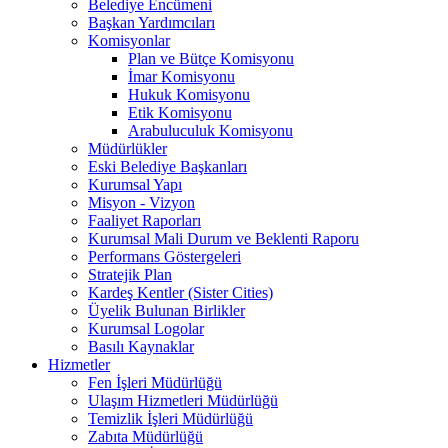
Belediye Encümeni
Başkan Yardımcıları
Komisyonlar
Plan ve Bütçe Komisyonu
İmar Komisyonu
Hukuk Komisyonu
Etik Komisyonu
Arabuluculuk Komisyonu
Müdürlükler
Eski Belediye Başkanları
Kurumsal Yapı
Misyon - Vizyon
Faaliyet Raporları
Kurumsal Mali Durum ve Beklenti Raporu
Performans Göstergeleri
Stratejik Plan
Kardeş Kentler (Sister Cities)
Üyelik Bulunan Birlikler
Kurumsal Logolar
Basılı Kaynaklar
Hizmetler
Fen İşleri Müdürlüğü
Ulaşım Hizmetleri Müdürlüğü
Temizlik İşleri Müdürlüğü
Zabıta Müdürlüğü