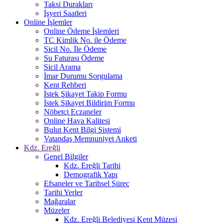
Taksi Durakları
İşyeri Saatleri
Online İşlemler
Online Ödeme İşlemleri
TC Kimlik No. ile Ödeme
Sicil No. İle Ödeme
Su Faturası Ödeme
Sicil Arama
İmar Durumu Sorgulama
Kent Rehberi
İstek Şikayet Takip Formu
İstek Şikayet Bildirim Formu
Nöbetçi Eczaneler
Online Hava Kalitesi
Bulut Kent Bilgi Sistemi
Vatandaş Memnuniyet Anketi
Kdz. Ereğli
Genel Bilgiler
Kdz. Ereğli Tarihi
Demografik Yapı
Efsaneler ve Tarihsel Süreç
Tarihi Yerler
Mağaralar
Müzeler
Kdz. Ereğli Belediyesi Kent Müzesi