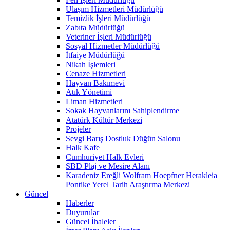
Ulaşım Hizmetleri Müdürlüğü
Temizlik İşleri Müdürlüğü
Zabıta Müdürlüğü
Veteriner İşleri Müdürlüğü
Sosyal Hizmetler Müdürlüğü
İtfaiye Müdürlüğü
Nikah İşlemleri
Cenaze Hizmetleri
Hayvan Bakımevi
Atık Yönetimi
Liman Hizmetleri
Sokak Hayvanlarını Sahiplendirme
Atatürk Kültür Merkezi
Projeler
Sevgi Barış Dostluk Düğün Salonu
Halk Kafe
Cumhuriyet Halk Evleri
SBD Plaj ve Mesire Alanı
Karadeniz Ereğli Wolfram Hoepfner Herakleia
Pontike Yerel Tarih Araştırma Merkezi
Güncel
Haberler
Duyurular
Güncel İhaleler