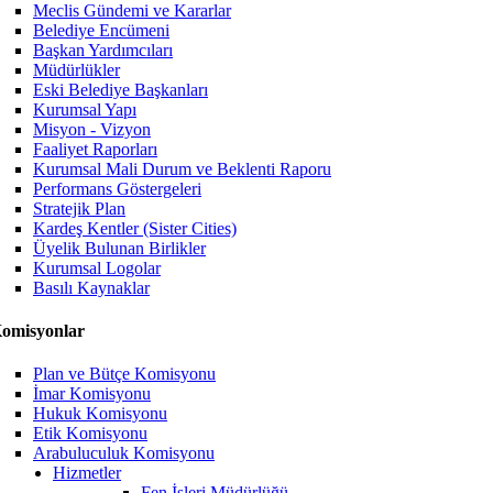
Meclis Gündemi ve Kararlar
Belediye Encümeni
Başkan Yardımcıları
Müdürlükler
Eski Belediye Başkanları
Kurumsal Yapı
Misyon - Vizyon
Faaliyet Raporları
Kurumsal Mali Durum ve Beklenti Raporu
Performans Göstergeleri
Stratejik Plan
Kardeş Kentler (Sister Cities)
Üyelik Bulunan Birlikler
Kurumsal Logolar
Basılı Kaynaklar
omisyonlar
Plan ve Bütçe Komisyonu
İmar Komisyonu
Hukuk Komisyonu
Etik Komisyonu
Arabuluculuk Komisyonu
Hizmetler
Fen İşleri Müdürlüğü