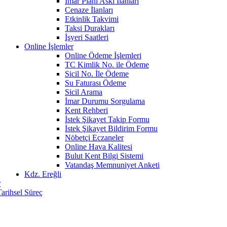
İmar Planı Askı İlanları
Cenaze İlanları
Etkinlik Takvimi
Taksi Durakları
İşyeri Saatleri
Online İşlemler
Online Ödeme İşlemleri
TC Kimlik No. ile Ödeme
Sicil No. İle Ödeme
Su Faturası Ödeme
Sicil Arama
İmar Durumu Sorgulama
Kent Rehberi
İstek Şikayet Takip Formu
İstek Şikayet Bildirim Formu
Nöbetçi Eczaneler
Online Hava Kalitesi
Bulut Kent Bilgi Sistemi
Vatandaş Memnuniyet Anketi
Kdz. Ereğli
r
Tarihsel Süreç