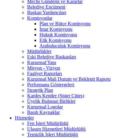
Meclis Gündemi ve Kararlar
Belediye Encümeni
Başkan Yardımcıları
Komisyonlar
Plan ve Bütçe Komisyonu
İmar Komisyonu
Hukuk Komisyonu
Etik Komisyonu
Arabuluculuk Komisyonu
Müdürlükler
Eski Belediye Başkanları
Kurumsal Yapı
Misyon - Vizyon
Faaliyet Raporları
Kurumsal Mali Durum ve Beklenti Raporu
Performans Göstergeleri
Stratejik Plan
Kardeş Kentler (Sister Cities)
Üyelik Bulunan Birlikler
Kurumsal Logolar
Basılı Kaynaklar
Hizmetler
Fen İşleri Müdürlüğü
Ulaşım Hizmetleri Müdürlüğü
Temizlik İşleri Müdürlüğü