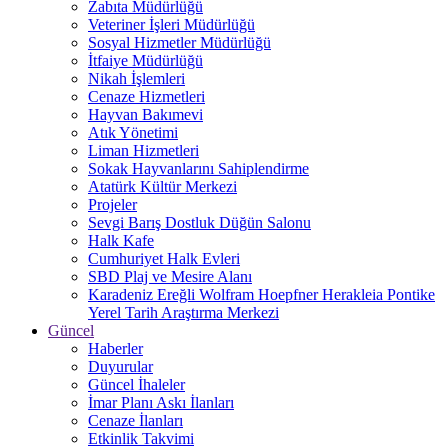
Zabıta Müdürlüğü
Veteriner İşleri Müdürlüğü
Sosyal Hizmetler Müdürlüğü
İtfaiye Müdürlüğü
Nikah İşlemleri
Cenaze Hizmetleri
Hayvan Bakımevi
Atık Yönetimi
Liman Hizmetleri
Sokak Hayvanlarını Sahiplendirme
Atatürk Kültür Merkezi
Projeler
Sevgi Barış Dostluk Düğün Salonu
Halk Kafe
Cumhuriyet Halk Evleri
SBD Plaj ve Mesire Alanı
Karadeniz Ereğli Wolfram Hoepfner Herakleia Pontike
Yerel Tarih Araştırma Merkezi
Güncel
Haberler
Duyurular
Güncel İhaleler
İmar Planı Askı İlanları
Cenaze İlanları
Etkinlik Takvimi