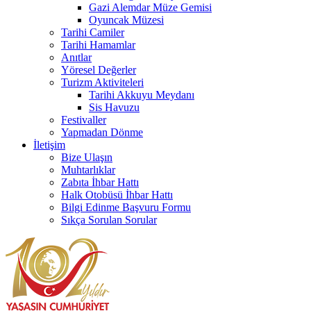
Gazi Alemdar Müze Gemisi
Oyuncak Müzesi
Tarihi Camiler
Tarihi Hamamlar
Anıtlar
Yöresel Değerler
Turizm Aktiviteleri
Tarihi Akkuyu Meydanı
Sis Havuzu
Festivaller
Yapmadan Dönme
İletişim
Bize Ulaşın
Muhtarlıklar
Zabıta İhbar Hattı
Halk Otobüsü İhbar Hattı
Bilgi Edinme Başvuru Formu
Sıkça Sorulan Sorular