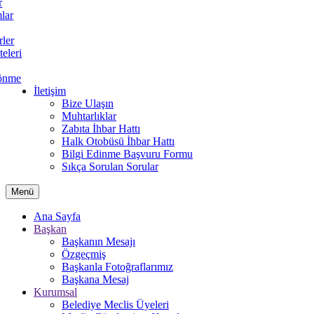
r
lar
rler
teleri
önme
İletişim
Bize Ulaşın
Muhtarlıklar
Zabıta İhbar Hattı
Halk Otobüsü İhbar Hattı
Bilgi Edinme Başvuru Formu
Sıkça Sorulan Sorular
Menü
Ana Sayfa
Başkan
Başkanın Mesajı
Özgeçmiş
Başkanla Fotoğraflarımız
Başkana Mesaj
Kurumsal
Belediye Meclis Üyeleri