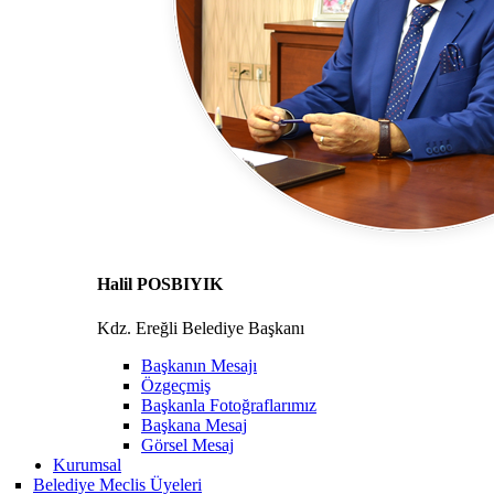
Halil POSBIYIK
Kdz. Ereğli Belediye Başkanı
Başkanın Mesajı
Özgeçmiş
Başkanla Fotoğraflarımız
Başkana Mesaj
Görsel Mesaj
Kurumsal
Belediye Meclis Üyeleri