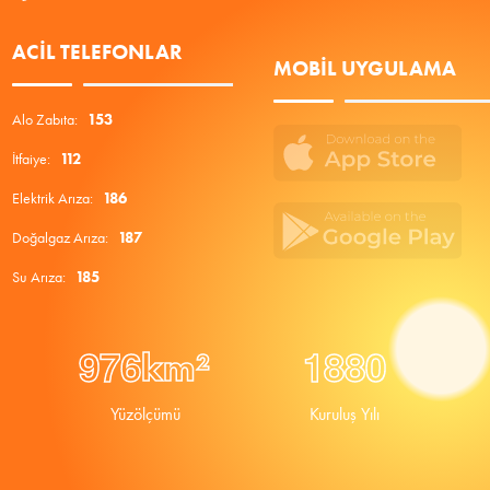
ACIL TELEFONLAR
MOBIL UYGULAMA
Alo Zabıta:
153
İtfaiye:
112
Elektrik Arıza:
186
Doğalgaz Arıza:
187
Su Arıza:
185
9
7
6
1
8
8
0
km²
Yüzölçümü
Kuruluş Yılı