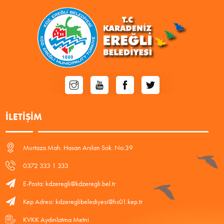
İLETIŞIM
Murtaza Mah. Hasan Arslan Sok. No:39
0372 333 1 333
E-Posta: kdzeregli@kdzeregli.bel.tr
Kep Adresi: kdzereglibelediyesi@hs01.kep.tr
KVKK Aydınlatma Metni