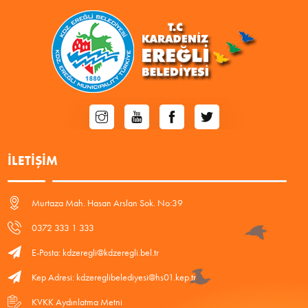
İLETIŞIM
Murtaza Mah. Hasan Arslan Sok. No:39
0372 333 1 333
E-Posta: kdzeregli@kdzeregli.bel.tr
Kep Adresi: kdzereglibelediyesi@hs01.kep.tr
KVKK Aydınlatma Metni