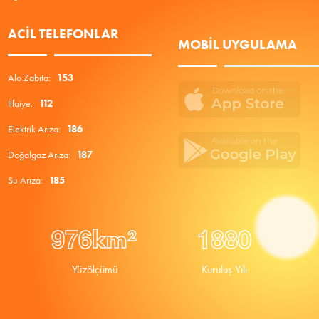
ACIL TELEFONLAR
MOBIL UYGULAMA
Alo Zabıta:
153
İtfaiye:
112
Elektrik Arıza:
186
Doğalgaz Arıza:
187
Su Arıza:
185
9
7
6
1
8
8
0
km²
Yüzölçümü
Kuruluş Yılı