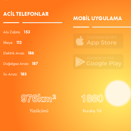
ACIL TELEFONLAR
MOBIL UYGULAMA
Alo Zabıta:
153
İtfaiye:
112
Elektrik Arıza:
186
Doğalgaz Arıza:
187
Su Arıza:
185
9
7
6
1
8
8
0
km²
Yüzölçümü
Kuruluş Yılı