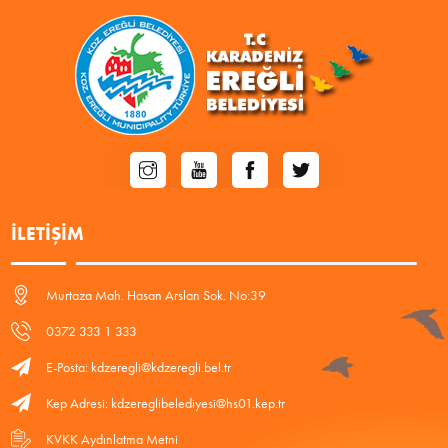
İLETIŞIM
Murtaza Mah. Hasan Arslan Sok. No:39
0372 333 1 333
E-Posta: kdzeregli@kdzeregli.bel.tr
Kep Adresi: kdzereglibelediyesi@hs01.kep.tr
KVKK Aydınlatma Metni