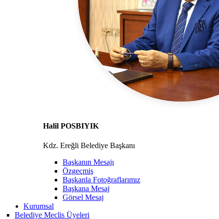
Halil POSBIYIK
Kdz. Ereğli Belediye Başkanı
Başkanın Mesajı
Özgeçmiş
Başkanla Fotoğraflarımız
Başkana Mesaj
Görsel Mesaj
Kurumsal
Belediye Meclis Üyeleri