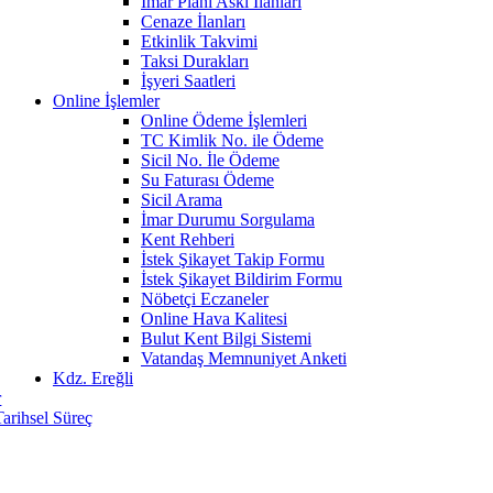
İmar Planı Askı İlanları
Cenaze İlanları
Etkinlik Takvimi
Taksi Durakları
İşyeri Saatleri
Online İşlemler
Online Ödeme İşlemleri
TC Kimlik No. ile Ödeme
Sicil No. İle Ödeme
Su Faturası Ödeme
Sicil Arama
İmar Durumu Sorgulama
Kent Rehberi
İstek Şikayet Takip Formu
İstek Şikayet Bildirim Formu
Nöbetçi Eczaneler
Online Hava Kalitesi
Bulut Kent Bilgi Sistemi
Vatandaş Memnuniyet Anketi
Kdz. Ereğli
r
Tarihsel Süreç