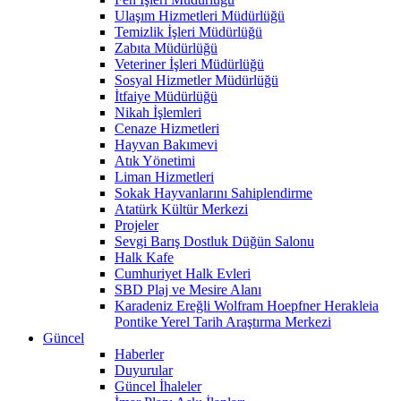
Ulaşım Hizmetleri Müdürlüğü
Temizlik İşleri Müdürlüğü
Zabıta Müdürlüğü
Veteriner İşleri Müdürlüğü
Sosyal Hizmetler Müdürlüğü
İtfaiye Müdürlüğü
Nikah İşlemleri
Cenaze Hizmetleri
Hayvan Bakımevi
Atık Yönetimi
Liman Hizmetleri
Sokak Hayvanlarını Sahiplendirme
Atatürk Kültür Merkezi
Projeler
Sevgi Barış Dostluk Düğün Salonu
Halk Kafe
Cumhuriyet Halk Evleri
SBD Plaj ve Mesire Alanı
Karadeniz Ereğli Wolfram Hoepfner Herakleia
Pontike Yerel Tarih Araştırma Merkezi
Güncel
Haberler
Duyurular
Güncel İhaleler