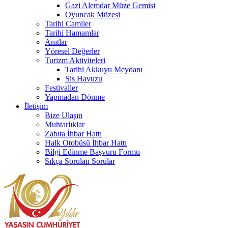
Gazi Alemdar Müze Gemisi
Oyuncak Müzesi
Tarihi Camiler
Tarihi Hamamlar
Anıtlar
Yöresel Değerler
Turizm Aktiviteleri
Tarihi Akkuyu Meydanı
Sis Havuzu
Festivaller
Yapmadan Dönme
İletişim
Bize Ulaşın
Muhtarlıklar
Zabıta İhbar Hattı
Halk Otobüsü İhbar Hattı
Bilgi Edinme Başvuru Formu
Sıkça Sorulan Sorular