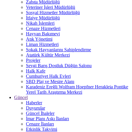
Zabıta Müdürlüğü
Veteriner İşleri Müdürlüğü
Sosyal Hizmetler Müdürlüğü
İtfaiye Müdürlüğü
Nikah İşlemleri
Cenaze Hizmetleri
Hayvan Bakımevi
Atık Yönetimi
Liman Hizmetleri
Sokak Hayvanlarını Sahiplendirme
Atatürk Kültür Merkezi
Projeler
Sevgi Barış Dostluk Düğün Salonu
Halk Kafe
Cumhuriyet Halk Evleri
SBD Plaj ve Mesire Alanı
Karadeniz Ereğli Wolfram Hoepfner Herakleia Pontike
Yerel Tarih Araştırma Merkezi
Güncel
Haberler
Duyurular
Güncel İhaleler
İmar Planı Askı İlanları
Cenaze İlanları
Etkinlik Takvimi