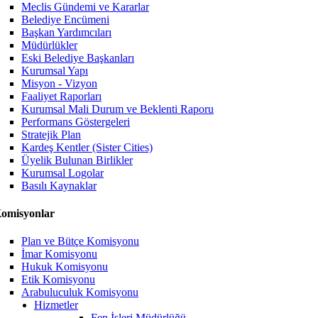
Meclis Gündemi ve Kararlar
Belediye Encümeni
Başkan Yardımcıları
Müdürlükler
Eski Belediye Başkanları
Kurumsal Yapı
Misyon - Vizyon
Faaliyet Raporları
Kurumsal Mali Durum ve Beklenti Raporu
Performans Göstergeleri
Stratejik Plan
Kardeş Kentler (Sister Cities)
Üyelik Bulunan Birlikler
Kurumsal Logolar
Basılı Kaynaklar
omisyonlar
Plan ve Bütçe Komisyonu
İmar Komisyonu
Hukuk Komisyonu
Etik Komisyonu
Arabuluculuk Komisyonu
Hizmetler
Fen İşleri Müdürlüğü