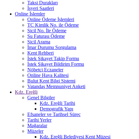
Taksi Durakları
İşyeri Saatleri
Online İşlemler
Online Ödeme İşlemleri
TC Kimlik No. ile Ödeme
Sicil No. İle Ödeme
Su Faturası Ödeme
Sicil Arama
İmar Durumu Sorgulama
Kent Rehberi
İstek Şikayet Takip Formu
İstek Şikayet Bildirim Formu
Nöbetçi Eczaneler
Online Hava Kalitesi
Bulut Kent Bilgi Sistemi
Vatandaş Memnuniyet Anketi
Kdz. Ereğli
Genel Bilgiler
Kdz. Ereğli Tarihi
Demografik Yapı
Efsaneler ve Tarihsel Süreç
Tarihi Yerler
Mağaralar
Müzeler
Kdz. Ereğli Belediyesi Kent Müzesi