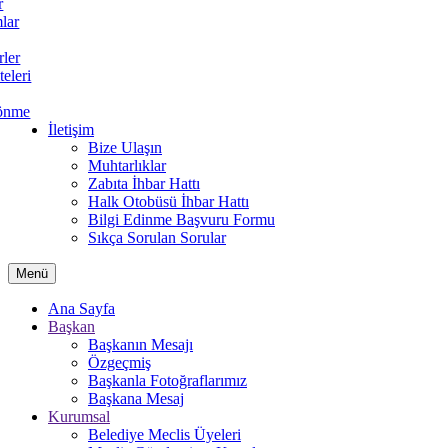
r
lar
rler
teleri
önme
İletişim
Bize Ulaşın
Muhtarlıklar
Zabıta İhbar Hattı
Halk Otobüsü İhbar Hattı
Bilgi Edinme Başvuru Formu
Sıkça Sorulan Sorular
Menü
Ana Sayfa
Başkan
Başkanın Mesajı
Özgeçmiş
Başkanla Fotoğraflarımız
Başkana Mesaj
Kurumsal
Belediye Meclis Üyeleri