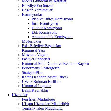
Meclis Gündemi ve Kararlar
Belediye Encümeni
Başkan Yardımcıları
Komisyonlar
Plan ve Bütçe Komisyonu
İmar Komisyonu
Hukuk Komisyonu
Etik Komisyonu
Arabuluculuk Komisyonu
Müdürlükler
Eski Belediye Başkanları
Kurumsal Yapı
Misyon - Vizyon
Faaliyet Raporları
Kurumsal Mali Durum ve Beklenti Raporu
Performans Göstergeleri
Stratejik Plan
Kardeş Kentler (Sister Cities)
Üyelik Bulunan Birlikler
Kurumsal Logolar
Basılı Kaynaklar
Hizmetler
Fen İşleri Müdürlüğü
Ulaşım Hizmetleri Müdürlüğü
Temizlik İşleri Müdürlüğü